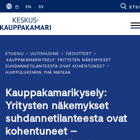
Skip
FI
EN
SV
ETSI
to
content
ETUSIVU
›
UUTISHUONE
›
TIEDOTTEET
›
KAUPPAKAMARIKYSELY: YRITYSTEN NÄKEMYKSET
SUHDANNETILANTEESTA OVAT KOHENTUNEET –
HUIPPULUKEMIIN YHÄ MATKAA
Kauppakamarikysely:
Yritysten näkemykset
suhdannetilanteesta ovat
kohentuneet –