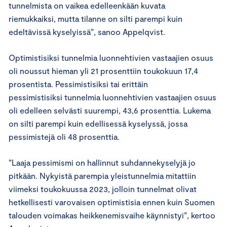
tunnelmista on vaikea edelleenkään kuvata
riemukkaiksi, mutta tilanne on silti parempi kuin
edeltävissä kyselyissä”, sanoo Appelqvist.
Optimistisiksi tunnelmia luonnehtivien vastaajien osuus
oli noussut hieman yli 21 prosenttiin toukokuun 17,4
prosentista. Pessimistisiksi tai erittäin
pessimistisiksi tunnelmia luonnehtivien vastaajien osuus
oli edelleen
selvästi suurempi, 43,6 prosenttia. Lukema
on silti parempi kuin edellisessä kyselyssä, jossa
pessimistejä oli 48 prosenttia.
”Laaja pessimismi on hallinnut suhdannekyselyjä jo
pitkään. Nykyistä parempia yleistunnelmia mitattiin
viimeksi toukokuussa 2023, jolloin tunnelmat olivat
hetkellisesti varovaisen optimistisia ennen kuin Suomen
talouden voimakas heikkenemisvaihe käynnistyi”, kertoo