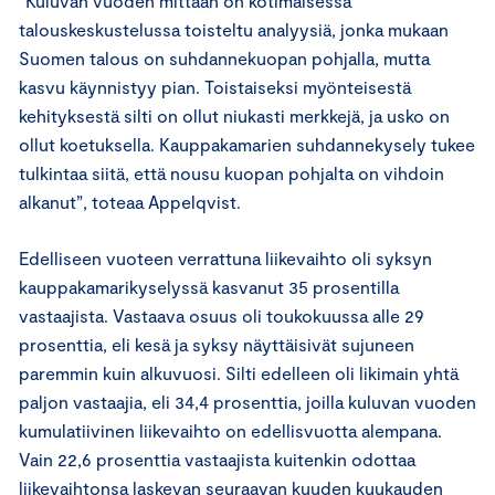
”Kuluvan vuoden mittaan on kotimaisessa
talouskeskustelussa toisteltu analyysiä, jonka mukaan
Suomen talous on suhdannekuopan pohjalla, mutta
kasvu käynnistyy pian. Toistaiseksi myönteisestä
kehityksestä silti on ollut niukasti merkkejä, ja usko on
ollut koetuksella. Kauppakamarien suhdannekysely tukee
tulkintaa siitä, että nousu kuopan pohjalta on vihdoin
alkanut”, toteaa Appelqvist.
Edelliseen vuoteen verrattuna liikevaihto oli syksyn
kauppakamarikyselyssä kasvanut 35 prosentilla
vastaajista. Vastaava osuus oli toukokuussa alle 29
prosenttia, eli kesä ja syksy näyttäisivät sujuneen
paremmin kuin alkuvuosi. Silti edelleen oli likimain yhtä
paljon vastaajia, eli 34,4 prosenttia, joilla kuluvan vuoden
kumulatiivinen liikevaihto on edellisvuotta alempana.
Vain 22,6 prosenttia vastaajista kuitenkin odottaa
liikevaihtonsa laskevan seuraavan kuuden kuukauden