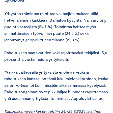
Appelqvist.
Yritysten toimintaa rajoittaa vastaajien mukaan tällä
hetkellä ennen kaikkea riittämätön kysyntä. Näin arvioi yli
puolet vastaajista (54,7 %). Toimintaa haittaa myös
ammattimaisen työvoiman puute (24,5 %) sekä
jännittynyt geopoliittinen tilanne (21,3 %).
Rahoituksen saatavuuden koki rajoittavaksi tekijäksi 15,6
prosenttia vastanneista yrityksistä.
”Vaikka valtaosalla yrityksistä ei ole vaikeuksia
rahoituksen kanssa, on tämä luku mielenkiintoinen, koska
se on korkeampi kuin missään aikaisemmassa kyselyssä.
Rahoitusongelmat ovat pikkuhiljaa hiipineet rajoittamaan
yhä useamman yrityksen toimintaa”, Appelqvist sanoo.
Kauppakamarien kysely tehtiin 24.-26.9.2024 ja siihen