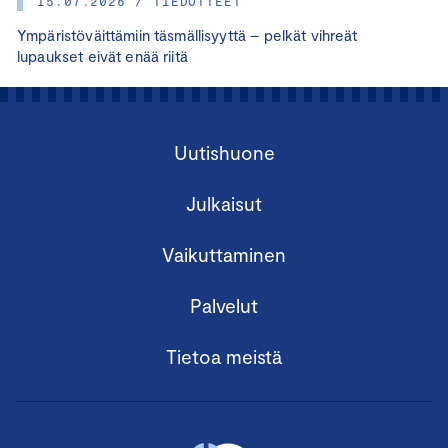
15.07.2026 / TIEDOTTEET
Ympäristöväittämiin täsmällisyyttä – pelkät vihreät
lupaukset eivät enää riitä
Uutishuone
Julkaisut
Vaikuttaminen
Palvelut
Tietoa meistä