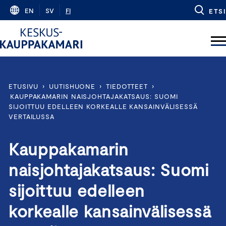
Skip
EN
SV
FI
ETSI
to
content
ETUSIVU
›
UUTISHUONE
›
TIEDOTTEET
›
KAUPPAKAMARIN NAISJOHTAJAKATSAUS: SUOMI
SIJOITTUU EDELLEEN KORKEALLE KANSAINVÄLISESSÄ
VERTAILUSSA
Kauppakamarin
naisjohtajakatsaus: Suomi
sijoittuu edelleen
korkealle kansainvälisessä