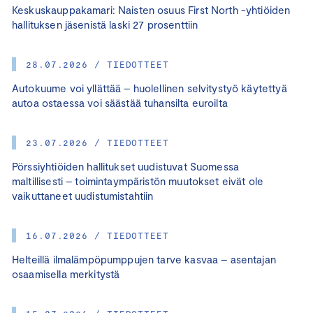
Keskuskauppakamari: Naisten osuus First North -yhtiöiden
hallituksen jäsenistä laski 27 prosenttiin
28.07.2026 / TIEDOTTEET
Autokuume voi yllättää – huolellinen selvitystyö käytettyä
autoa ostaessa voi säästää tuhansilta euroilta
23.07.2026 / TIEDOTTEET
Pörssiyhtiöiden hallitukset uudistuvat Suomessa
maltillisesti – toimintaympäristön muutokset eivät ole
vaikuttaneet uudistumistahtiin
16.07.2026 / TIEDOTTEET
Helteillä ilmalämpöpumppujen tarve kasvaa – asentajan
osaamisella merkitystä