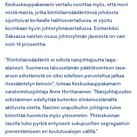
Keskuskauppakamarin vertailu osoittaa myös, että moni
niistä maista, jotka kiintiölainsäädäntönsä johdosta
sijoittuivat korkealle hallitusvertailussa, ei sijoitu
kovinkaan hyvin johtoryhmävertailussa. Esimerkiksi
Saksassa naisten osuus johtoryhmän jäsenistä on vain
noin 14 prosenttia.
”Kiintiölainsäädäntö ei edistä naisjohtajuutta laaja-
alaisesti. Suomessa talouselämän päätöksenteon tasa-
arvon edistämistä on siksi edelleen perusteltua jatkaa
itsesääntelyn keinoin”, toteaa Keskuskauppakamarin
varatoimitusjohtaja Anne Horttanainen. ”Naisjohtajuuden
edistäminen edellyttää kuitenkin elinkeinoelämältä
aktiivista otetta. Naisten urapolkuihin johtajina tulee
kiinnittää huomiota myös yleisemmin. Yhteiskunnan
tasolla tulisi pyrkiä erityisesti sukupuolten segregaation
pienentämiseen eri koulutusalojen välillä.”