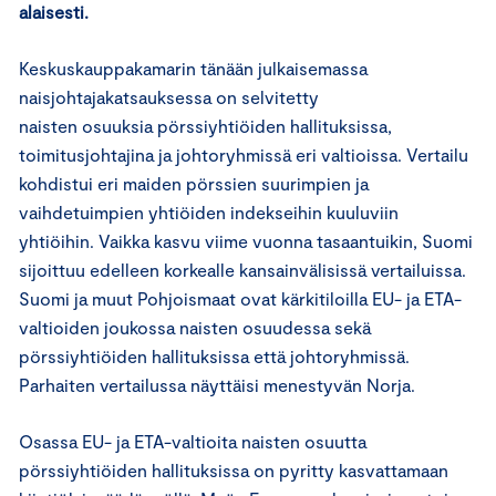
alaisesti.
Keskuskauppakamarin tänään julkaisemassa
naisjohtajakatsauksessa on selvitetty
naisten osuuksia pörssiyhtiöiden hallituksissa,
toimitusjohtajina ja johtoryhmissä eri valtioissa. Vertailu
kohdistui eri maiden pörssien suurimpien ja
vaihdetuimpien yhtiöiden indekseihin kuuluviin
yhtiöihin. Vaikka kasvu viime vuonna tasaantuikin, Suomi
sijoittuu edelleen korkealle kansainvälisissä vertailuissa.
Suomi ja muut Pohjoismaat ovat kärkitiloilla EU- ja ETA-
valtioiden joukossa naisten osuudessa sekä
pörssiyhtiöiden hallituksissa että johtoryhmissä.
Parhaiten vertailussa näyttäisi menestyvän Norja.
Osassa EU- ja ETA-valtioita naisten osuutta
pörssiyhtiöiden hallituksissa on pyritty kasvattamaan