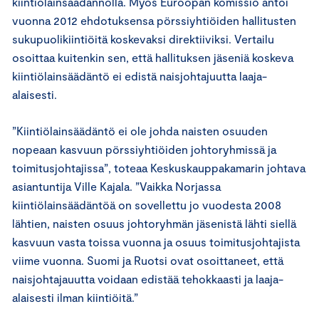
kiintiölainsäädännöllä. Myös Euroopan komissio antoi
vuonna 2012 ehdotuksensa pörssiyhtiöiden hallitusten
sukupuolikiintiöitä koskevaksi direktiiviksi. Vertailu
osoittaa kuitenkin sen, että hallituksen jäseniä koskeva
kiintiölainsäädäntö ei edistä naisjohtajuutta laaja-
alaisesti.
”Kiintiölainsäädäntö ei ole johda naisten osuuden
nopeaan kasvuun pörssiyhtiöiden johtoryhmissä ja
toimitusjohtajissa”, toteaa Keskuskauppakamarin johtava
asiantuntija Ville Kajala. ”Vaikka Norjassa
kiintiölainsäädäntöä on sovellettu jo vuodesta 2008
lähtien, naisten osuus johtoryhmän jäsenistä lähti siellä
kasvuun vasta toissa vuonna ja osuus toimitusjohtajista
viime vuonna. Suomi ja Ruotsi ovat osoittaneet, että
naisjohtajauutta voidaan edistää tehokkaasti ja laaja-
alaisesti ilman kiintiöitä.”