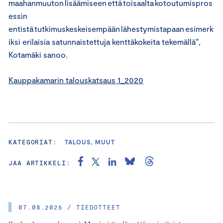
maahanmuuton lisäämiseen että toisaalta kotoutumispros
essin
entistä tutkimuskeskeisempään lähestymistapaan esimerk
iksi erilaisia satunnaistettuja kenttäkokeita tekemällä”,
Kotamäki sanoo.
Kauppakamarin talouskatsaus 1_2020
KATEGORIAT:
TALOUS, MUUT
JAA ARTIKKELI:
07.08.2026 / TIEDOTTEET