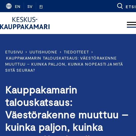
Skip
EN
SV
FI
ETSI
to
content
ETUSIVU
›
UUTISHUONE
›
TIEDOTTEET
›
KAUPPAKAMARIN TALOUSKATSAUS: VÄESTÖRAKENNE
MUUTTUU – KUINKA PALJON, KUINKA NOPEASTI JA MITÄ
SIITÄ SEURAA?
Kauppakamarin
talouskatsaus:
Väestörakenne muuttuu –
kuinka paljon, kuinka