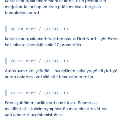
Keskuskauppakamari: Moni ei tiedä, että poimituista
marjoista tai pullopanteista pitää maksaa tietyissä
tapauksissa verot
05.08.2026 / TIEDOTTEET
Keskuskauppakamari: Naisten osuus First North -yhtiöiden
hallituksen jäsenistä laski 27 prosenttiin
28.07.2026 / TIEDOTTEET
Autokuume voi yllättää – huolellinen selvitystyö käytettyä
autoa ostaessa voi säästää tuhansilta euroilta
23.07.2026 / TIEDOTTEET
Pörssiyhtiöiden hallitukset uudistuvat Suomessa
maltillisesti – toimintaympäristön muutokset eivät ole
vaikuttaneet uudistumistahtiin