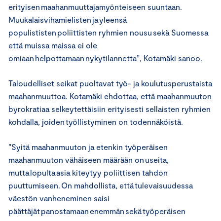
erityisen maahanmuuttajamyönteiseen suuntaan.
Muukalaisvihamielisten ja yleensä
populististen poliittisten ryhmien nousu sekä Suomessa
että muissa maissa ei ole
omiaan helpottamaan nykytilannetta”, Kotamäki sanoo.
Taloudelliset seikat puoltavat työ- ja koulutusperustaista
maahanmuuttoa. Kotamäki ehdottaa, että maahanmuuton
byrokratiaa selkeytettäisiin erityisesti sellaisten ryhmien
kohdalla, joiden työllistyminen on todennäköistä.
”Syitä maahanmuuton ja etenkin työperäisen
maahanmuuton vähäiseen määrään on useita,
mutta lopulta asia kiteytyy poliittisen tahdon
puuttumiseen. On mahdollista, että tulevaisuudessa
väestön vanheneminen saisi
päättäjät panostamaan enemmän sekä työperäisen