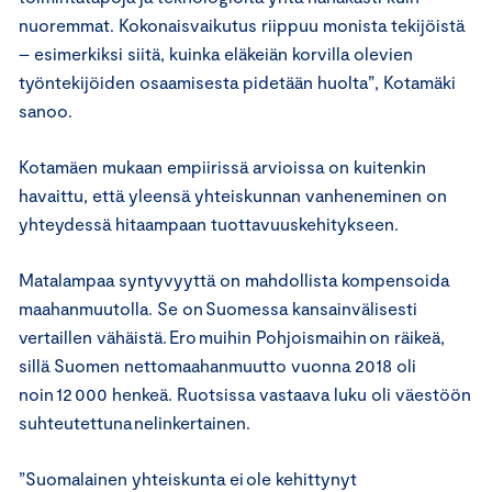
nuoremmat. Kokonaisvaikutus riippuu monista tekijöistä
– esimerkiksi siitä, kuinka eläkeiän korvilla olevien
työntekijöiden osaamisesta pidetään huolta”, Kotamäki
sanoo.
Kotamäen mukaan empiirissä arvioissa on kuitenkin
havaittu, että yleensä yhteiskunnan vanheneminen on
yhteydessä hitaampaan tuottavuuskehitykseen.
Matalampaa syntyvyyttä on mahdollista kompensoida
maahanmuutolla. Se on Suomessa kansainvälisesti
vertaillen vähäistä. Ero muihin Pohjoismaihin on räikeä,
sillä Suomen nettomaahanmuutto vuonna 2018 oli
noin 12 000 henkeä. Ruotsissa vastaava luku oli väestöön
suhteutettuna nelinkertainen.
”Suomalainen yhteiskunta ei ole kehittynyt