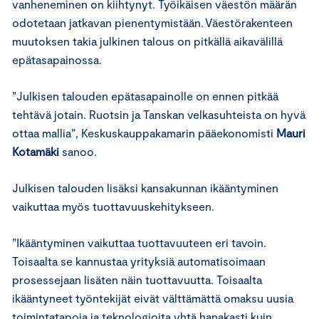
vanheneminen on kiihtynyt. Työikäisen väestön määrän
odotetaan jatkavan pienentymistään. Väestörakenteen
muutoksen takia julkinen talous on pitkällä aikavälillä
epätasapainossa.
”Julkisen talouden epätasapainolle on ennen pitkää
tehtävä jotain. Ruotsin ja Tanskan velkasuhteista on hyvä
ottaa mallia”, Keskuskauppakamarin pääekonomisti
Mauri
Kotamäki
sanoo.
Julkisen talouden lisäksi kansakunnan ikääntyminen
vaikuttaa myös tuottavuuskehitykseen.
”Ikääntyminen vaikuttaa tuottavuuteen eri tavoin.
Toisaalta se kannustaa yrityksiä automatisoimaan
prosessejaan lisäten näin tuottavuutta. Toisaalta
ikääntyneet työntekijät eivät välttämättä omaksu uusia
toimintatapoja ja teknologioita yhtä hanakasti kuin