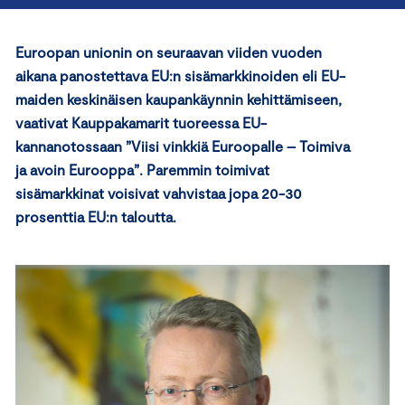
Euroopan u
nioni
n
on
seuraavan viiden vuoden
aikana
panostettava
E
U:n sisämarkkinoiden eli EU-
maiden keskinäis
en kaupankäynnin kehittämiseen
,
vaativat Kauppakamarit tuoreessa EU-
kannanotossaan
”
Viisi vinkkiä Euroopalle – Toimiva
ja avoin Eurooppa”
.
Paremmin toimivat
sisämarkkinat voisivat vahvistaa jopa 20-30
prosenttia EU:n taloutta.