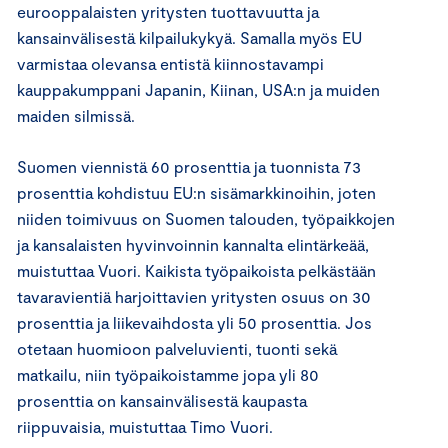
eurooppalaisten yritysten tuottavuutta ja
kansainvälisestä kilpailukykyä. Samalla myös EU
varmistaa olevansa entistä kiinnostavampi
kauppakumppani Japanin, Kiinan, USA:n ja muiden
maiden silmissä.
Suomen viennistä 60 prosenttia ja tuonnista 73
prosenttia kohdistuu EU:n sisämarkkinoihin, joten
niiden toimivuus on Suomen talouden, työpaikkojen
ja kansalaisten hyvinvoinnin kannalta elintärkeää,
muistuttaa Vuori. Kaikista työpaikoista pelkästään
tavaravientiä harjoittavien yritysten osuus on 30
prosenttia ja liikevaihdosta yli 50 prosenttia. Jos
otetaan huomioon palveluvienti, tuonti sekä
matkailu, niin työpaikoistamme jopa yli 80
prosenttia on kansainvälisestä kaupasta
riippuvaisia, muistuttaa Timo Vuori.