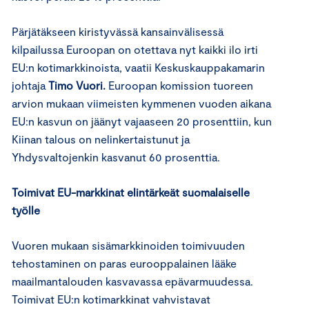
Pärjätäkseen kiristyvässä kansainvälisessä
kilpailussa Euroopan on otettava nyt kaikki ilo irti
EU:n kotimarkkinoista, vaatii Keskuskauppakamarin
johtaja
Timo Vuori.
Euroopan komission tuoreen
arvion mukaan viimeisten kymmenen vuoden aikana
EU:n kasvun on jäänyt vajaaseen 20 prosenttiin, kun
Kiinan talous on nelinkertaistunut ja
Yhdysvaltojenkin kasvanut 60 prosenttia.
Toimivat EU-markkinat elintärkeät suomalaiselle
työlle
Vuoren mukaan sisämarkkinoiden toimivuuden
tehostaminen on paras eurooppalainen lääke
maailmantalouden kasvavassa epävarmuudessa.
Toimivat EU:n kotimarkkinat vahvistavat