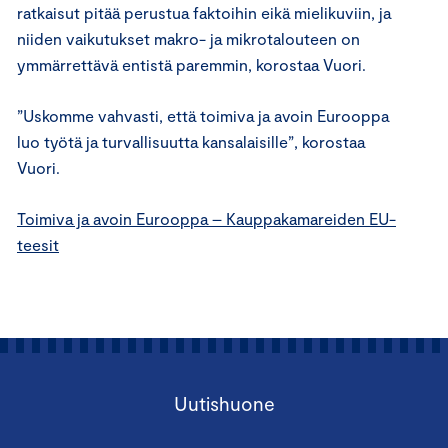
ratkaisut pitää perustua faktoihin eikä mielikuviin, ja
niiden vaikutukset makro- ja mikrotalouteen on
ymmärrettävä entistä paremmin, korostaa Vuori.
”Uskomme vahvasti, että toimiva ja avoin Eurooppa
luo työtä ja turvallisuutta kansalaisille”, korostaa
Vuori.
Toimiva ja avoin Eurooppa – Kauppakamareiden EU-
teesit
Uutishuone