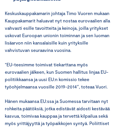
Keskuskauppakamarin johtaja Timo Vuoren mukaan
Kauppakamarit haluavat nyt nostaa eurovaalien alla
vahvasti esille tavoitteita ja keinoja, joilla yritykset
uskovat Euroopan unionin toiminnan ja sen luoman
lisäarvon niin kansalaisille kuin yrityksille
vahvistuvan seuraavina vuosina.
“EU-teesimme toimivat tiekarttana myös
eurovaalien jälkeen, kun Suomen hallitus linjaa EU-
politiikkaansa ja uusi EU:n komissio tekee
työohjelmaansa vuosille 2019-2014″, toteaa Vuori.
Hänen mukaansa EU:ssa ja Suomessa tarvitaan nyt
rohkeita päätöksiä, jotka edistävät aidosti kestävää
kasvua, toimivaa kauppaa ja tervettä kilpailua sekä
myös yrittäjyyttä ja työpaikkojen syntyä. Poliittiset