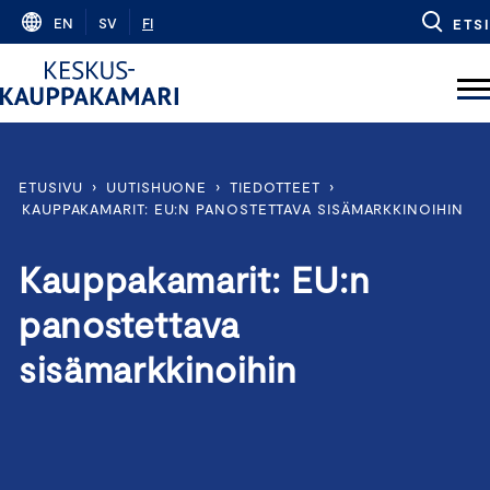
Skip
EN
SV
FI
ETSI
to
content
ETUSIVU
›
UUTISHUONE
›
TIEDOTTEET
›
KAUPPAKAMARIT: EU:N PANOSTETTAVA SISÄMARKKINOIHIN
Kauppakamarit: EU:n
panostettava
sisämarkkinoihin