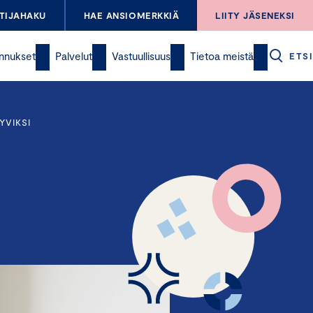
TIJAHAKU
HAE ANSIOMERKKIÄ
LIITY JÄSENEKSI
nnukset
Palvelut
Vastuullisuus
Tietoa meistä
ETSI
YVIKSI