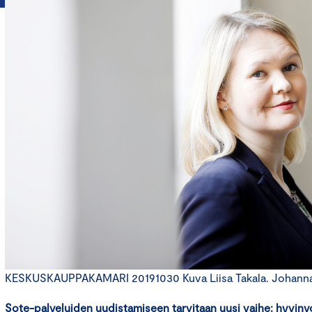
KESKUSKAUPPAKAMARI 20191030 Kuva Liisa Takala. Johanna S
Sote-palveluiden uudistamiseen tarvitaan uusi vaihe: hyvinv