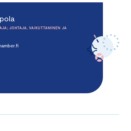
pola
JA; JOHTAJA, VAIKUTTAMINEN JA
amber.fi