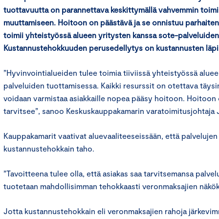
tuottavuutta on parannettava keskittymällä vahvemmin toim
muuttamiseen. Hoitoon on päästävä ja se onnistuu parhaiten,
toimii yhteistyössä alueen yritysten kanssa sote-palveluide
Kustannustehokkuuden perusedellytys on kustannusten läp
”Hyvinvointialueiden tulee toimia tiiviissä yhteistyössä alue
palveluiden tuottamisessa. Kaikki resurssit on otettava täysim
voidaan varmistaa asiakkaille nopea pääsy hoitoon. Hoitoon 
tarvitsee”, sanoo Keskuskauppakamarin varatoimitusjohtaja
Kauppakamarit vaativat aluevaaliteeseissään, että palvelujen 
kustannustehokkain taho.
”Tavoitteena tulee olla, että asiakas saa tarvitsemansa palvelu
tuotetaan mahdollisimman tehokkaasti veronmaksajien näkök
Jotta kustannustehokkain eli veronmaksajien rahoja järkevi