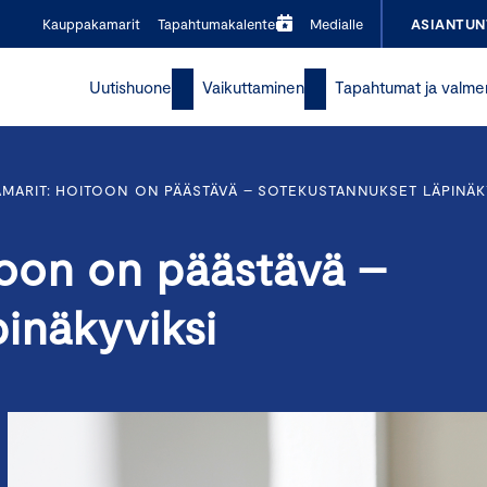
Kauppakamarit
Tapahtumakalenteri
Medialle
ASIANTUN
Uutishuone
Vaikuttaminen
Tapahtumat ja valme
MARIT: HOITOON ON PÄÄSTÄVÄ – SOTEKUSTANNUKSET LÄPINÄK
oon on päästävä –
pinäkyviksi