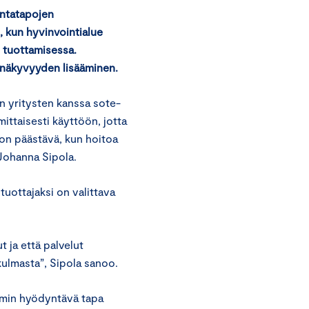
intatapojen
 kun hyvinvointialue
n tuottamisessa.
inäkyvyyden lisääminen.
en yritysten kanssa sote-
ittaisesti käyttöön, jotta
on päästävä, kun hoitoa
 Johanna Sipola.
tuottajaksi on valittava
t ja että palvelut
ulmasta”, Sipola sanoo.
mmin hyödyntävä tapa