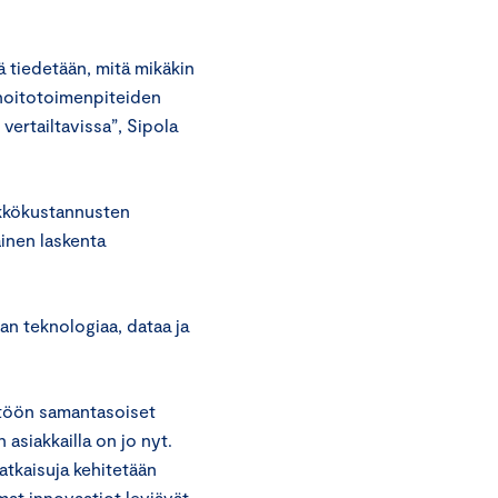
ä tiedetään, mitä mikäkin
 hoitotoimenpiteiden
 vertailtavissa”, Sipola
ikkökustannusten
inen laskenta
an teknologiaa, dataa ja
ttöön samantasoiset
 asiakkailla on jo nyt.
ratkaisuja kehitetään
mat innovaatiot leviävät