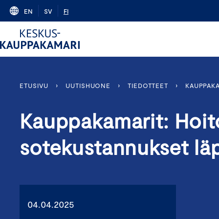
Skip
EN
SV
FI
to
content
ETUSIVU
›
UUTISHUONE
›
TIEDOTTEET
›
KAUPPAKA
Kauppakamarit: Hoit
sotekustannukset lä
04.04.2025