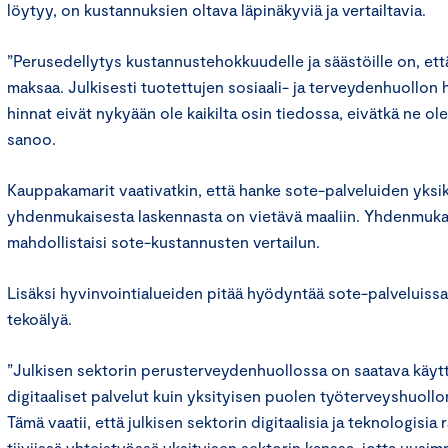
löytyy, on kustannuksien oltava läpinäkyviä ja vertailtavia.
”Perusedellytys kustannustehokkuudelle ja säästöille on, ett
maksaa. Julkisesti tuotettujen sosiaali- ja terveydenhuollon
hinnat eivät nykyään ole kaikilta osin tiedossa, eivätkä ne ole
sanoo.
Kauppakamarit vaativatkin, että hanke sote-palveluiden yks
yhdenmukaisesta laskennasta on vietävä maaliin. Yhdenmuka
mahdollistaisi sote-kustannusten vertailun.
Lisäksi hyvinvointialueiden pitää hyödyntää sote-palveluissa
tekoälyä.
”Julkisen sektorin perusterveydenhuollossa on saatava käy
digitaaliset palvelut kuin yksityisen puolen työterveyshuollon
Tämä vaatii, että julkisen sektorin digitaalisia ja teknologisia 
tiiviissä yhteistyössä yksityisen sektorin kanssa, jotta uusim