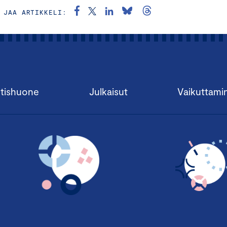
JAA ARTIKKELI:
tishuone
Julkaisut
Vaikuttami