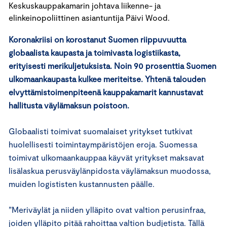
Keskuskauppakamarin johtava liikenne- ja
elinkeinopoliittinen asiantuntija Päivi Wood.
Koronakriisi on korostanut Suomen riippuvuutta
globaalista kaupasta ja toimivasta logistiikasta,
erityisesti merikuljetuksista. Noin 90 prosenttia Suomen
ulkomaankaupasta kulkee meriteitse. Yhtenä talouden
elvyttämistoimenpiteenä kauppakamarit kannustavat
hallitusta väylämaksun poistoon.
Globaalisti toimivat suomalaiset yritykset tutkivat
huolellisesti toimintaympäristöjen eroja. Suomessa
toimivat ulkomaankauppaa käyvät yritykset maksavat
lisälaskua perusväylänpidosta väylämaksun muodossa,
muiden logististen kustannusten päälle.
”Meriväylät ja niiden ylläpito ovat valtion perusinfraa,
joiden ylläpito pitää rahoittaa valtion budjetista. Tällä