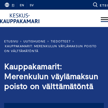
Skip
FI
EN
SV
ETSI
to
content
ETUSIVU
›
UUTISHUONE
›
TIEDOTTEET
›
KAUPPAKAMARIT: MERENKULUN VÄYLÄMAKSUN POISTO
ON VÄLTTÄMÄTÖNTÄ
Kauppakamarit:
Merenkulun väylämaksun
poisto on välttämätöntä