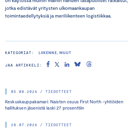
on käytössä muihin maihin nähden tasapuoliset ratkaisut,
jotka edistävät yritysten ulkomaankaupan
toimintaedellytyksiä ja meriliikenteen logistiikkaa.
KATEGORIAT:
LIIKENNE, MUUT
JAA ARTIKKELI:
05.08.2026 / TIEDOTTEET
Keskuskauppakamari: Naisten osuus First North -yhtiöiden
hallituksen jäsenistä laski 27 prosenttiin
28.07.2026 / TIEDOTTEET