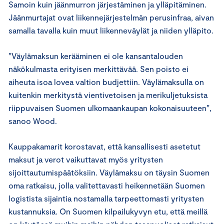
Samoin kuin jäänmurron järjestäminen ja ylläpitäminen.
Jäänmurtajat ovat liikennejärjestelmän perusinfraa, aivan
samalla tavalla kuin muut liikenneväylät ja niiden ylläpito.
”Väylämaksun kerääminen ei ole kansantalouden
näkökulmasta erityisen merkittävää. Sen poisto ei
aiheuta isoa lovea valtion budjettiin. Väylämaksulla on
kuitenkin merkitystä vientivetoisen ja merikuljetuksista
riippuvaisen Suomen ulkomaankaupan kokonaisuuteen”,
sanoo Wood.
Kauppakamarit korostavat, että kansallisesti asetetut
maksut ja verot vaikuttavat myös yritysten
sijoittautumispäätöksiin. Väylämaksu on täysin Suomen
oma ratkaisu, jolla valitettavasti heikennetään Suomen
logistista sijaintia nostamalla tarpeettomasti yritysten
kustannuksia. On Suomen kilpailukyvyn etu, että meillä