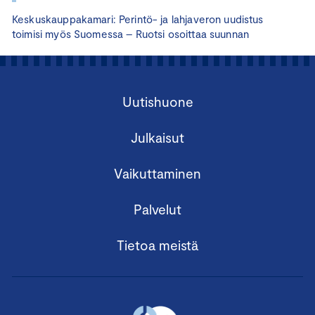
Keskuskauppakamari: Perintö- ja lahjaveron uudistus
toimisi myös Suomessa – Ruotsi osoittaa suunnan
Uutishuone
Julkaisut
Vaikuttaminen
Palvelut
Tietoa meistä