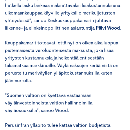
hetkellä lasku lankeaa maksettavaksi lisäkustannuksena
ulkomaankauppaa käyville yrityksille merikuljetusten
yhteydessä”, sanoo Keskuskauppakamarin johtava
liikenne- ja elinkeinopoliittinen asiantuntija
Päivi Wood
.
Kauppakamarit toteavat, että nyt on oikea aika luopua
pistemäisestä veroluonteisesta maksusta, joka lisää
yritysten kustannuksia ja heikentää entisestään
takamatkaa markkinoille. Väylämaksujen keräämistä on
perusteltu meriväylien ylläpitokustannuksilla kuten
jäänmurrolla.
”Suomen valtion on kyettävä vastaamaan
väyläinvestoinneista valtion hallinnoimilla
väyläosuuksilla”, sanoo Wood.
Perusinfran ylläpito tulee kattaa valtion budjetista.