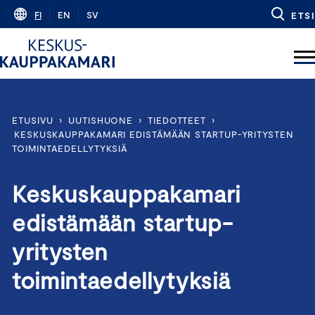
Skip
FI
EN
SV
ETSI
to
content
ETUSIVU
›
UUTISHUONE
›
TIEDOTTEET
›
KESKUSKAUPPAKAMARI EDISTÄMÄÄN STARTUP-YRITYSTEN
TOIMINTAEDELLYTYKSIÄ
Keskuskauppakamari
edistämään startup-
yritysten
toimintaedellytyksiä