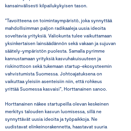
kansainvälisesti kilpailukykyisen tason.
”Tavoitteena on toimintaympäristö, joka synnyttää
mahdollisimman paljon radikaaleja uusia ideoita
soveltavia yrityksiä. Valiokunta tulee vaikuttamaan
yksinkertaisen lainsäädännön sekä vakaan ja sujuvan
säätely-ympäristön puolesta. Samalla pyrimme
kannustamaan yrityksiä kasvuhakuisuuteen ja
riskinottoon sekä tukemaan startup-ekosysteemin
vahvistumista Suomessa. Johtoajatuksena on
vaikuttaa yleisiin asenteisiin niin, että rohkeus
yrittää Suomessa kasvaisi”, Horttanainen sanoo.
Horttanainen näkee startupeilla olevan keskeinen
merkitys talouden kasvun luomisessa, sillä ne
synnyttävät uusia ideoita ja työpaikkoja. Ne
uudistavat elinkeinorakennetta, haastavat suuria