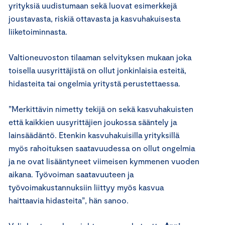
yrityksiä uudistumaan sekä luovat esimerkkejä
joustavasta, riskiä ottavasta ja kasvuhakuisesta
liiketoiminnasta.
Valtioneuvoston tilaaman selvityksen mukaan joka
toisella uusyrittäjistä on ollut jonkinlaisia esteitä,
hidasteita tai ongelmia yritystä perustettaessa.
”Merkittävin nimetty tekijä on sekä kasvuhakuisten
että kaikkien uusyrittäjien joukossa sääntely ja
lainsäädäntö. Etenkin kasvuhakuisilla yrityksillä
myös rahoituksen saatavuudessa on ollut ongelmia
ja ne ovat lisääntyneet viimeisen kymmenen vuoden
aikana. Työvoiman saatavuuteen ja
työvoimakustannuksiin liittyy myös kasvua
haittaavia hidasteita”, hän sanoo.