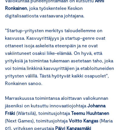
Valiokuntaa puheenjohtamaan on kutsuttu
Anni
Ronkainen
, joka työskentelee Keskon
digitalisaatiosta vastaavana johtajana.
”Startup-yritysten merkitys taloudellemme on
kasvussa. Kasvuyrittäjyys ja startup-genre ovat
ottaneet isoja askeleita eteenpäin ja ne ovat
vakiintuneet osaksi liike-elämää. On hyvä, että
yrityksiä ja toimintaa tukemaan asetetaan taho, joka
voi toimia linkkinä kasvuyrittäjien ja etabloituneiden
yritysten välillä. Tästä hyötyvät kaikki osapuolet”,
Ronkainen sanoo.
Marraskuussa toimintansa aloittavan valiokunnan
jäseniksi on kutsuttu innovaatiojohtaja
Johanna
Fräki
(Wärtsilä), toimitusjohtaja
Teemu Huuhtanen
(Next Games), toimitusjohtaja
Voitto Kangas
(Maria
01), yrityksen perustaja
Päivi Kangasmäki