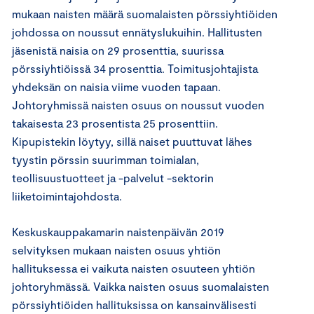
mukaan naisten määrä suomalaisten pörssiyhtiöiden
johdossa on noussut ennätyslukuihin. Hallitusten
jäsenistä naisia on 29 prosenttia, suurissa
pörssiyhtiöissä 34 prosenttia. Toimitusjohtajista
yhdeksän on naisia viime vuoden tapaan.
Johtoryhmissä naisten osuus on noussut vuoden
takaisesta 23 prosentista 25 prosenttiin.
Kipupistekin löytyy, sillä naiset puuttuvat lähes
tyystin pörssin suurimman toimialan,
teollisuustuotteet ja -palvelut -sektorin
liiketoimintajohdosta.
Keskuskauppakamarin naistenpäivän 2019
selvityksen mukaan naisten osuus yhtiön
hallituksessa ei vaikuta naisten osuuteen yhtiön
johtoryhmässä. Vaikka naisten osuus suomalaisten
pörssiyhtiöiden hallituksissa on kansainvälisesti