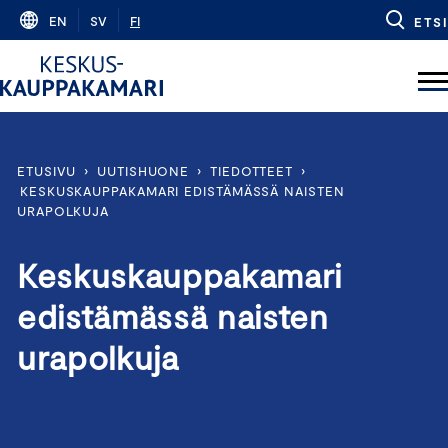
Skip
EN
SV
FI
ETSI
to
content
ETUSIVU
›
UUTISHUONE
›
TIEDOTTEET
›
KESKUSKAUPPAKAMARI EDISTÄMÄSSÄ NAISTEN
URAPOLKUJA
Keskuskauppakamari
edistämässä naisten
urapolkuja