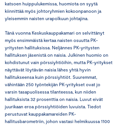
katsoen huippulukemissa, huomiota on syytä
kiinnittää myös johtoryhmien kokoonpanoon ja
yleisemmin naisten urapolkuun johtajina.
Tänä vuonna Keskuskauppakamari on selvittänyt
myös ensimmäistä kertaa naisten osuutta PK-
yritysten hallituksissa. Neljännes PK-yritysten
hallituksen jäsenistä on naisia. Julkinen huomio on
kohdistunut vain pörssiyhtiöihin, mutta PK-yritykset
näyttävät löytävän naisia lähes yhtä hyvin
hallitukseensa kuin pörssiyhtiöt. Suuremmat,
vähintään 250 työntekijän PK-yritykset ovat jo
varsin tasapuolisessa tilanteessa, kun niiden
hallituksista 32 prosenttia on naisia. Luvut eivät
juurikaan eroa pörssiyhtiöiden luvuista. Tiedot
perustuvat kauppakamareiden PK-
hallitusbarometriin, johon vastasi helmikuussa 1100