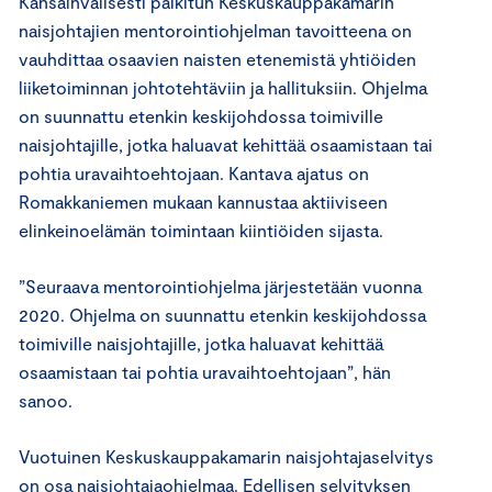
Kansainvälisesti palkitun Keskuskauppakamarin
naisjohtajien mentorointiohjelman tavoitteena on
vauhdittaa osaavien naisten etenemistä yhtiöiden
liiketoiminnan johtotehtäviin ja hallituksiin. Ohjelma
on suunnattu etenkin keskijohdossa toimiville
naisjohtajille, jotka haluavat kehittää osaamistaan tai
pohtia uravaihtoehtojaan. Kantava ajatus on
Romakkaniemen mukaan kannustaa aktiiviseen
elinkeinoelämän toimintaan kiintiöiden sijasta.
”Seuraava mentorointiohjelma järjestetään vuonna
2020. Ohjelma on suunnattu etenkin keskijohdossa
toimiville naisjohtajille, jotka haluavat kehittää
osaamistaan tai pohtia uravaihtoehtojaan”, hän
sanoo.
Vuotuinen Keskuskauppakamarin naisjohtajaselvitys
on osa naisjohtajaohjelmaa. Edellisen selvityksen