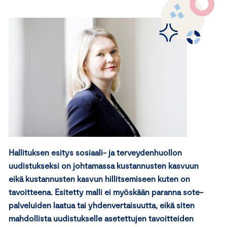
Hallituksen esitys sosiaali- ja terveydenhuollon
uudistukseksi
on johtamassa kustannusten kasvuun
ei
kä
kustannusten kasvun
hillitsemiseen kuten on
tavoitteena. Esitetty malli ei myöskään paranna sote-
palveluiden laatua tai yhdenvertaisuutta
, eikä siten
mahdollista uudistukselle asetettujen tavoitteiden