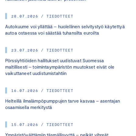
28.07.2026 / TIEDOTTEET
Autokuume voi yllättää – huolellinen selvitystyö käytettyä
autoa ostaessa voi säästää tuhansilta euroilta
23.07.2026 / TIEDOTTEET
Pörssiyhtiöiden hallitukset uudistuvat Suomessa
maltillisesti – toimintaympäristön muutokset eivät ole
vaikuttaneet uudistumistahtiin
16.07.2026 / TIEDOTTEET
Helteillä ilmalämpöpumppujen tarve kasvaa – asentajan
osaamisella merkitystä
15.07.2026 / TIEDOTTEET
Ympäristöväittämiin täsmällisyyttä – pelkät vihreät