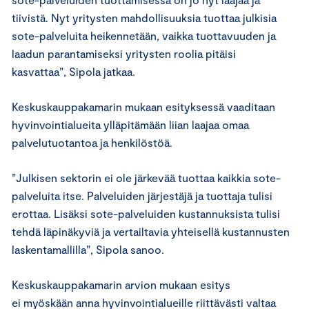
tiivistä. Nyt yritysten mahdollisuuksia tuottaa julkisia
sote-palveluita heikennetään, vaikka tuottavuuden ja
laadun parantamiseksi yritysten roolia pitäisi
kasvattaa”, Sipola jatkaa.
Keskuskauppakamarin mukaan esityksessä vaaditaan
hyvinvointialueita ylläpitämään liian laajaa omaa
palvelutuotantoa ja henkilöstöä.
”Julkisen sektorin ei ole järkevää tuottaa kaikkia sote-
palveluita itse. Palveluiden järjestäjä ja tuottaja tulisi
erottaa. Lisäksi sote-palveluiden kustannuksista tulisi
tehdä läpinäkyviä ja vertailtavia yhteisellä kustannusten
laskentamallilla”, Sipola sanoo.
Keskuskauppakamarin arvion mukaan esitys
ei myöskään anna hyvinvointialueille riittävästi valtaa