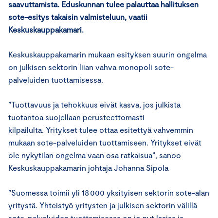
saavuttamista. Eduskunnan tulee palauttaa hallituksen
sote-esitys takaisin valmisteluun, vaatii
Keskuskauppakamari.
Keskuskauppakamarin mukaan esityksen suurin ongelma
on julkisen sektorin liian vahva monopoli sote-
palveluiden tuottamisessa.
”Tuottavuus ja tehokkuus eivät kasva, jos julkista
tuotantoa suojellaan perusteettomasti
kilpailulta. Yritykset tulee ottaa esitettyä vahvemmin
mukaan sote-palveluiden tuottamiseen. Yritykset eivät
ole nykytilan ongelma vaan osa ratkaisua”, sanoo
Keskuskauppakamarin johtaja Johanna Sipola
”Suomessa toimii yli 18 000 yksityisen sektorin sote-alan
yritystä. Yhteistyö yritysten ja julkisen sektorin välillä
sote-palveluiden tuottamisessa on jo nyt laajaa ja