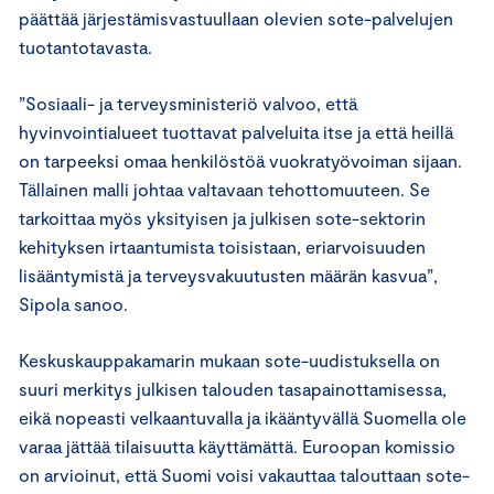
päättää järjestämisvastuullaan olevien sote-palvelujen
tuotantotavasta.
”Sosiaali- ja terveysministeriö valvoo, että
hyvinvointialueet tuottavat palveluita itse ja että heillä
on tarpeeksi omaa henkilöstöä vuokratyövoiman sijaan.
Tällainen malli johtaa valtavaan tehottomuuteen. Se
tarkoittaa myös yksityisen ja julkisen sote-sektorin
kehityksen irtaantumista toisistaan, eriarvoisuuden
lisääntymistä ja terveysvakuutusten määrän kasvua”,
Sipola sanoo.
Keskuskauppakamarin mukaan sote-uudistuksella on
suuri merkitys julkisen talouden tasapainottamisessa,
eikä nopeasti velkaantuvalla ja ikääntyvällä Suomella ole
varaa jättää tilaisuutta käyttämättä. Euroopan komissio
on arvioinut, että Suomi voisi vakauttaa talouttaan sote-