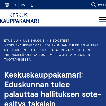
Skip
EN
SV
FI
ETSI
to
content
ETUSIVU
›
UUTISHUONE
›
TIEDOTTEET
›
KESKUSKAUPPAKAMARI: EDUSKUNNAN TULEE PALAUTTAA
HALLITUKSEN SOTE-ESITYS TAKAISIN VALMISTELUUN –
YRITYKSILLÄ OLTAVA SUUREMPI ROOLI PALVELUIDEN
TUOTTAMISESSA
Keskuskauppakamari:
Eduskunnan tulee
palauttaa hallituksen sote-
esitys takaisin