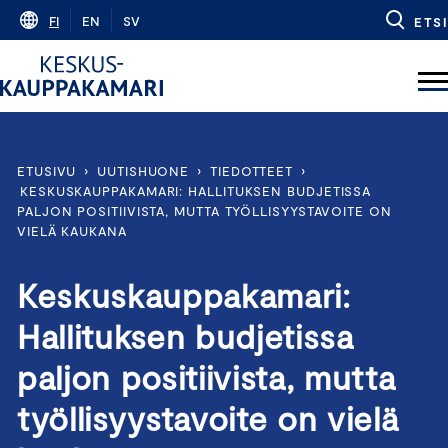
Skip
FI
EN
SV
ETSI
to
content
ETUSIVU
›
UUTISHUONE
›
TIEDOTTEET
›
KESKUSKAUPPAKAMARI: HALLITUKSEN BUDJETISSA
PALJON POSITIIVISTA, MUTTA TYÖLLISYYSTAVOITE ON
VIELÄ KAUKANA
Keskuskauppakamari:
Hallituksen budjetissa
paljon positiivista, mutta
työllisyystavoite on vielä