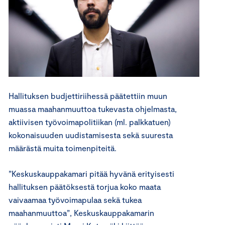
Hallituksen budjettiriihessä
päätettiin muun
muassa
maahanmuuttoa tukevasta ohjelmasta,
aktiivisen työvoimapolitiikan (ml. palkkatuen)
kokonaisuuden uudistamisesta sekä suuresta
määrästä muita toimenpiteitä.
”
Keskuskauppakamari
pitää hyvänä
erityisesti
hallituksen
päätöksestä
torjua koko maata
vaivaamaa työvoimapulaa
sekä tukea
maahanmuuttoa
”, Keskuskauppakamarin