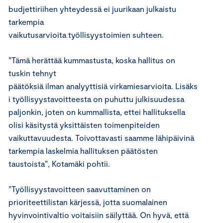
b
udjettiriihen yhteydessä ei
juurikaan
julkaistu
tarkempia
vaikutusarvioita
työllisyy
stoimien
suhteen.
”
Tämä herättää kummastusta, koska hallitus
on
tuskin
tehnyt
päätöksiä
ilman
analyyttis
iä
virkamiesarvioita.
Lisäks
i työllisyystavoitteesta on puhuttu julkisuudessa
paljonkin, joten on kummallista, ettei hallituksella
olisi käsitystä yksittäisten toimenpiteiden
vaikuttavuudesta
. Toivottavasti saamme lähipäivinä
tarkempia laskelmia hallituksen päätösten
taustoista
”, Kotamäki pohtii.
”Työllisyystavoitteen saavuttaminen on
prioriteettilistan kärjessä, jotta suomalainen
hyvinvointivaltio voitaisiin säilyttää.
On hyvä, että