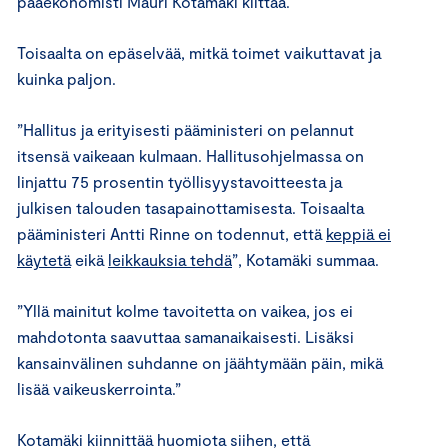
pääekonomisti Mauri Kotamäki
kiittää.
Toisaalta
on epäselvää, mitkä toimet vaikuttavat ja
kuinka paljon.
”Hallitus ja erityisesti pääministeri on pelannut
itsensä vaikeaan kulmaan.
Hallitusohjelmassa on
linjattu 75 prosentin työllisyystavoitteesta
ja
julkisen talouden tasapainottamisesta. Toisaalta
pääministeri Antti Rinne on todennut, että
keppiä ei
käytetä
eikä
leikkauksia tehdä
”, Kotamäki summaa.
”Yllä mainitut kolme tavoitetta on vaikea
, jos ei
mahdotonta
saavuttaa
samanaikaisesti. Lisäksi
kansainvälinen suhdanne on jäähtymään päin
, mikä
lisää vaikeuskerrointa
.”
Kotamäki kiinnittää huomiota siihen
, että