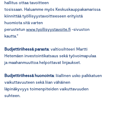
hallitus ottaa tavoitteen
tosissaan.
H
aluamme
myös
Keskuskauppakamarissa
kiinnittää työllisyystavoitteeseen erityistä
huomiota
sitä varten
perustetun
www.tyollisyystavoite.fi
-sivuston
kautta.”
Budjettiriihessä parasta
:
valtiosihteeri Martti
Hetemäen investointikatsaus
sekä työvoimapulaa
ja
maahanmuuttoa helpottavat linjaukset.
Budjettiriihe
ssä huonointa
:
l
iiallinen usko palkkatuen
vaikuttavuuteen
sekä
liian vähäinen
läpinäkyvyys
toimenpiteiden vaikuttavuuden
suhteen.