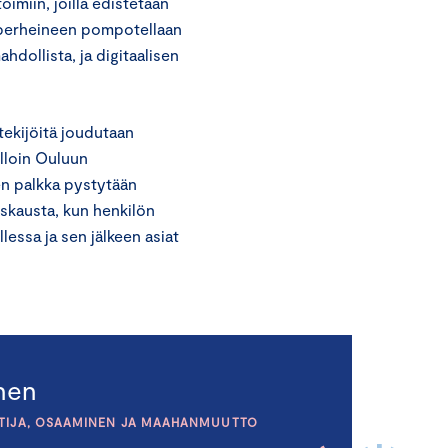
oimiin, joilla edistetään
 perheineen pompotellaan
hdollista, ja digitaalisen
ntekijöitä joudutaan
lloin Ouluun
en palkka pystytään
askausta, kun henkilön
essa ja sen jälkeen asiat
inen
TIJA, OSAAMINEN JA MAAHANMUUTTO