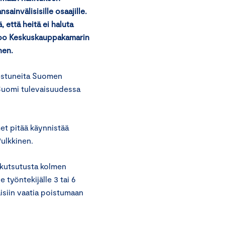
invälisisille osaajille.
, että heitä ei haluta
anoo Keskuskauppakamarin
nen.
olestuneita Suomen
 Suomi tulevaisuudessa
met pitää käynnistää
Pulkkinen.
 kutsutusta kolmen
työntekijälle 3 tai 6
isiin vaatia poistumaan