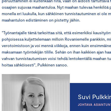
peruuttaminen ei kuitenkaan riitä, vaan on aidosti tartuttava t
osaajien sujuvaa maahantuloa. Nyt maahan tulevaa henkilöä
monella eri luukulla, kun sähköinen tunnistautuminen ei ole ma
maahantulon edistäminen on pistetty jäihin.
”Työnantajalle tämä tarkoittaa sitä, että esimerkiksi kausityö
pohjoisessa kuljettelemaan milloin Rovaniemelle pankkiin, mi
verotoimistoon ja voi mennä viikkoja, ennen kuin ensimmäin
maksamaan työntekijän tilille. Sehän on ihan kaikkien ajan ha
vahvan tunnistautumisen voisi tehdä lentokentällä maahan tull
hoitaa sähköisesti”, Pulkkinen sanoo.
Suvi Pulkk
JOHTAVA ASIANTUN