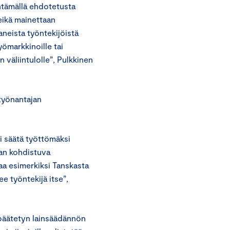
entämällä ehdotetusta
eikä mainettaan
eista työntekijöistä
yömarkkinoille tai
 väliintulolle”, Pulkkinen
työnantajan
si säätä työttömäksi
aan kohdistuva
taa esimerkiksi Tanskasta
ee työntekijä itse”,
päätetyn lainsäädännön