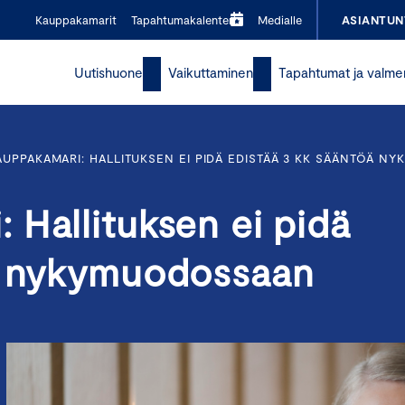
Kauppakamarit
Tapahtumakalenteri
Medialle
ASIANTUN
Uutishuone
Vaikuttaminen
Tapahtumat ja valme
UPPAKAMARI: HALLITUKSEN EI PIDÄ EDISTÄÄ 3 KK SÄÄNTÖÄ 
 Hallituksen ei pidä
öä nykymuodossaan