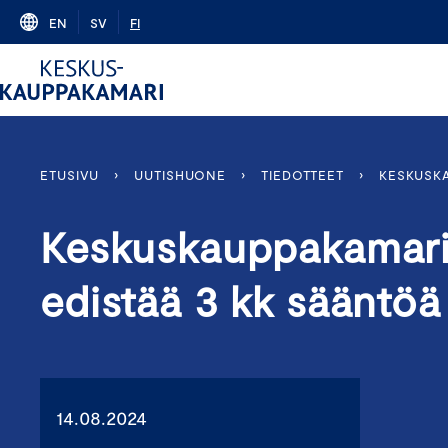
Skip
EN
SV
FI
to
content
ETUSIVU
›
UUTISHUONE
›
TIEDOTTEET
›
KESKUSKA
Keskuskauppakamari:
edistää 3 kk säänt
14.08.2024