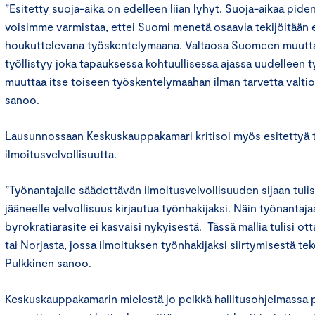
”Esitetty suoja-aika on edelleen liian lyhyt. Suoja-aikaa pid
voisimme varmistaa, ettei Suomi menetä osaavia tekijöitään 
houkuttelevana työskentelymaana. Valtaosa Suomeen muuttan
työllistyy joka tapauksessa kohtuullisessa ajassa uudelleen t
muuttaa itse toiseen työskentelymaahan ilman tarvetta valtion
sanoo.
Lausunnossaan Keskuskauppakamari kritisoi myös esitettyä 
ilmoitusvelvollisuutta.
”Työnantajalle säädettävän ilmoitusvelvollisuuden sijaan tuli
jääneelle velvollisuus kirjautua työnhakijaksi. Näin työnantaj
byrokratiarasite ei kasvaisi nykyisestä. Tässä mallia tulisi ot
tai Norjasta, jossa ilmoituksen työnhakijaksi siirtymisestä tek
Pulkkinen sanoo.
Keskuskauppakamarin mielestä jo pelkkä hallitusohjelmassa 