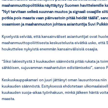
maahanmuuttopolitiikka näyttäytyy Suomen havittelemille kansa
”Nyt tarvitaan selkeä suunnan muutos ja signaali osaajille siitä
potkia pois maasta vaan päinvastoin pitää heidät täällä”, s
osaamisen ja maahanmuuton johtava asiantuntija Suvi Pulkki
Kyselystä selviää, että kansainväliset asiantuntijat ovat hu
maahanmuuttopoliittisesta keskustelusta eivätkä usko, että
houkuttelee nykyistä enemmän kansainvälisisiä osaajia.
“Siksi lakiesitystä 3 kuukauden säännöstä pitää rukata ja toi
sähköisen, sujuvamman maahantulon edistämiseksi”, sanoo 
Keskuskauppakamari on juuri jättänyt oman lausuntonsa niin
kuukauden säännöstä. Esityksessä ehdotetaan ulkomaalaiselle 
kuukauden suoja-aikaa työnhakuun, minkä jälkeen häntä voita
maasta.