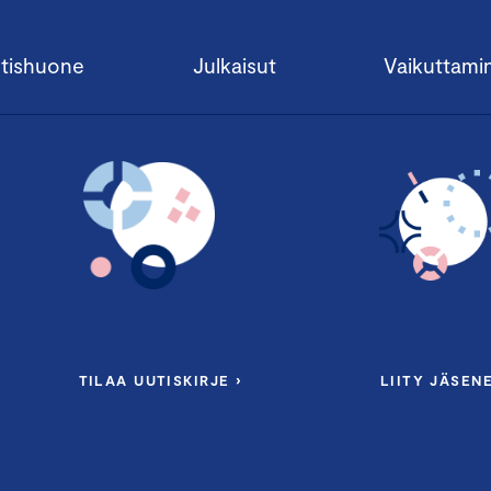
tishuone
Julkaisut
Vaikuttami
TILAA UUTISKIRJE ›
LIITY JÄSENE