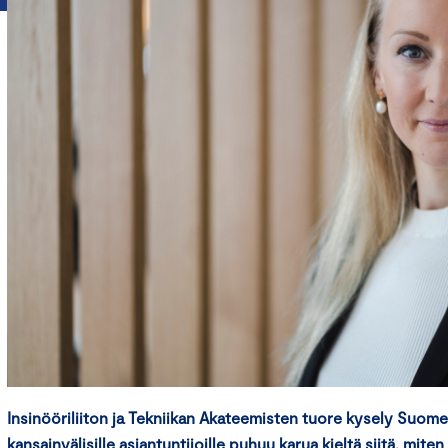
Insinööriliiton ja Tekniikan Akateemisten tuore kysely Suome
kansainvälisille asiantuntijoille puhuu karua kieltä siitä, mite