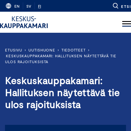
Skip
EN
SV
FI
ETSI
to
content
ETUSIVU
›
UUTISHUONE
›
TIEDOTTEET
›
KESKUSKAUPPAKAMARI: HALLITUKSEN NÄYTETTÄVÄ TIE
ULOS RAJOITUKSISTA
Keskuskauppakamari:
Hallituksen näytettävä tie
ulos rajoituksista