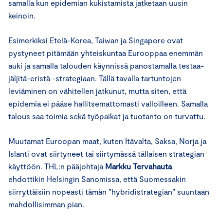
samalla kun epidemian kukistamista jatketaan uusin
keinoin.
Esimerkiksi Etelä-Korea, Taiwan ja Singapore ovat
pystyneet pitämään yhteiskuntaa Eurooppaa enemmän
auki ja samalla talouden käynnissä panostamalla testaa-
jäljitä-eristä -strategiaan. Tällä tavalla tartuntojen
leviäminen on vähitellen jatkunut, mutta siten, että
epidemia ei pääse hallitsemattomasti valloilleen. Samalla
talous saa toimia sekä työpaikat ja tuotanto on turvattu.
Muutamat Euroopan maat, kuten Itävalta, Saksa, Norja ja
Islanti ovat siirtyneet tai siirtymässä tällaisen strategian
käyttöön. THL:n pääjohtaja
Markku Tervahauta
ehdottikin Helsingin Sanomissa, että Suomessakin
siirryttäisiin nopeasti tämän ”hybridistrategian” suuntaan
mahdollisimman pian.