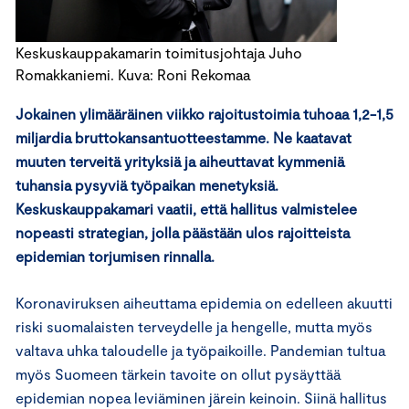
Keskuskauppakamarin toimitusjohtaja Juho
Romakkaniemi. Kuva: Roni Rekomaa
Jokainen ylimääräinen viikko rajoitustoimia tuhoaa 1,2-1,5
miljardia bruttokansantuotteestamme. Ne kaatavat
muuten terveitä yrityksiä ja aiheuttavat kymmeniä
tuhansia pysyviä työpaikan menetyksiä.
Keskuskauppakamari vaatii, että hallitus valmistelee
nopeasti strategian, jolla päästään ulos rajoitteista
epidemian torjumisen rinnalla.
Koronaviruksen aiheuttama epidemia on edelleen akuutti
riski suomalaisten terveydelle ja hengelle, mutta myös
valtava uhka taloudelle ja työpaikoille. Pandemian tultua
myös Suomeen tärkein tavoite on ollut pysäyttää
epidemian nopea leviäminen järein keinoin. Siinä hallitus