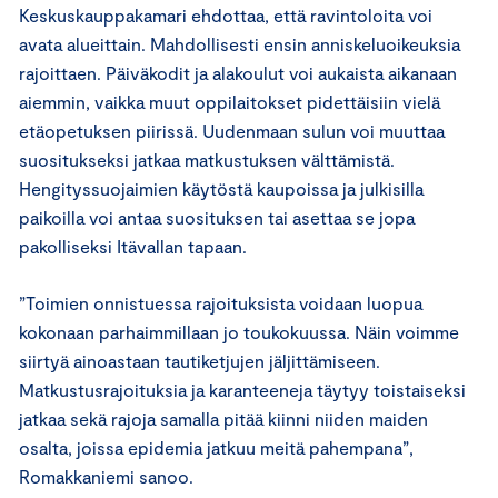
Keskuskauppakamari ehdottaa, että ravintoloita voi
avata alueittain. Mahdollisesti ensin anniskeluoikeuksia
rajoittaen. Päiväkodit ja alakoulut voi aukaista aikanaan
aiemmin, vaikka muut oppilaitokset pidettäisiin vielä
etäopetuksen piirissä. Uudenmaan sulun voi muuttaa
suositukseksi jatkaa matkustuksen välttämistä.
Hengityssuojaimien käytöstä kaupoissa ja julkisilla
paikoilla voi antaa suosituksen tai asettaa se jopa
pakolliseksi Itävallan tapaan.
”Toimien onnistuessa rajoituksista voidaan luopua
kokonaan parhaimmillaan jo toukokuussa. Näin voimme
siirtyä ainoastaan tautiketjujen jäljittämiseen.
Matkustusrajoituksia ja karanteeneja täytyy toistaiseksi
jatkaa sekä rajoja samalla pitää kiinni niiden maiden
osalta, joissa epidemia jatkuu meitä pahempana”,
Romakkaniemi sanoo.