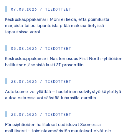
07.08.2026 / TIEDOTTEET
Keskuskauppakamari: Moni ei tiedä, että poimituista
marjoista tai pullopanteista pitää maksaa tietyissä
tapauksissa verot
05.08.2026 / TIEDOTTEET
Keskuskauppakamari: Naisten osuus First North -yhtiöiden
hallituksen jäsenistä laski 27 prosenttiin
28.07.2026 / TIEDOTTEET
Autokuume voi yllättää – huolellinen selvitystyö käytettyä
autoa ostaessa voi säästää tuhansilta euroilta
23.07.2026 / TIEDOTTEET
Pörssiyhtiöiden hallitukset uudistuvat Suomessa
maltillisesti – toimintaympäristön muutokset eivät ole