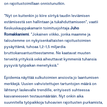
on rajoitustoimillaan onnistunutkin.
”Nyt on kuitenkin jo kiire siirtyä taudin leviämisen
estämisestä sen hallintaan ja tukahduttamiseen”, vaatii
Keskuskauppakamarin toimitusjohtaja
Juho
Romakkaniemi
. ”Jokainen viikko, jonka maamme ja
taloutemme on nykyisenkaltaisten rajoitustoimien
pysäyttämä, tuhoaa 1,2-1,5 miljardia
bruttokansantuotteestamme. Ne kaatavat muuten
terveitä yrityksiä sekä aiheuttavat kymmeniä tuhansia
pysyviä työpaikan menetyksiä.”
Epidemia näyttää sulkutoimien ansiosta jo laantumisen
merkkejä. Uusien vahvistettujen tartuntojen määrä on
lähtenyt laskevalle trendille, erityisesti suhteessa
kasvaneeseen testausmäärään. Nyt onkin aika
suunnitella työpaikkoja tuhoavien rajoitusten purkamista,