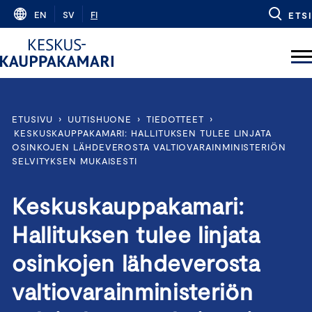
Skip
EN
SV
FI
ETSI
to
content
ETUSIVU
›
UUTISHUONE
›
TIEDOTTEET
›
KESKUSKAUPPAKAMARI: HALLITUKSEN TULEE LINJATA
OSINKOJEN LÄHDEVEROSTA VALTIOVARAINMINISTERIÖN
SELVITYKSEN MUKAISESTI
Keskuskauppakamari:
Hallituksen tulee linjata
osinkojen lähdeverosta
valtiovarainministeriön