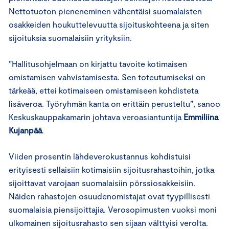
Nettotuoton pieneneminen vähentäisi suomalaisten
osakkeiden houkuttelevuutta sijoituskohteena ja siten
sijoituksia suomalaisiin yrityksiin.
”Hallitusohjelmaan on kirjattu tavoite kotimaisen
omistamisen vahvistamisesta. Sen toteutumiseksi on
tärkeää, ettei kotimaiseen omistamiseen kohdisteta
lisäveroa. Työryhmän kanta on erittäin perusteltu”, sanoo
Keskuskauppakamarin johtava veroasiantuntija
Emmiliina
Kujanpää
.
Viiden prosentin lähdeverokustannus kohdistuisi
erityisesti sellaisiin kotimaisiin sijoitusrahastoihin, jotka
sijoittavat varojaan suomalaisiin pörssiosakkeisiin.
Näiden rahastojen osuudenomistajat ovat tyypillisesti
suomalaisia piensijoittajia. Verosopimusten vuoksi moni
ulkomainen sijoitusrahasto sen sijaan välttyisi verolta.