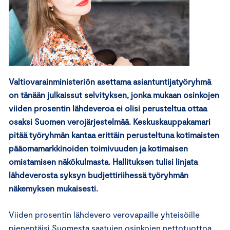
Valtiovarainministeriön asettama asiantuntijatyöryhmä
on tänään julkaissut selvityksen, jonka mukaan osinkojen
viiden prosentin lähdeveroa ei olisi perusteltua ottaa
osaksi Suomen verojärjestelmää. Keskuskauppakamari
pitää työryhmän kantaa erittäin perusteltuna kotimaisten
pääomamarkkinoiden toimivuuden ja kotimaisen
omistamisen näkökulmasta. Hallituksen tulisi linjata
lähdeverosta syksyn budjettiriihessä työryhmän
näkemyksen mukaisesti.
Viiden prosentin lähdevero verovapaille yhteisöille
pienentäisi Suomesta saatujen osinkojen nettotuottoa.