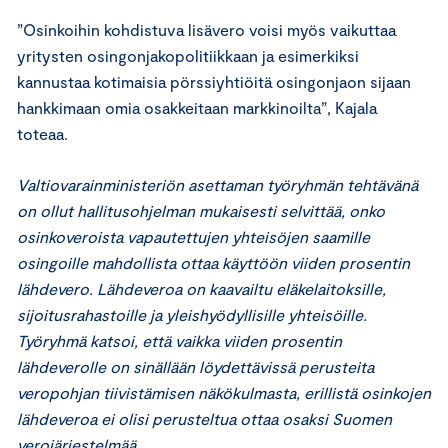
”Osinkoihin kohdistuva lisävero voisi myös vaikuttaa
yritysten osingonjakopolitiikkaan ja esimerkiksi
kannustaa kotimaisia pörssiyhtiöitä osingonjaon sijaan
hankkimaan omia osakkeitaan markkinoilta”, Kajala
toteaa.
Valtiovarainministeriön asettaman työryhmän tehtävänä
on ollut hallitusohjelman mukaisesti selvittää, onko
osinkoveroista vapautettujen yhteisöjen saamille
osingoille mahdollista ottaa käyttöön viiden prosentin
lähdevero. Lähdeveroa on kaavailtu eläkelaitoksille,
sijoitusrahastoille ja yleishyödyllisille yhteisöille.
Työryhmä katsoi, että vaikka viiden prosentin
lähdeverolle on sinällään löydettävissä perusteita
veropohjan tiivistämisen näkökulmasta, erillistä osinkojen
lähdeveroa ei olisi perusteltua ottaa osaksi Suomen
verojärjestelmää.