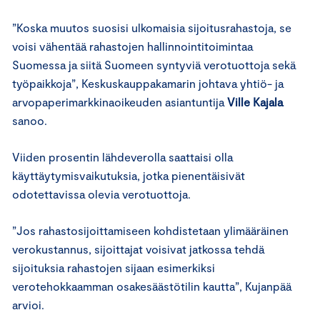
”Koska muutos suosisi ulkomaisia sijoitusrahastoja, se
voisi vähentää rahastojen hallinnointitoimintaa
Suomessa ja siitä Suomeen syntyviä verotuottoja sekä
työpaikkoja”, Keskuskauppakamarin johtava yhtiö- ja
arvopaperimarkkinaoikeuden asiantuntija
Ville Kajala
sanoo.
Viiden prosentin lähdeverolla saattaisi olla
käyttäytymisvaikutuksia, jotka pienentäisivät
odotettavissa olevia verotuottoja.
”Jos rahastosijoittamiseen kohdistetaan ylimääräinen
verokustannus, sijoittajat voisivat jatkossa tehdä
sijoituksia rahastojen sijaan esimerkiksi
verotehokkaamman osakesäästötilin kautta”, Kujanpää
arvioi.