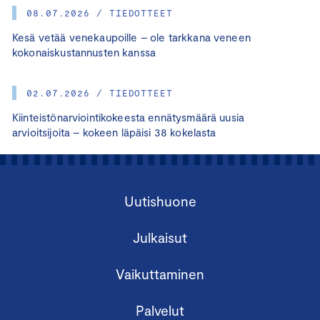
08.07.2026 / TIEDOTTEET
Kesä vetää venekaupoille – ole tarkkana veneen
kokonaiskustannusten kanssa
02.07.2026 / TIEDOTTEET
Kiinteistönarviointikokeesta ennätysmäärä uusia
arvioitsijoita – kokeen läpäisi 38 kokelasta
Uutishuone
Julkaisut
Vaikuttaminen
Palvelut