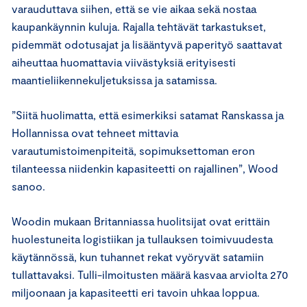
varauduttava siihen, että se vie aikaa sekä nostaa
kaupankäynnin kuluja. Rajalla tehtävät tarkastukset,
pidemmät odotusajat ja lisääntyvä paperityö saattavat
aiheuttaa huomattavia viivästyksiä erityisesti
maantieliikennekuljetuksissa ja satamissa.
”Siitä huolimatta, että esimerkiksi satamat Ranskassa ja
Hollannissa ovat tehneet mittavia
varautumistoimenpiteitä, sopimuksettoman eron
tilanteessa niidenkin kapasiteetti on rajallinen”, Wood
sanoo.
Woodin mukaan Britanniassa huolitsijat ovat erittäin
huolestuneita logistiikan ja tullauksen toimivuudesta
käytännössä, kun tuhannet rekat vyöryvät satamiin
tullattavaksi. Tulli-ilmoitusten määrä kasvaa arviolta 270
miljoonaan ja kapasiteetti eri tavoin uhkaa loppua.