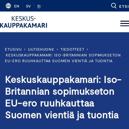
Skip
EN
SV
FI
ETSI
to
content
ETUSIVU
›
UUTISHUONE
›
TIEDOTTEET
›
KESKUSKAUPPAKAMARI: ISO-BRITANNIAN SOPIMUKSETON
EU-ERO RUUHKAUTTAA SUOMEN VIENTIÄ JA TUONTIA
Keskuskauppakamari: Iso-
Britannian sopimukseton
EU-ero ruuhkauttaa
Suomen vientiä ja tuontia