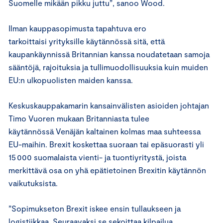
Suomelle mikään pikku juttu”, sanoo Wood.
Ilman kauppasopimusta tapahtuva ero
tarkoittaisi yrityksille käytännössä sitä, että
kaupankäynnissä Britannian kanssa noudatetaan samoja
sääntöjä, rajoituksia ja tullimuodollisuuksia kuin muiden
EU:n ulkopuolisten maiden kanssa.
Keskuskauppakamarin kansainvälisten asioiden johtajan
Timo Vuoren mukaan Britanniasta tulee
käytännössä Venäjän kaltainen kolmas maa suhteessa
EU-maihin. Brexit koskettaa suoraan tai epäsuorasti yli
15 000 suomalaista vienti- ja tuontiyritystä, joista
merkittävä osa on yhä epätietoinen Brexitin käytännön
vaikutuksista.
”Sopimukseton Brexit iskee ensin tullaukseen ja
logistiikkaa. Seuraavaksi se sekoittaa kilpailua