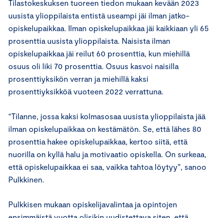
Tilastokeskuksen tuoreen tiedon mukaan kevään 2023
uusista ylioppilaista entistä useampi jäi ilman jatko-
opiskelupaikkaa. Ilman opiskelupaikkaa jäi kaikkiaan yli 65
prosenttia uusista ylioppilaista. Naisista ilman
opiskelupaikkaa jäi reilut 60 prosenttia, kun miehillä
osuus oli liki 70 prosenttia. Osuus kasvoi naisilla
prosenttiyksikön verran ja miehillä kaksi
prosenttiyksikköä vuoteen 2022 verrattuna.
“Tilanne, jossa kaksi kolmasosaa uusista ylioppilaista jää
ilman opiskelupaikkaa on kestämätön. Se, että lähes 80
prosenttia hakee opiskelupaikkaa, kertoo siitä, että
nuorilla on kyllä halu ja motivaatio opiskella. On surkeaa,
että opiskelupaikkaa ei saa, vaikka tahtoa löytyy”, sanoo
Pulkkinen.
Pulkkisen mukaan opiskelijavalintaa ja opintojen
ensimmäistä vuotta olisikin uudistettava siten, että