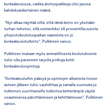
korkeakoulussa, vaikka aloituspaikkoja olisi jaossa
kahdeksankertainen määrä.
“Nyt alkaa näyttää siltä, että tämä keino on yksinään
turhan tehoton, sillä esimerkiksi 28 prosentilla uusista
yliopistokoulutuspaikan saaneista on jo
korkeakoulututkinto”, Pulkkinen sanoo.
Pulkkisen mukaan myös ammatillisesta koulutuksesta
tulisi olla paremmin tarjolla polkuja kohti
korkeakouluopintoja.
“Korkeakouluihin pääsyä ja opintojen alkamista toisen
asteen jälkeen tulisi vauhdittaa ja samalla suunnata jo
tutkinnon suorittaneille tutkintoa ketterämpiä väyliä
osaamisensa päivittämiseen ja kehittämiseen”, Pulkkinen
sanoo.