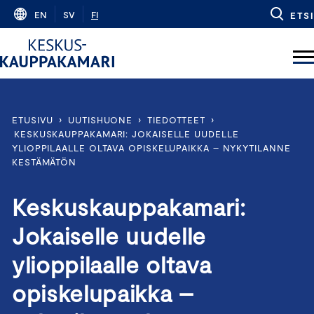
Skip
EN
SV
FI
ETSI
to
content
ETUSIVU
›
UUTISHUONE
›
TIEDOTTEET
›
KESKUSKAUPPAKAMARI: JOKAISELLE UUDELLE
YLIOPPILAALLE OLTAVA OPISKELUPAIKKA – NYKYTILANNE
KESTÄMÄTÖN
Keskuskauppakamari:
Jokaiselle uudelle
ylioppilaalle oltava
opiskelupaikka –