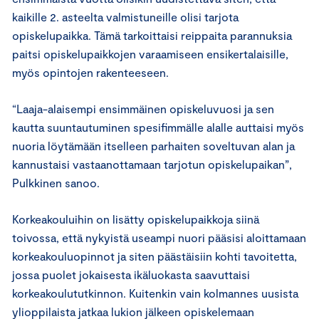
kaikille 2. asteelta valmistuneille olisi tarjota
opiskelupaikka. Tämä tarkoittaisi reippaita parannuksia
paitsi opiskelupaikkojen varaamiseen ensikertalaisille,
myös opintojen rakenteeseen.
“Laaja-alaisempi ensimmäinen opiskeluvuosi ja sen
kautta suuntautuminen spesifimmälle alalle auttaisi myös
nuoria löytämään itselleen parhaiten soveltuvan alan ja
kannustaisi vastaanottamaan tarjotun opiskelupaikan”,
Pulkkinen sanoo.
Korkeakouluihin on lisätty opiskelupaikkoja siinä
toivossa, että nykyistä useampi nuori pääsisi aloittamaan
korkeakouluopinnot ja siten päästäisiin kohti tavoitetta,
jossa puolet jokaisesta ikäluokasta saavuttaisi
korkeakoulututkinnon. Kuitenkin vain kolmannes uusista
ylioppilaista jatkaa lukion jälkeen opiskelemaan