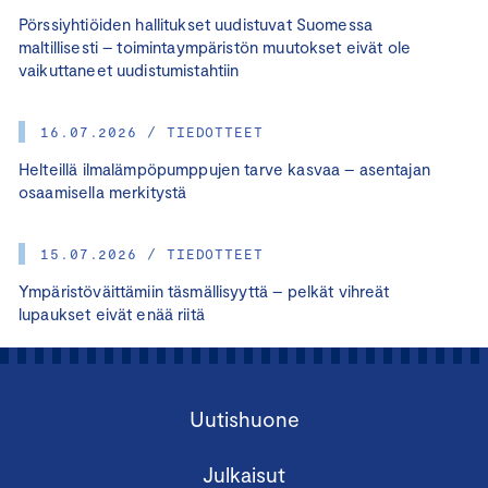
Pörssiyhtiöiden hallitukset uudistuvat Suomessa
maltillisesti – toimintaympäristön muutokset eivät ole
vaikuttaneet uudistumistahtiin
16.07.2026 / TIEDOTTEET
Helteillä ilmalämpöpumppujen tarve kasvaa – asentajan
osaamisella merkitystä
15.07.2026 / TIEDOTTEET
Ympäristöväittämiin täsmällisyyttä – pelkät vihreät
lupaukset eivät enää riitä
Uutishuone
Julkaisut