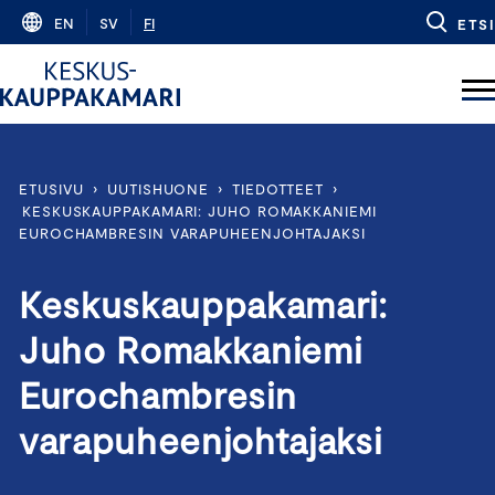
Skip
EN
SV
FI
ETSI
to
content
ETUSIVU
›
UUTISHUONE
›
TIEDOTTEET
›
KESKUSKAUPPAKAMARI: JUHO ROMAKKANIEMI
EUROCHAMBRESIN VARAPUHEENJOHTAJAKSI
Keskuskauppakamari:
Juho Romakkaniemi
Eurochambresin
varapuheenjohtajaksi