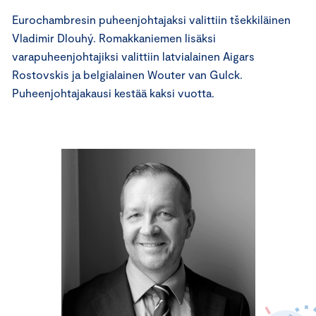
Eurochambresin puheenjohtajaksi valittiin tšekkiläinen
Vladimir Dlouhý. Romakkaniemen lisäksi
varapuheenjohtajiksi valittiin latvialainen Aigars
Rostovskis ja belgialainen Wouter van Gulck.
Puheenjohtajakausi kestää kaksi vuotta.