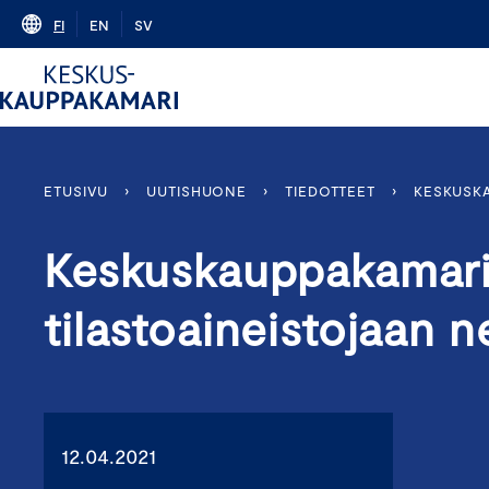
Skip
FI
EN
SV
to
content
ETUSIVU
›
UUTISHUONE
›
TIEDOTTEET
›
KESKUSKA
Keskuskauppakamari 
tilastoaineistojaan ne
12.04.2021