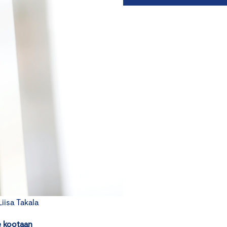
isa Takala
e kootaan