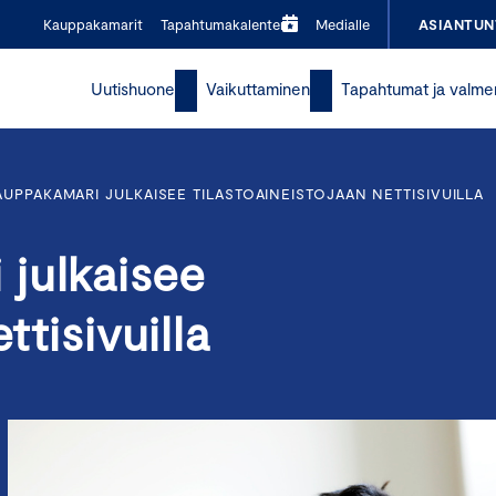
Kauppakamarit
Tapahtumakalenteri
Medialle
ASIANTUN
Uutishuone
Vaikuttaminen
Tapahtumat ja valme
UPPAKAMARI JULKAISEE TILASTOAINEISTOJAAN NETTISIVUILLA
julkaisee
ttisivuilla