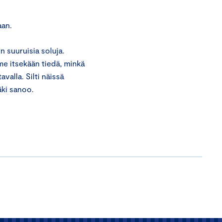
aan.
n suuruisia soluja.
mme itsekään tiedä, minkä
valla. Silti näissä
äki sanoo.