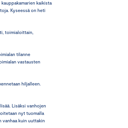
t kauppakamarien kaikista
toja. Kyseessä on heti
i, toimialoittain,
imialan tilanne
toimialan vastausten
ennetaan hiljalleen.
isää. Lisäksi vanhojen
oitetaan nyt tuomalla
in vanhaa kuin uuttakin