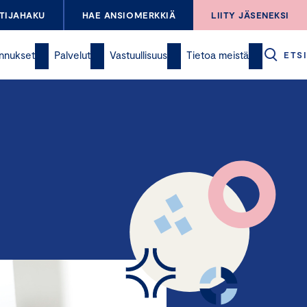
TIJAHAKU
HAE ANSIOMERKKIÄ
LIITY JÄSENEKSI
nnukset
Palvelut
Vastuullisuus
Tietoa meistä
ETSI