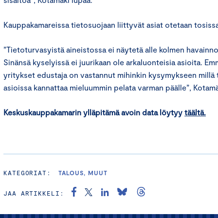
Kauppakamareissa tietosuojaan liittyvät asiat otetaan tosiss
”Tietoturvasyistä aineistossa ei näytetä alle kolmen havainno
Sinänsä kyselyissä ei juurikaan ole arkaluonteisia asioita. E
yritykset edustaja on vastannut mihinkin kysymykseen millä ta
asioissa kannattaa mieluummin pelata varman päälle”, Kotam
Keskuskauppakamarin ylläpitämä avoin data löytyy
täältä
.
KATEGORIAT:
TALOUS, MUUT
JAA ARTIKKELI: