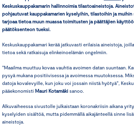
Keskuskauppakamarin hallinnoimia tilastoaineistoja. Aineisto
pohjautuvat kauppakamarien kyselyihin, tilastoihin ja muihin 
tarjoaa tietoa muun muassa toimitusten ja päättäjien käyttöön
päätöksenteon tueksi.
Keskuskauppakamari kerää jatkuvasti erilaisia aineistoja, joill
tietoa sekä ratkaisuja elinkeinoelämän ongelmiin.
”Maailma muuttuu kovaa vauhtia avoimen datan suuntaan. Ka
pysyä mukana positiivisessa ja avoimessa muutoksessa. Miks
datoja kovalevyille, kun joku voi jossain niistä hyötyä”, Ke
pääekonomisti
Mauri Kotamäki
sanoo.
Alkuvaiheessa sivustolle julkaistaan koronakriisin aikana yrity
kyselyiden sisältöä, mutta pidemmällä aikajänteellä sinne li
aineistoja.