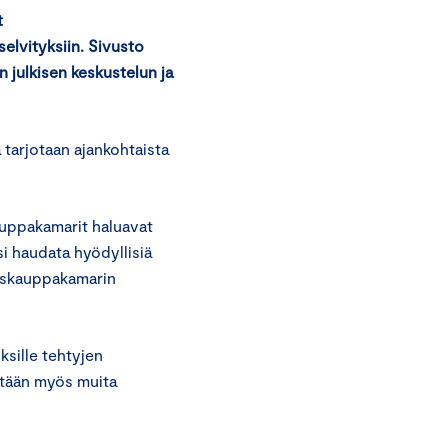
t
selvityksiin. Sivusto
 julkisen keskustelun ja
a tarjotaan ajankohtaista
uppakamarit haluavat
i haudata hyödyllisiä
skuskauppakamarin
ksille tehtyjen
sätään myös muita