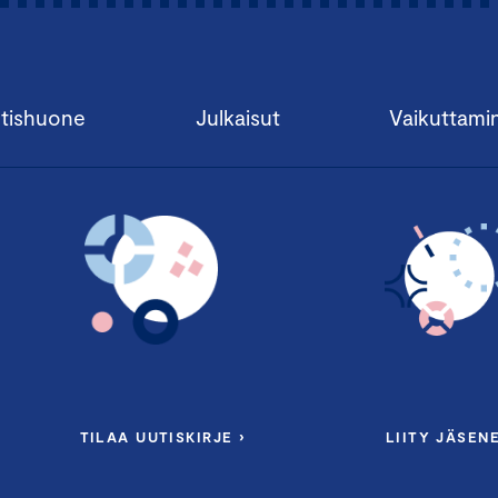
tishuone
Julkaisut
Vaikuttami
TILAA UUTISKIRJE ›
LIITY JÄSENE