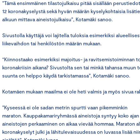
”Tämä ensimmäinen tilastojulkaisu pitää sisällään perustiedo
12 koronakyselystä sekä hyvän määrän kyselykohtaisia lisätie
alkuun mittava aineistojulkaisu”, Kotamäki sanoo.
Sivustolla käyttäjä voi lajitella tuloksia esimerkiksi alueellisest
liikevaihdon tai henkilöstön määrän mukaan.
“Kiinnostaako esimerkiksi majoitus- ja ravitsemistoiminnan to
koronakriisin aikana? Sivustolta sen tai minkä tahansa muun 
suunta on helppo käydä tarkistamassa”, Kotamäki sanoo.
Kotamäen mukaan maailma ei ole heti valmis ja myös sivua rak
”Kyseessä ei ole sadan metrin spurtti vaan pikemminkin
maraton. Kauppakamariryhmässä aineistoja syntyy koko ajan l
aineistojen perkaaminen on aikaa vievää hommaa. Maraton al
koronakyselyt julki ja lähitulevaisuudessa on luvassa lisää ni
sisältöä”, Kotamäki lupaa.