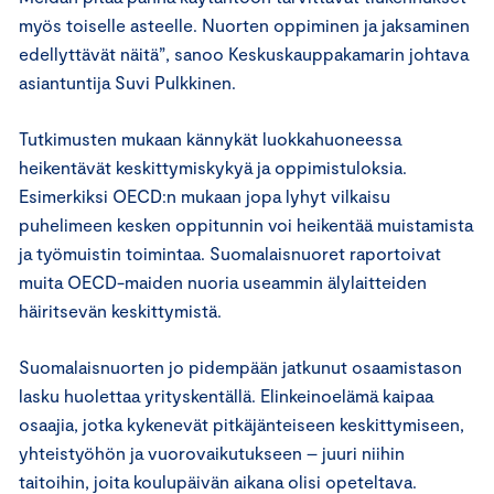
myös toiselle asteelle. Nuorten oppiminen ja jaksaminen
edellyttävät näitä”, sanoo Keskuskauppakamarin johtava
asiantuntija Suvi Pulkkinen.
Tutkimusten mukaan kännykät luokkahuoneessa
heikentävät keskittymiskykyä ja oppimistuloksia.
Esimerkiksi OECD:n mukaan jopa lyhyt vilkaisu
puhelimeen kesken oppitunnin voi heikentää muistamista
ja työmuistin toimintaa. Suomalaisnuoret raportoivat
muita OECD-maiden nuoria useammin älylaitteiden
häiritsevän keskittymistä.
Suomalaisnuorten jo pidempään jatkunut osaamistason
lasku huolettaa yrityskentällä. Elinkeinoelämä kaipaa
osaajia, jotka kykenevät pitkäjänteiseen keskittymiseen,
yhteistyöhön ja vuorovaikutukseen – juuri niihin
taitoihin, joita koulupäivän aikana olisi opeteltava.