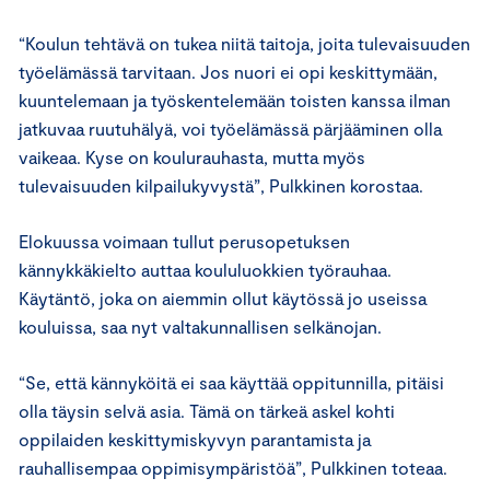
“Koulun tehtävä on tukea niitä taitoja, joita tulevaisuuden
työelämässä tarvitaan. Jos nuori ei opi keskittymään,
kuuntelemaan ja työskentelemään toisten kanssa ilman
jatkuvaa ruutuhälyä, voi työelämässä pärjääminen olla
vaikeaa. Kyse on koulurauhasta, mutta myös
tulevaisuuden kilpailukyvystä”, Pulkkinen korostaa.
Elokuussa voimaan tullut perusopetuksen
kännykkäkielto auttaa koululuokkien työrauhaa.
Käytäntö, joka on aiemmin ollut käytössä jo useissa
kouluissa, saa nyt valtakunnallisen selkänojan.
“Se, että kännyköitä ei saa käyttää oppitunnilla, pitäisi
olla täysin selvä asia. Tämä on tärkeä askel kohti
oppilaiden keskittymiskyvyn parantamista ja
rauhallisempaa oppimisympäristöä”, Pulkkinen toteaa.