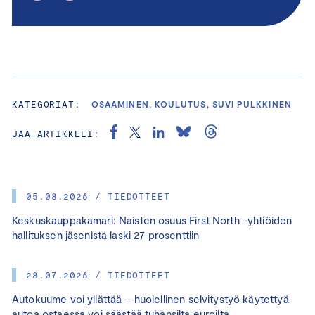
KATEGORIAT:
OSAAMINEN, KOULUTUS, SUVI PULKKINEN
JAA ARTIKKELI:
05.08.2026 / TIEDOTTEET
Keskuskauppakamari: Naisten osuus First North -yhtiöiden
hallituksen jäsenistä laski 27 prosenttiin
28.07.2026 / TIEDOTTEET
Autokuume voi yllättää – huolellinen selvitystyö käytettyä
autoa ostaessa voi säästää tuhansilta euroilta