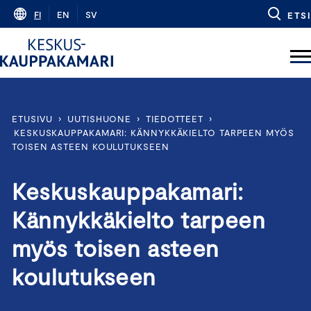
Skip
FI
EN
SV
ETSI
to
content
ETUSIVU
›
UUTISHUONE
›
TIEDOTTEET
›
KESKUSKAUPPAKAMARI: KÄNNYKKÄKIELTO TARPEEN MYÖS
TOISEN ASTEEN KOULUTUKSEEN
Keskuskauppakamari:
Kännykkäkielto tarpeen
myös toisen asteen
koulutukseen