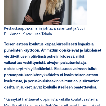
Keskuskauppakamarin johtava asiantuntija Suvi
Pulkkinen. Kuva: Liisa Takala.
Toisen asteen koulutus kaipaa kiireellisesti linjauksia
puhelinten käyttöön. Ammattiin opiskelevat ja lukiolaiset
viettävät usein päivänsä puhelin kädessä, mikä
vaikeuttaa keskittymistä, aivojen palautumista ja
opiskelurytmin ylläpitämistä. Elokuussa voimaan tullut
perusopetuksen kännykkäkielto ei koske toisen asteen
koulutusta, ja peruskouluissakin välituntien ja siirtymien
osalta linjaukset jäivät kouluille itselleen päätettäviksi.
“Kännykät haittaavat oppimista kaikilla koulutusasteilla.
Meidän pitää panna käytäntöön tarvittavat tiukennukset