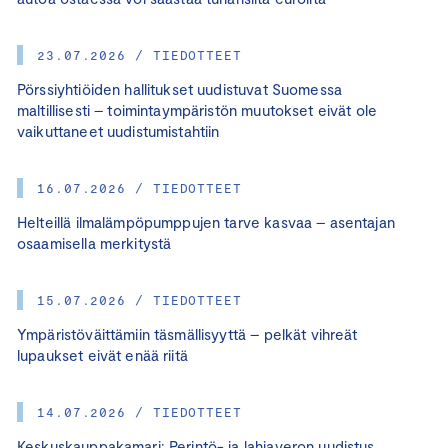
23.07.2026 / TIEDOTTEET
Pörssiyhtiöiden hallitukset uudistuvat Suomessa
maltillisesti – toimintaympäristön muutokset eivät ole
vaikuttaneet uudistumistahtiin
16.07.2026 / TIEDOTTEET
Helteillä ilmalämpöpumppujen tarve kasvaa – asentajan
osaamisella merkitystä
15.07.2026 / TIEDOTTEET
Ympäristöväittämiin täsmällisyyttä – pelkät vihreät
lupaukset eivät enää riitä
14.07.2026 / TIEDOTTEET
Keskuskauppakamari: Perintö- ja lahjaveron uudistus