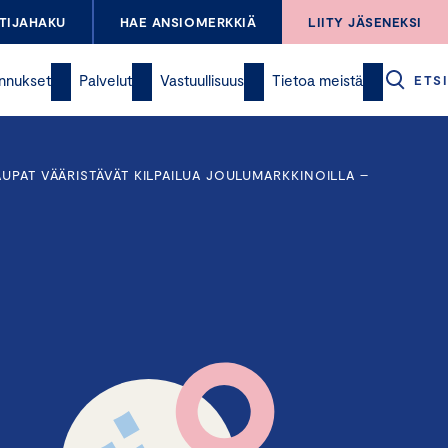
TIJAHAKU
HAE ANSIOMERKKIÄ
LIITY JÄSENEKSI
nnukset
Palvelut
Vastuullisuus
Tietoa meistä
ETSI
UPAT VÄÄRISTÄVÄT KILPAILUA JOULUMARKKINOILLA –