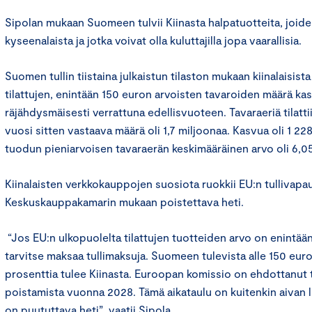
Sipolan mukaan Suomeen tulvii Kiinasta halpatuotteita, joide
kyseenalaista ja jotka voivat olla kuluttajilla jopa vaarallisia.
Suomen tullin tiistaina julkaistun tilaston mukaan kiinalaisis
tilattujen, enintään 150 euron arvoisten tavaroiden määrä k
räjähdysmäisesti verrattuna edellisvuoteen. Tavaraeriä tilatti
vuosi sitten vastaava määrä oli 1,7 miljoonaa. Kasvua oli 1 228
tuodun pieniarvoisen tavaraerän keskimääräinen arvo oli 6,0
Kiinalaisten verkkokauppojen suosiota ruokkii EU:n tullivapau
Keskuskauppakamarin mukaan poistettava heti.
“Jos EU:n ulkopuolelta tilattujen tuotteiden arvo on enintään 
tarvitse maksaa tullimaksuja. Suomeen tulevista alle 150 eur
prosenttia tulee Kiinasta. Euroopan komissio on ehdottanut 
poistamista vuonna 2028. Tämä aikataulu on kuitenkin aivan l
on puututtava heti”, vaatii Sipola.