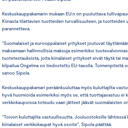
Keskuskauppakamarin mukaan EU:n on puututtava tullivapaude
Kiinasta tilattavien tuotteiden turvallisuuteen, ja tuotteiden
parannettava.
“Suomalaiset ja eurooppalaiset yritykset joutuvat täyttämään 
maksamaan hallinnollisia maksuja esimerkiksi tuotevalvonnast
tuotetestauksista, joita kiinalaiset yritykset eivät täytä tai 
kilpailua Ongelma on tiedostettu EU-tasolla. Toimenpiteitä on
sanoo Sipola.
Keskuskauppakamari peräänkuuluttaa myös kuluttajilta vastuull
hyvä huomioida esimerkiksi myös se, että tuottajavastuu ei ki
verkkokaupoissa toteudu vaan jätteet jäävät suomalaisten o
“Toivon kuluttajilta vastuullisuutta. Jouluostoksille lähtiessä
kiinalaiset verkkokaupat hyvä osoite”, Sipola päättää.