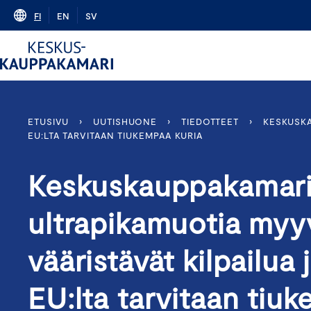
Skip
FI
EN
SV
to
content
ETUSIVU
›
UUTISHUONE
›
TIEDOTTEET
›
KESKUSKA
EU:LTA TARVITAAN TIUKEMPAA KURIA
Keskuskauppakamari: 
ultrapikamuotia myy
vääristävät kilpailua
EU:lta tarvitaan tiu