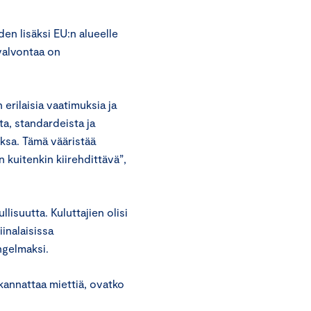
n lisäksi EU:n alueelle
 valvontaa on
erilaisia vaatimuksia ja
a, standardeista ja
maksa. Tämä vääristää
 kuitenkin kiirehdittävä”,
isuutta. Kuluttajien olisi
inalaisissa
ngelmaksi.
 kannattaa miettiä, ovatko