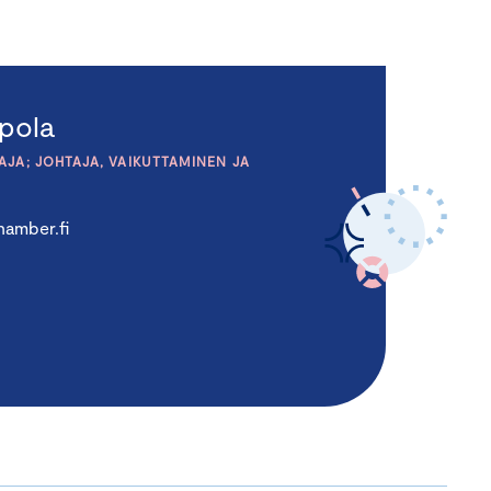
pola
JA; JOHTAJA, VAIKUTTAMINEN JA
amber.fi