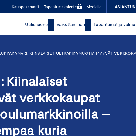
Kauppakamarit
Tapahtumakalenteri
Medialle
ASIANTUN
Uutishuone
Vaikuttaminen
Tapahtumat ja valme
UPPAKAMARI: KIINALAISET ULTRAPIKAMUOTIA MYYVÄT VERKKOKA
Kiinalaiset
vät verkkokaupat
 joulumarkkinoilla –
kempaa kuria