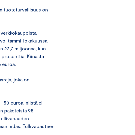
n tuoteturvallisuus on
ta verkkokaupoista
asvoi tammi-lokakuussa
in 22,7 miljoonaa, kun
 prosenttia. Kiinasta
5 euroa.
sraja, joka on
150 euroa, niistä ei
on paketeista 98
tullivapauden
iian hidas. Tullivapauteen