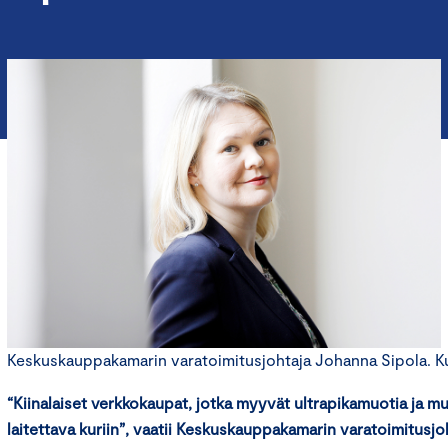
Keskuskauppakamarin varatoimitusjohtaja Johanna Sipola. Kuv
“Kiinalaiset verkkokaupat, jotka myyvät ultrapikamuotia ja mu
laitettava kuriin”, vaatii Keskuskauppakamarin varatoimitusj