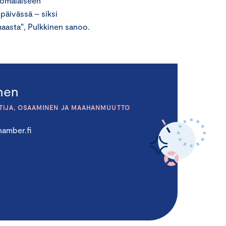
Suomalaiseen
 päivässä – siksi
 maasta”, Pulkkinen sanoo.
inen
TIJA, OSAAMINEN JA MAAHANMUUTTO
amber.fi