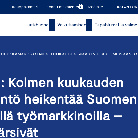
Kauppakamarit
Tapahtumakalenteri
Medialle
ASIANTUN
Uutishuone
Vaikuttaminen
Tapahtumat ja valme
UPPAKAMARI: KOLMEN KUUKAUDEN MAASTA POISTUMISSÄÄNTÖ 
: Kolmen kuukauden
äntö heikentää Suomen
llä työmarkkinoilla –
kärsivät