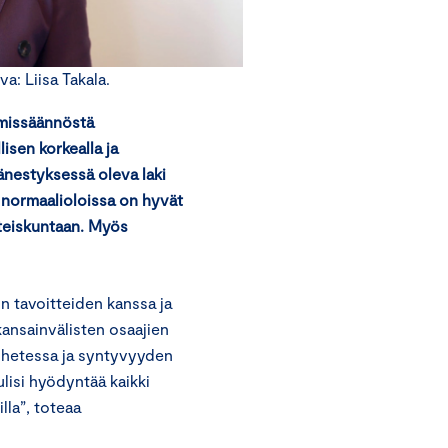
a: Liisa Takala.
missäännöstä
isen korkealla ja
nestyksessä oleva laki
 normaalioloissa on hyvät
hteiskuntaan. Myös
n tavoitteiden kanssa ja
kansainvälisten osaajien
anhetessa ja syntyvyyden
ulisi hyödyntää kaikki
la”, toteaa