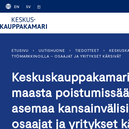
Skip
EN
SV
FI
to
content
ETUSIVU
›
UUTISHUONE
›
TIEDOTTEET
›
KESKUSKA
TYÖMARKKINOILLA – OSAAJAT JA YRITYKSET KÄRSIVÄT
Keskuskauppakamari
maasta poistumissä
asemaa kansainvälisi
osaajat ja yritykset 