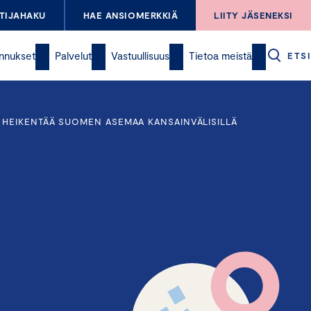
TIJAHAKU
HAE ANSIOMERKKIÄ
LIITY JÄSENEKSI
nnukset
Palvelut
Vastuullisuus
Tietoa meistä
ETSI
HEIKENTÄÄ SUOMEN ASEMAA KANSAINVÄLISILLÄ