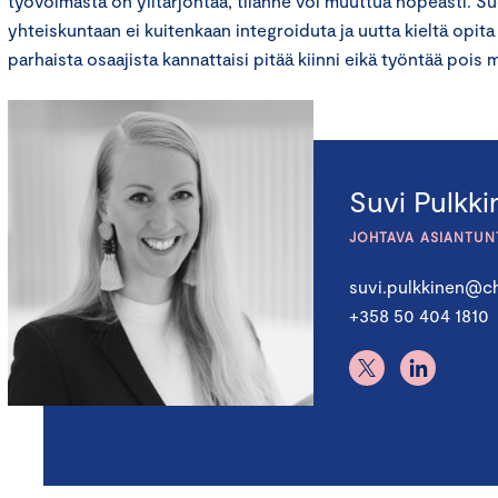
työvoimasta on ylitarjontaa, tilanne voi muuttua nopeasti. 
yhteiskuntaan ei kuitenkaan integroiduta ja uutta kieltä opita
parhaista osaajista kannattaisi pitää kiinni eikä työntää pois
Suvi Pulkk
JOHTAVA ASIANTUN
suvi.pulkkinen@ch
+358 50 404 1810