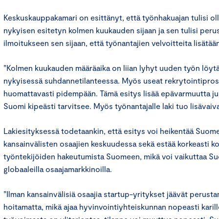
Keskuskauppakamari on esittänyt, että työnhakuajan tulisi ol
nykyisen esitetyn kolmen kuukauden sijaan ja sen tulisi per
ilmoitukseen sen sijaan, että työnantajien velvoitteita lisätää
”Kolmen kuukauden määräaika on liian lyhyt uuden työn löytä
nykyisessä suhdannetilanteessa. Myös useat rekrytointipros
huomattavasti pidempään. Tämä esitys lisää epävarmuutta juuri 
Suomi kipeästi tarvitsee. Myös työnantajalle laki tuo lisävaiv
Lakiesityksessä todetaankin, että esitys voi heikentää Suom
kansainvälisten osaajien keskuudessa sekä estää korkeasti k
työntekijöiden hakeutumista Suomeen, mikä voi vaikuttaa S
globaaleilla osaajamarkkinoilla.
”Ilman kansainvälisiä osaajia startup-yritykset jäävät perust
hoitamatta, mikä ajaa hyvinvointiyhteiskunnan nopeasti karille