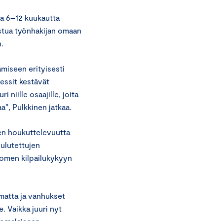
la 6–12 kuukautta
ustua työnhakijan omaan
n.
miseen erityisesti
essit kestävät
niille osaajille, joita
aa”, Pulkkinen jatkaa.
en houkuttelevuutta
oulutettujen
uomen kilpailukykyyn
amatta ja vanhukset
. Vaikka juuri nyt