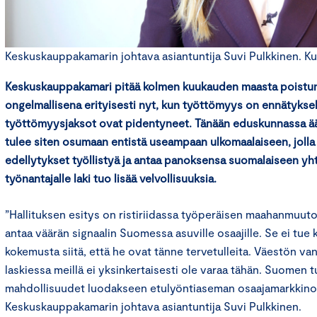
Keskuskauppakamarin johtava asiantuntija Suvi Pulkkinen. Kuv
Keskuskauppakamari pitää kolmen kuukauden maasta poistu
ongelmallisena erityisesti nyt, kun työttömyys on ennätyksell
työttömyysjaksot ovat pidentyneet. Tänään eduskunnassa ää
tulee siten osumaan entistä useampaan ulkomaalaiseen, jolla
edellytykset työllistyä ja antaa panoksensa suomalaiseen y
työnantajalle laki tuo lisää velvollisuuksia.
”Hallituksen esitys on ristiriidassa työperäisen maahanmuuto
antaa väärän signaalin Suomessa asuville osaajille. Se ei tue 
kokemusta siitä, että he ovat tänne tervetulleita. Väestön v
laskiessa meillä ei yksinkertaisesti ole varaa tähän. Suomen t
mahdollisuudet luodakseen etulyöntiaseman osaajamarkkinoil
Keskuskauppakamarin johtava asiantuntija Suvi Pulkkinen.