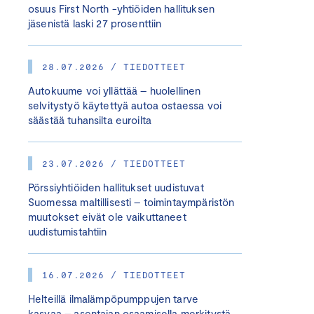
osuus First North -yhtiöiden hallituksen
jäsenistä laski 27 prosenttiin
28.07.2026 / TIEDOTTEET
Autokuume voi yllättää – huolellinen
selvitystyö käytettyä autoa ostaessa voi
säästää tuhansilta euroilta
23.07.2026 / TIEDOTTEET
Pörssiyhtiöiden hallitukset uudistuvat
Suomessa maltillisesti – toimintaympäristön
muutokset eivät ole vaikuttaneet
uudistumistahtiin
16.07.2026 / TIEDOTTEET
Helteillä ilmalämpöpumppujen tarve
kasvaa – asentajan osaamisella merkitystä