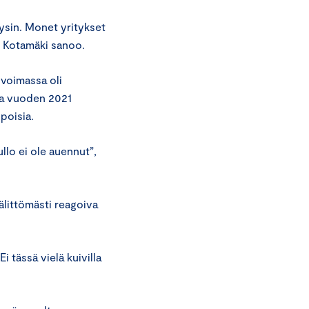
ysin. Monet yritykset
, Kotamäki sanoo.
 voimassa oli
kia vuoden 2021
lpoisia.
lo ei ole auennut”,
älittömästi reagoiva
 tässä vielä kuivilla