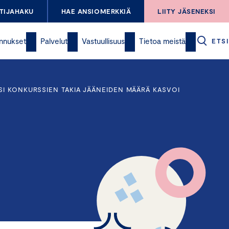
TIJAHAKU
HAE ANSIOMERKKIÄ
LIITY JÄSENEKSI
nnukset
Palvelut
Vastuullisuus
Tietoa meistä
ETSI
SI KONKURSSIEN TAKIA JÄÄNEIDEN MÄÄRÄ KASVOI
a