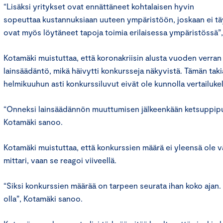
“Lisäksi yritykset ovat ennättäneet kohtalaisen hyvin
sopeuttaa kustannuksiaan uuteen ympäristöön, joskaan ei tä
ovat myös löytäneet tapoja toimia erilaisessa ympäristössä”
Kotamäki muistuttaa, että koronakriisin alusta vuoden verran
lainsäädäntö, mikä häivytti konkursseja näkyvistä. Tämän ta
helmikuuhun asti konkurssiluvut eivät ole kunnolla vertailuke
“Onneksi lainsäädännön muuttumisen jälkeenkään ketsuppipul
Kotamäki sanoo.
Kotamäki muistuttaa, että konkurssien määrä ei yleensä ole v
mittari, vaan se reagoi viiveellä.
“Siksi konkurssien määrää on tarpeen seurata ihan koko ajan. Ei
olla”, Kotamäki sanoo.