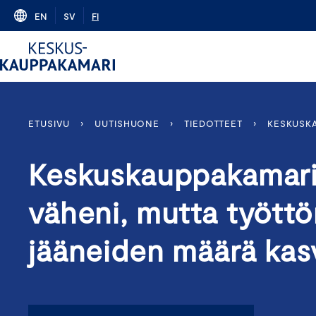
Skip
EN
SV
FI
to
content
ETUSIVU
›
UUTISHUONE
›
TIEDOTTEET
›
KESKUSKA
Keskuskauppakamari
väheni, mutta työttö
jääneiden määrä kas