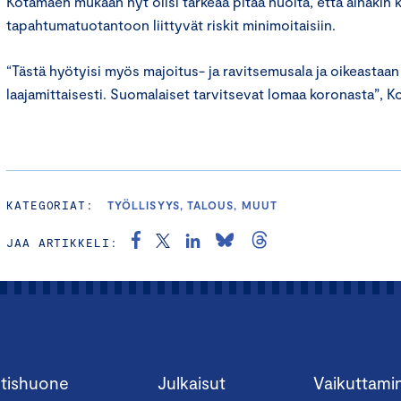
Kotamäen mukaan nyt olisi tärkeää pitää huolta, että ainakin 
tapahtumatuotantoon liittyvät riskit minimoitaisiin.
“Tästä hyötyisi myös majoitus- ja ravitsemusala ja oikeastaan
laajamittaisesti. Suomalaiset tarvitsevat lomaa koronasta”, 
KATEGORIAT:
TYÖLLISYYS, TALOUS, MUUT
JAA ARTIKKELI:
tishuone
Julkaisut
Vaikuttami