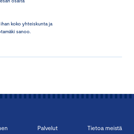
kesän osalta
 ihan koko yhteiskunta ja
Kotamäki sanoo.
nen
Palvelut
Tietoa meistä