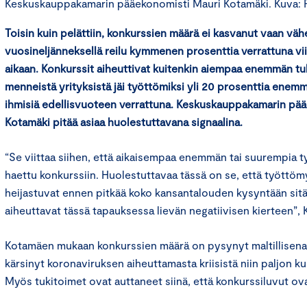
Keskuskauppakamarin pääekonomisti Mauri Kotamäki. Kuva:
Toisin kuin pelättiin, konkurssien määrä
ei kasvanut vaan
väh
vuosineljänneksellä reilu kymmenen prosenttia verrattuna v
aikaan.
Konkurssit aiheuttivat kuitenkin aiempaa enemmän tu
menneistä yrityksistä jäi
työttömiksi
yli 20 prosenttia enem
ihmisiä
edellisvuoteen verrattuna. Keskuskauppakamarin pä
Kotamäki pitää asiaa huolestuttavana signaalina.
“Se viittaa siihen, että aikaisempaa enemmän tai suurempia t
haettu konkurssiin. Huolestuttavaa tässä on se, että työttö
heijastuvat ennen pitkää koko kansantalouden kysyntään sitä a
aiheuttavat tässä tapauksessa lievän negatiivisen kierteen”,
Kotamäen mukaan konkurssien määrä on pysynyt maltillisena,
kärsinyt koronaviruksen aiheuttamasta kriisistä niin paljon kui
Myös tukitoimet ovat auttaneet siinä, että konkurssiluvut ova