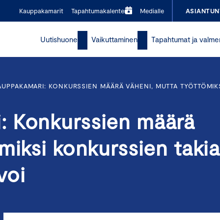
Kauppakamarit
Tapahtumakalenteri
Medialle
ASIANTUN
Uutishuone
Vaikuttaminen
Tapahtumat ja valme
UPPAKAMARI: KONKURSSIEN MÄÄRÄ VÄHENI, MUTTA TYÖTTÖMIK
: Konkurssien määrä
miksi konkurssien taki
voi