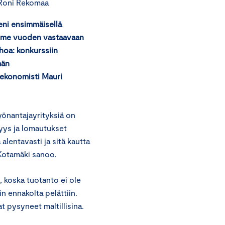
 Roni Rekomaa
eni ensimmäisellä
iime vuoden vastaavaan
hoa: konkurssiin
män
äekonomisti Mauri
yönantajayrityksiä on
myys ja lomautukset
lentavasti ja sitä kautta
 Kotamäki sanoo.
 koska tuotanto ei ole
n ennakolta pelättiin.
t pysyneet maltillisina.