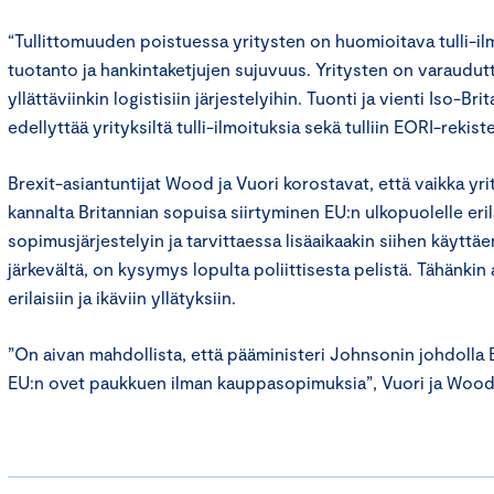
“Tullittomuuden poistuessa yritysten on huomioitava tulli-ilmo
tuotanto ja hankintaketjujen sujuvuus. Yritysten on varaudut
yllättäviinkin logistisiin järjestelyihin. Tuonti ja vienti Iso-Br
edellyttää yrityksiltä tulli-ilmoituksia sekä tulliin EORI-reki
Brexit-asiantuntijat Wood ja Vuori korostavat, että vaikka yri
kannalta Britannian sopuisa siirtyminen EU:n ulkopuolelle eri
sopimusjärjestelyin ja tarvittaessa lisäaikaakin siihen käyttäe
järkevältä, on kysymys lopulta poliittisesta pelistä. Tähänkin 
erilaisiin ja ikäviin yllätyksiin.
”On aivan mahdollista, että pääministeri Johnsonin johdolla B
EU:n ovet paukkuen ilman kauppasopimuksia”, Vuori ja Wood