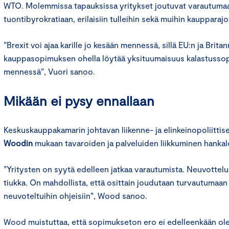
WTO. Molemmissa tapauksissa yritykset joutuvat varautumaa
tuontibyrokratiaan, erilaisiin tulleihin sekä muihin kaupparajo
”Brexit voi ajaa karille jo kesään mennessä, sillä EU:n ja Britan
kauppasopimuksen ohella löytää yksituumaisuus kalastuss
mennessä”, Vuori sanoo.
Mikään ei pysy ennallaan
Keskuskauppakamarin johtavan liikenne- ja elinkeinopoliittis
Woodin
mukaan tavaroiden ja palveluiden liikkuminen hankalo
”Yritysten on syytä edelleen jatkaa varautumista. Neuvottelua
tiukka. On mahdollista, että osittain joudutaan turvautumaan
neuvoteltuihin ohjeisiin”, Wood sanoo.
Wood muistuttaa, että sopimukseton ero ei edelleenkään ole