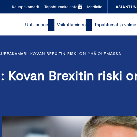
Kauppakamarit
Tapahtumakalenteri
Medialle
ASIANTUN
Uutishuone
Vaikuttaminen
Tapahtumat ja valme
UPPAKAMARI: KOVAN BREXITIN RISKI ON YHÄ OLEMASSA
Kovan Brexitin riski o