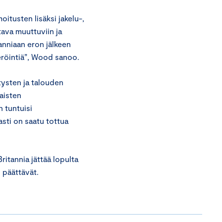
itusten lisäksi jakelu-,
tava muuttuviin ja
itanniaan eron jälkeen
steröintiä”, Wood sanoo.
tysten ja talouden
laisten
n tuntuisi
asti on saatu tottua
ritannia jättää lopulta
 päättävät.