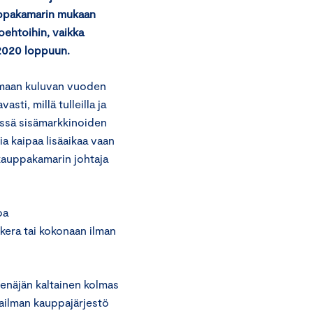
uppakamarin mukaan
oehtoihin, vaikka
 2020 loppuun.
pimaan kuluvan vuoden
sti, millä tulleilla ja
dessä sisämarkkinoiden
ia kaipaa lisäaikaa vaan
skauppakamarin johtaja
oa
era tai kokonaan ilman
Venäjän kaltainen kolmas
aailman kauppajärjestö