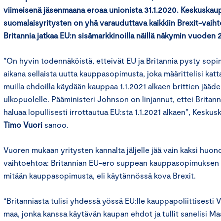
viimeisenä jäsenmaana eroaa unionista 31.1.2020. Keskuska
suomalaisyritysten on yhä varauduttava kaikkiin Brexit-vaiht
Britannia jatkaa EU:n sisämarkkinoilla näillä näkymin vuoden
”On hyvin todennäköistä, etteivät EU ja Britannia pysty so
aikana sellaista uutta kauppasopimusta, joka määrittelisi kattava
muilla ehdoilla käydään kauppaa 1.1.2021 alkaen brittien jää
ulkopuolelle. Pääministeri Johnson on linjannut, ettei Britann
haluaa lopullisesti irrottautua EU:sta 1.1.2021 alkaen”, Kesku
Timo Vuori
sanoo.
Vuoren mukaan yritysten kannalta jäljelle jää vain kaksi huon
vaihtoehtoa: Britannian EU-ero suppean kauppasopimuksen k
mitään kauppasopimusta, eli käytännössä kova Brexit.
“Britanniasta tulisi yhdessä yössä EU:lle kauppapoliittisesti 
maa, jonka kanssa käytävän kaupan ehdot ja tullit sanelisi M