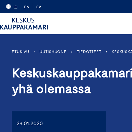
Skip
FI
EN
SV
to
content
ETUSIVU
›
UUTISHUONE
›
TIEDOTTEET
›
KESKUSKA
Keskuskauppakamari: 
yhä olemassa
29.01.2020