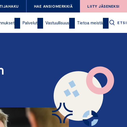
TIJAHAKU
HAE ANSIOMERKKIÄ
LIITY JÄSENEKSI
nnukset
Palvelut
Vastuullisuus
Tietoa meistä
ETSI
n