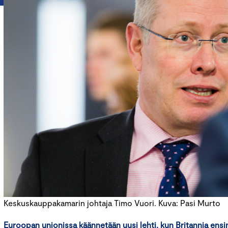
Keskuskauppakamarin johtaja Timo Vuori. Kuva: Pasi Murto
Euroopan unionissa käännetään uusi lehti, kun Britannia ensi