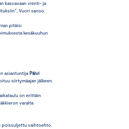
n kasvavaan vienti- ja
ituksiin”, Vuori sanoo.
nian pitäisi
opimuksesta kesäkuuhun
en asiantuntija
Päivi
ituu siirtymäajan jälkeen.
ikataulu on erittäin
 äkkieron varalta
 poissuljettu vaihtoehto.