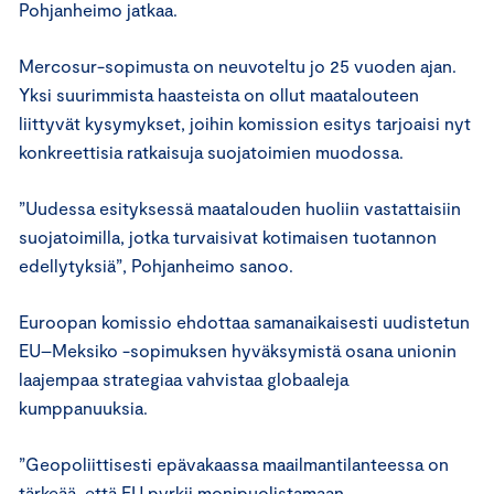
Pohjanheimo jatkaa.
Mercosur-sopimusta on neuvoteltu jo 25 vuoden ajan.
Yksi suurimmista haasteista on ollut maatalouteen
liittyvät kysymykset, joihin komission esitys tarjoaisi nyt
konkreettisia ratkaisuja suojatoimien muodossa.
”Uudessa esityksessä maatalouden huoliin vastattaisiin
suojatoimilla, jotka turvaisivat kotimaisen tuotannon
edellytyksiä”, Pohjanheimo sanoo.
Euroopan komissio ehdottaa samanaikaisesti uudistetun
EU–Meksiko -sopimuksen hyväksymistä osana unionin
laajempaa strategiaa vahvistaa globaaleja
kumppanuuksia.
”Geopoliittisesti epävakaassa maailmantilanteessa on
tärkeää, että EU pyrkii monipuolistamaan