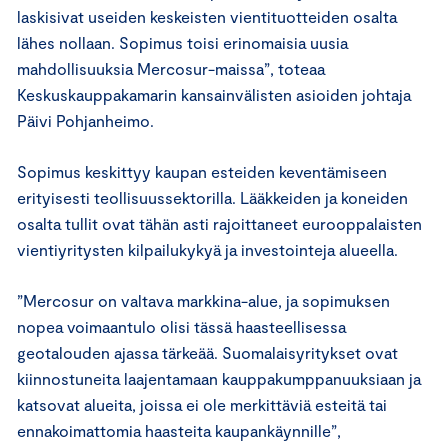
laskisivat useiden keskeisten vientituotteiden osalta
lähes nollaan. Sopimus toisi erinomaisia uusia
mahdollisuuksia Mercosur-maissa”, toteaa
Keskuskauppakamarin kansainvälisten asioiden johtaja
Päivi Pohjanheimo.
Sopimus keskittyy kaupan esteiden keventämiseen
erityisesti teollisuussektorilla. Lääkkeiden ja koneiden
osalta tullit ovat tähän asti rajoittaneet eurooppalaisten
vientiyritysten kilpailukykyä ja investointeja alueella.
”Mercosur on valtava markkina-alue, ja sopimuksen
nopea voimaantulo olisi tässä haasteellisessa
geotalouden ajassa tärkeää. Suomalaisyritykset ovat
kiinnostuneita laajentamaan kauppakumppanuuksiaan ja
katsovat alueita, joissa ei ole merkittäviä esteitä tai
ennakoimattomia haasteita kaupankäynnille”,