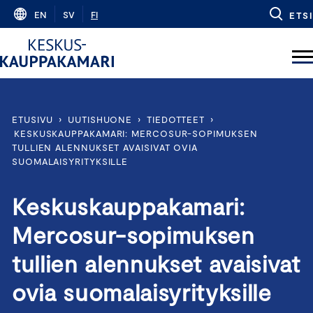
Skip
EN
SV
FI
ETSI
to
content
ETUSIVU
›
UUTISHUONE
›
TIEDOTTEET
›
KESKUSKAUPPAKAMARI: MERCOSUR-SOPIMUKSEN
TULLIEN ALENNUKSET AVAISIVAT OVIA
SUOMALAISYRITYKSILLE
Keskuskauppakamari:
Mercosur-sopimuksen
tullien alennukset avaisivat
ovia suomalaisyrityksille