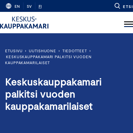
Skip
EN
SV
FI
ETSI
to
content
ETUSIVU
›
UUTISHUONE
›
TIEDOTTEET
›
KESKUSKAUPPAKAMARI PALKITSI VUODEN
KAUPPAKAMARILAISET
Keskuskauppakamari
palkitsi vuoden
kauppakamarilaiset