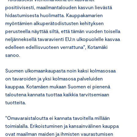
positiivisesti, maailmantalouden kasvun lievästä
hidastumisesta huolimatta. Kauppakamarien
myöntämien alkuperätodistusten kehityksen
perusteella näyttää siltä, että tämän vuoden toisella
neljänneksellä tavaravienti EU:n ulkopuolelle kasvaa
edelleen edellisvuoteen verrattuna”, Kotamäki
sanoo.
Suomen ulkomaankaupasta noin kaksi kolmasosaa
on tavaroiden ja yksi kolmasosa palveluiden
kauppaa. Kotamäen mukaan Suomen ei pienenä
taloutena kannata tuottaa kaikkia tarvitsemiaan
tuotteita.
”Omavaraistaloutta ei kannata tavoitella millään
toimialalla. Erikoistuminen ja kansainvälinen kauppa
ovat maailman maiden ja ihmisten vaurastumisen