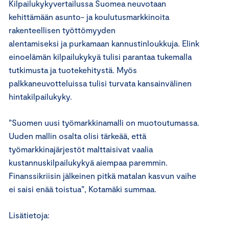
Kilpailukykyvertailussa Suomea neuvotaan
kehittämään asunto- ja koulutusmarkkinoita
rakenteellisen työttömyyden
alentamiseksi ja purkamaan kannustinloukkuja. Elink
einoelämän kilpailukykyä tulisi parantaa tukemalla
tutkimusta ja tuotekehitystä. Myös
palkkaneuvotteluissa tulisi turvata kansainvälinen
hintakilpailukyky.
”Suomen uusi työmarkkinamalli on muotoutumassa.
Uuden mallin osalta olisi tärkeää, että
työmarkkinajärjestöt malttaisivat vaalia
kustannuskilpailukykyä aiempaa paremmin.
Finanssikriisin jälkeinen pitkä matalan kasvun vaihe
ei saisi enää toistua”, Kotamäki summaa.
Lisätietoja: