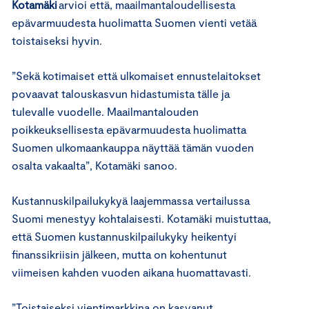
Kotamäki
arvioi
että
,
maailmantaloudellisesta
epävarmuudesta huolimatta
Suomen vienti vetää
toistaiseksi
hyvin
.
”Sekä kotimaiset että ulkomaiset ennustelaitokset
povaavat talouskasvun hidastumista tälle ja
tulevalle vuodelle. Maailmantalouden
poikkeuksellisesta epävarmuudesta huolimatta
Suomen ulkomaankauppa näyttää tämän vuoden
osalta vakaalta”, Kotamäki sanoo.
Kustannuskilpailukykyä laajemmassa vertailussa
Suomi menestyy kohtalaisesti. Kotamäki muistuttaa,
että Suomen kustannuskilpailukyky heikentyi
finanssikriisin jälkeen, mutta on kohentunut
viimeisen kahden vuoden aikana huomattavasti.
”Toistaiseksi vientimarkkina on kasvanut