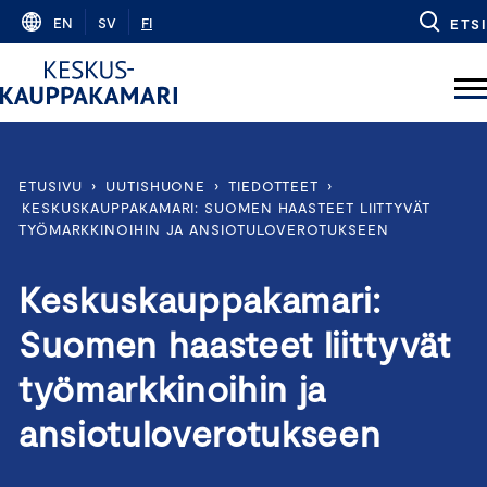
Skip
EN
SV
FI
ETSI
to
content
ETUSIVU
›
UUTISHUONE
›
TIEDOTTEET
›
KESKUSKAUPPAKAMARI: SUOMEN HAASTEET LIITTYVÄT
TYÖMARKKINOIHIN JA ANSIOTULOVEROTUKSEEN
Keskuskauppakamari:
Suomen haasteet liittyvät
työmarkkinoihin ja
ansiotuloverotukseen