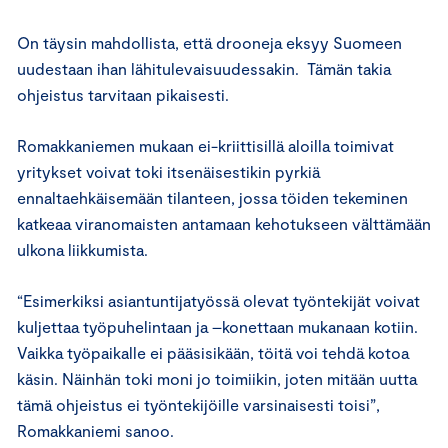
On täysin mahdollista, että drooneja eksyy Suomeen
uudestaan ihan lähitulevaisuudessakin. Tämän takia
ohjeistus tarvitaan pikaisesti.
Romakkaniemen mukaan ei-kriittisillä aloilla toimivat
yritykset voivat toki itsenäisestikin pyrkiä
ennaltaehkäisemään tilanteen, jossa töiden tekeminen
katkeaa viranomaisten antamaan kehotukseen välttämään
ulkona liikkumista.
“Esimerkiksi asiantuntijatyössä olevat työntekijät voivat
kuljettaa työpuhelintaan ja –konettaan mukanaan kotiin.
Vaikka työpaikalle ei pääsisikään, töitä voi tehdä kotoa
käsin. Näinhän toki moni jo toimiikin, joten mitään uutta
tämä ohjeistus ei työntekijöille varsinaisesti toisi”,
Romakkaniemi sanoo.