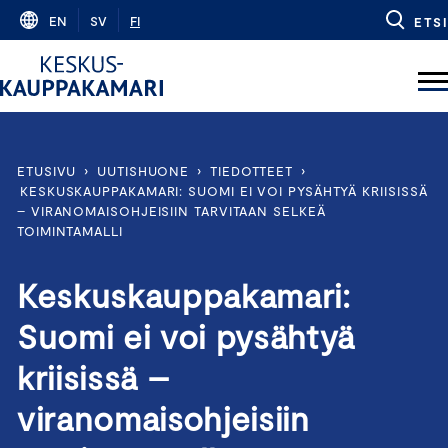
Skip
EN
SV
FI
ETSI
to
content
ETUSIVU
›
UUTISHUONE
›
TIEDOTTEET
›
KESKUSKAUPPAKAMARI: SUOMI EI VOI PYSÄHTYÄ KRIISISSÄ
– VIRANOMAISOHJEISIIN TARVITAAN SELKEÄ
TOIMINTAMALLI
Keskuskauppakamari:
Suomi ei voi pysähtyä
kriisissä –
viranomaisohjeisiin