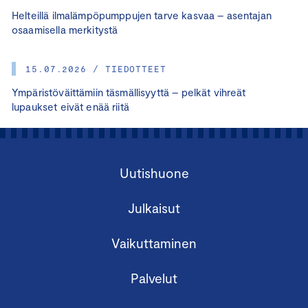
Helteillä ilmalämpöpumppujen tarve kasvaa – asentajan
osaamisella merkitystä
15.07.2026 / TIEDOTTEET
Ympäristöväittämiin täsmällisyyttä – pelkät vihreät
lupaukset eivät enää riitä
Uutishuone
Julkaisut
Vaikuttaminen
Palvelut