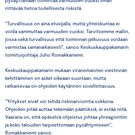
pysäyttämään toimintaa varmuuden vuoksi ilman
riittävää tietoa todellisesta riskistä.
”Turvallisuus on aina etusijalla, mutta yhteiskuntaa ei
voida sammuttaa varmuuden vuoksi. Tarvitsemme mallin,
jossa sekä turvallisuus että toiminnan jatkuvuus voidaan
varmistaa samanaikaisesti”, sanoo Keskuskauppakamarin
toimitusjohtaja Juho Romakkaniemi.
Keskuskauppakamarin mukaan viranomaisten viestinnän
kehittäminen on askel oikeaan suuntaan, mutta
ratkaisevaa on ohjeiden käytännön sovellettavuus.
”Yritykset eivät voi tehdä riskinarviointia sokkona.
Ohjeiden pitää auttaa tekemään päätöksiä, ei estää niitä.
Vaarana on, että epäselvä ohjeistus johtaa ylireagointiin
ja koko talouden tarpeettomaan pysähtymiseen”,
Romakkaniemi sanoo.