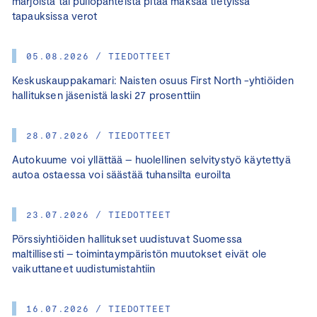
marjoista tai pullopanteista pitää maksaa tietyissä
tapauksissa verot
05.08.2026 / TIEDOTTEET
Keskuskauppakamari: Naisten osuus First North -yhtiöiden
hallituksen jäsenistä laski 27 prosenttiin
28.07.2026 / TIEDOTTEET
Autokuume voi yllättää – huolellinen selvitystyö käytettyä
autoa ostaessa voi säästää tuhansilta euroilta
23.07.2026 / TIEDOTTEET
Pörssiyhtiöiden hallitukset uudistuvat Suomessa
maltillisesti – toimintaympäristön muutokset eivät ole
vaikuttaneet uudistumistahtiin
16.07.2026 / TIEDOTTEET