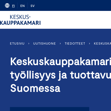
Skip
FI
EN
SV
to
content
ETUSIVU
›
UUTISHUONE
›
TIEDOTTEET
›
KESKUSKA
Keskuskauppakamari:
työllisyys ja tuotta
Suomessa