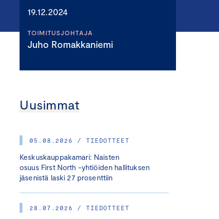
19.12.2024
TOIMITUSJOHTAJA
Juho Romakkaniemi
Uusimmat
05.08.2026 / TIEDOTTEET
Keskuskauppakamari: Naisten
osuus First North -yhtiöiden hallituksen
jäsenistä laski 27 prosenttiin
28.07.2026 / TIEDOTTEET