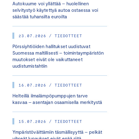
Autokuume voi yllättää – huolellinen
selvitystyö käytettyä autoa ostaessa voi
säästää tuhansilta euroilta
23.07.2026 / TIEDOTTEET
Pörssiyhtiöiden hallitukset uudistuvat
Suomessa maltillisesti – toimintaympäristön
muutokset eivät ole vaikuttaneet
uudistumistahtiin
16.07.2026 / TIEDOTTEET
Helteillä ilmalämpöpumppujen tarve
kasvaa – asentajan osaamisella merkitystä
15.07.2026 / TIEDOTTEET
Ympäristöväittämiin täsmällisyyttä – pelkät
vihreät lupaukset eivät enää riitä