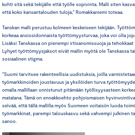
kohti sitä sekä tekijälle että työlle sopivinta. Malli siten kas
että koko kansantalouden tuloja,” Romakkaniemi toteaa.
Tanskan malli perustuu kolmeen keskeiseen tekijään. Tyött
korkeaa ansiosidonnaista työttömyysturvaa, joka voi olla jop
Lisäksi Tanskassa on pienempi irtisanomissuoja ja tehokkaat 
Lyhyet työttömyysjaksot eivät mallin myötä ole Tanskassa ta
sosiaalinen stigma.
”Suomi tarvitsee rakenteellisia uudistuksia, joilla varmisteta
työmarkkinoiden joustavuus ja yksilöiden turva työttömyyde
omalla mallillaan onnistunut pitämään työllisyysasteen kork
matalana. Tämä on ennakkoehto pohjoismaisen hyvinvointival
selvää, että tällä mallilla myös Suomeen voitaisiin luoda toimi
työmarkkinat, parempi talouskasvu sekä vahvempi julkinen t
sanoo.