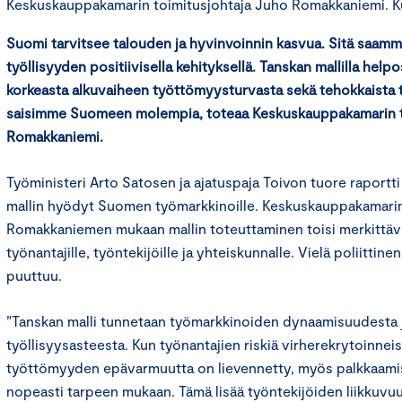
Keskuskauppakamarin toimitusjohtaja Juho Romakkaniemi. K
Suomi tarvitsee talouden ja hyvinvoinnin kasvua. Sitä saamm
työllisyyden positiivisella kehityksellä. Tanskan mallilla help
korkeasta alkuvaiheen työttömyysturvasta sekä tehokkaista t
saisimme Suomeen molempia, toteaa Keskuskauppakamarin t
Romakkaniemi.
Työministeri Arto Satosen ja ajatuspaja Toivon tuore raportti
mallin hyödyt Suomen työmarkkinoille. Keskuskauppakamarin
Romakkaniemen mukaan mallin toteuttaminen toisi merkittäviä 
työnantajille, työntekijöille ja yhteiskunnalle. Vielä poliittine
puuttuu.
”Tanskan malli tunnetaan työmarkkinoiden dynaamisuudesta 
työllisyysasteesta. Kun työnantajien riskiä virherekrytoinnei
työttömyyden epävarmuutta on lievennetty, myös palkkaam
nopeasti tarpeen mukaan. Tämä lisää työntekijöiden liikkuvuut