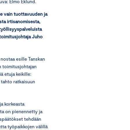
uva: Elmo Eklund.
e vain tuottavuuden ja
osta irtisanomisesta,
yöllisyyspalveluista
oimitusjohtaja Juho
 nostaa esille Tanskan
 toimitusjohtajan
etuja keikille:
n tahto ratkaisuun
ja korkeasta
sta on pienennetty ja
ispäätökset tehdään
ta työpaikkojen välillä