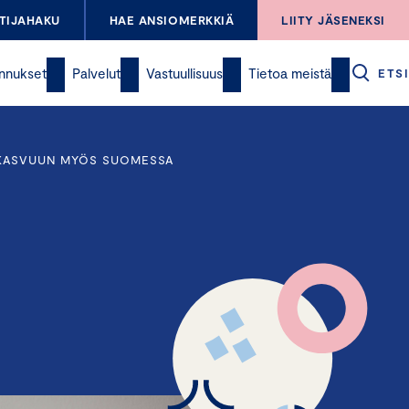
TIJAHAKU
HAE ANSIOMERKKIÄ
LIITY JÄSENEKSI
nnukset
Palvelut
Vastuullisuus
Tietoa meistä
ETSI
S KASVUUN MYÖS SUOMESSA