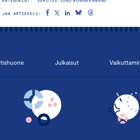
KATEGORIAT:
VEROTUS, JUHO ROMAKKANIEMI
JAA ARTIKKELI:
tishuone
Julkaisut
Vaikuttami