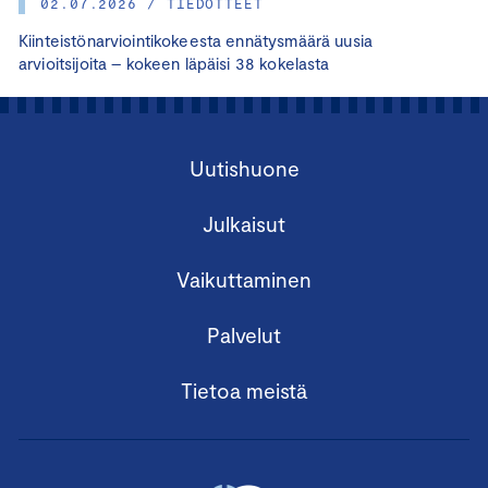
02.07.2026 / TIEDOTTEET
Kiinteistönarviointikokeesta ennätysmäärä uusia
arvioitsijoita – kokeen läpäisi 38 kokelasta
Uutishuone
Julkaisut
Vaikuttaminen
Palvelut
Tietoa meistä