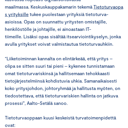
maailmassa. Keskuskauppakamarin tekemä
Tietoturvaopa
s yrityksille
tukee puolestaan yrityksiä tietoturva-
asioissa. Opas on suunnattu yritysten omistajille,
henkilöstölle ja johtajille, ei ainoastaan IT-
tiimeille. Lisäksi opas sisältää itsearviointikyselyn, jonka
avulla yritykset voivat valmistautua tietoturvauhkiin.
“Liiketoiminnan kannalta on elintärkeää, että yritys –
olipa se sitten suuri tai pieni – kykenee tunnistamaan
omat tietoturvariskinsä ja hallitsemaan tehokkaasti
tietojärjestelmiinsä kohdistuvia uhkia. Samanaikaisesti
koko yritysjohdon, johtoryhmää ja hallitusta myöten, on
tiedostettava, että tietoturvariskien hallinta on jatkuva
prosessi”, Aalto-Setälä sanoo.
Tietoturvaoppaan kuusi keskeistä turvatoimenpidettä
ovat: