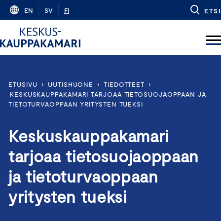
Skip
EN
SV
FI
ETSI
to
content
ETUSIVU
›
UUTISHUONE
›
TIEDOTTEET
›
KESKUSKAUPPAKAMARI TARJOAA TIETOSUOJAOPPAAN JA
TIETOTURVAOPPAAN YRITYSTEN TUEKSI
Keskuskauppakamari
tarjoaa tietosuojaoppaan
ja tietoturvaoppaan
yritysten tueksi