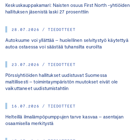
Keskuskauppakamari: Naisten osuus First North -yhtiöiden
hallituksen jäsenistä laski 27 prosenttiin
28.07.2026 / TIEDOTTEET
Autokuume voi yllättää – huolellinen selvitystyö käytettyä
autoa ostaessa voi säästää tuhansilta euroilta
23.07.2026 / TIEDOTTEET
Pörssiyhtiöiden hallitukset uudistuvat Suomessa
maltillisesti – toimintaympäristön muutokset eivät ole
vaikuttaneet uudistumistahtiin
16.07.2026 / TIEDOTTEET
Helteillä ilmalämpöpumppujen tarve kasvaa – asentajan
osaamisella merkitystä