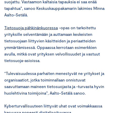
suojattu. Vastaamon kaltaisia tapauksia ei saa enää
tapahtua”, sanoo Keskuskauppakamarin lakimies Minna
Aalto-Setälä.
Tietosuoja pähkinänkuoressa
-opas on tarkoitettu
yrityksille selventämään ja auttamaan keskeisten
tietosuojaan liittyvien käsitteiden ja periaatteiden
ymmärtämisessä. Oppaassa kerrotaan esimerkkien
avulla, mitkä ovat yrityksen velvollisuudet ja vastuut
tietosuoja-asioissa.
“Tulevaisuudessa parhaiten menestyvät ne yritykset ja
organisaatiot, jotka toiminnallaan onnistuvat
saavuttamaan maineen tietosuojasta ja -turvasta hyvin
huolehtivina toimijoina”, Aalto-Setälä sanoo.
Kyberturvallisuuteen liittyvät uhat ovat voimakkaassa
kasvussa nopeasti digitalisoituvassa