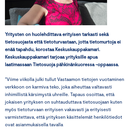
Yritysten on huolehdittava erityisen tarkasti sekä
tietosuojasta että tietoturvastaan, jotta tietomurtoja ei
enää tapahdu, korostaa Keskuskauppakamari.
Keskuskauppakamari tarjoaa yrityksille apua
laatimassaan Tietosuoja pähkinänkuoressa -oppaassa.
”Viime viikolla julki tullut Vastaamon tietojen vuotaminen
verkkoon on karmiva teko, joka aiheuttaa valtavasti
inhimillistä kärsimystä uhreille. Tapaus osoittaa, että
jokaisen yrityksen on suhtauduttava tietosuojaan kuten
myös tietoturvaan erityisen vakavasti ja erityisesti
varmistettava, että yrityksen käsittelemät henkilötiedot
ovat asianmukaisella tavalla