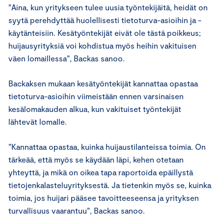
”Aina, kun yritykseen tulee uusia työntekijäitä, heidät on
syytä perehdyttää huolellisesti tietoturva-asioihin ja -
käytänteisiin. Kesätyöntekijät eivät ole tästä poikkeus;
huijausyrityksiä voi kohdistua myös heihin vakituisen
väen lomaillessa”, Backas sanoo.
Backaksen mukaan kesätyöntekijät kannattaa opastaa
tietoturva-asioihin viimeistään ennen varsinaisen
kesälomakauden alkua, kun vakituiset työntekijät
lähtevät lomalle.
”Kannattaa opastaa, kuinka huijaustilanteissa toimia. On
tärkeää, että myös se käydään läpi, kehen otetaan
yhteyttä, ja mikä on oikea tapa raportoida epäillystä
tietojenkalasteluyrityksestä. Ja tietenkin myös se, kuinka
toimia, jos huijari pääsee tavoitteeseensa ja yrityksen
turvallisuus vaarantuu”, Backas sanoo.