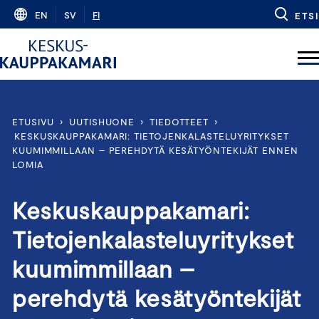
Skip
EN
SV
FI
ETSI
to
content
ETUSIVU
›
UUTISHUONE
›
TIEDOTTEET
›
KESKUSKAUPPAKAMARI: TIETOJENKALASTELUYRITYKSET
KUUMIMMILLAAN – PEREHDYTÄ KESÄTYÖNTEKIJÄT ENNEN
LOMIA
Keskuskauppakamari:
Tietojenkalasteluyritykset
kuumimmillaan –
perehdytä kesätyöntekijät