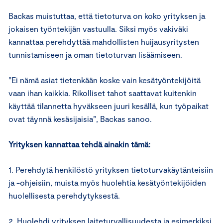
Backas muistuttaa, että tietoturva on koko yrityksen ja
jokaisen työntekijän vastuulla. Siksi myös vakiväki
kannattaa perehdyttää mahdollisten huijausyritysten
tunnistamiseen ja oman tietoturvan lisäämiseen.
”Ei nämä asiat tietenkään koske vain kesätyöntekijöitä
vaan ihan kaikkia. Rikolliset tahot saattavat kuitenkin
käyttää tilannetta hyväkseen juuri kesällä, kun työpaikat
ovat täynnä kesäsijaisia”, Backas sanoo.
Yrityksen kannattaa tehdä ainakin tämä:
1. Perehdytä henkilöstö yrityksen tietoturvakäytänteisiin
ja -ohjeisiin, muista myös huolehtia kesätyöntekijöiden
huolellisesta perehdytyksestä.
2. Huolehdi yrityksen laiteturvallisuudesta ja esimerkiksi