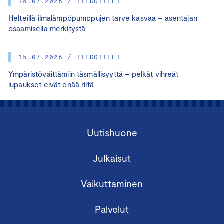
16.07.2026 / TIEDOTTEET
Helteillä ilmalämpöpumppujen tarve kasvaa – asentajan
osaamisella merkitystä
15.07.2026 / TIEDOTTEET
Ympäristöväittämiin täsmällisyyttä – pelkät vihreät
lupaukset eivät enää riitä
Uutishuone
Julkaisut
Vaikuttaminen
Palvelut