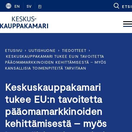
Skip
EN
SV
FI
ETSI
to
content
ETUSIVU
›
UUTISHUONE
›
TIEDOTTEET
›
KESKUSKAUPPAKAMARI TUKEE EU:N TAVOITETTA
PÄÄOMAMARKKINOIDEN KEHITTÄMISESTÄ – MYÖS
KANSALLISIA TOIMENPITEITÄ TARVITAAN
Keskuskauppakamari
tukee EU:n tavoitetta
pääomamarkkinoiden
kehittämisestä – myös