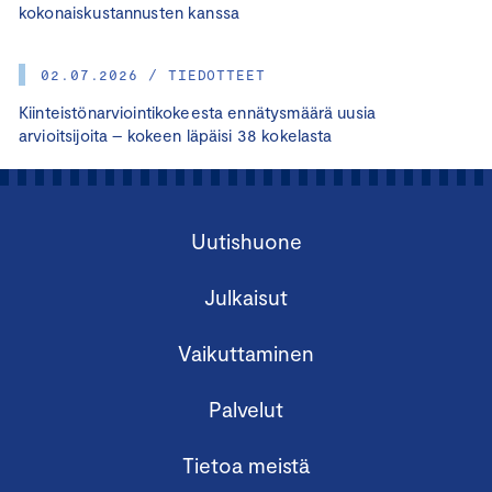
kokonaiskustannusten kanssa
02.07.2026 / TIEDOTTEET
Kiinteistönarviointikokeesta ennätysmäärä uusia
arvioitsijoita – kokeen läpäisi 38 kokelasta
Uutishuone
Julkaisut
Vaikuttaminen
Palvelut
Tietoa meistä