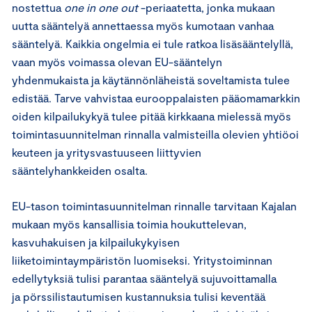
nostettua
one
in
one
out
-periaatetta, jonka mukaan
uutta sääntelyä annettaessa myös kumotaan vanhaa
sääntelyä. Kaikkia ongelmia ei tule ratkoa lisäsääntelyllä,
vaan myös voimassa olevan EU-sääntelyn
yhdenmukaista ja käytännönläheistä soveltamista tulee
edistää. Tarve vahvistaa eurooppalaisten pääomamarkkin
oiden kilpailukykyä tulee pitää kirkkaana mielessä myös
toimintasuunnitelman rinnalla valmisteilla olevien yhtiöoi
keuteen ja yritysvastuuseen liittyvien
sääntelyhankkeiden osalta.
EU-tason toimintasuunnitelman rinnalle tarvitaan Kajalan
mukaan myös kansallisia toimia houkuttelevan,
kasvuhakuisen ja kilpailukykyisen
liiketoimintaympäristön luomiseksi. Yritystoiminnan
edellytyksiä tulisi parantaa sääntelyä sujuvoittamalla
ja pörssilistautumisen kustannuksia tulisi keventää