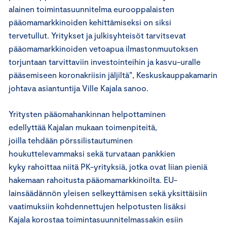
alainen toimintasuunnitelma eurooppalaisten
pääomamarkkinoiden kehittämiseksi on siksi
tervetullut. Yritykset ja julkisyhteisöt tarvitsevat
pääomamarkkinoiden vetoapua ilmastonmuutoksen
torjuntaan tarvittaviin investointeihin ja kasvu-uralle
pääsemiseen koronakriisin jäljiltä”, Keskuskauppakamarin
johtava asiantuntija Ville Kajala sanoo.
Yritysten pääomahankinnan helpottaminen
edellyttää Kajalan mukaan toimenpiteitä,
joilla tehdään pörssilistautuminen
houkuttelevammaksi sekä turvataan pankkien
kyky rahoittaa niitä PK-yrityksiä, jotka ovat liian pieniä
hakemaan rahoitusta pääomamarkkinoilta. EU-
lainsäädännön yleisen selkeyttämisen sekä yksittäisiin
vaatimuksiin kohdennettujen helpotusten lisäksi
Kajala korostaa toimintasuunnitelmassakin esiin