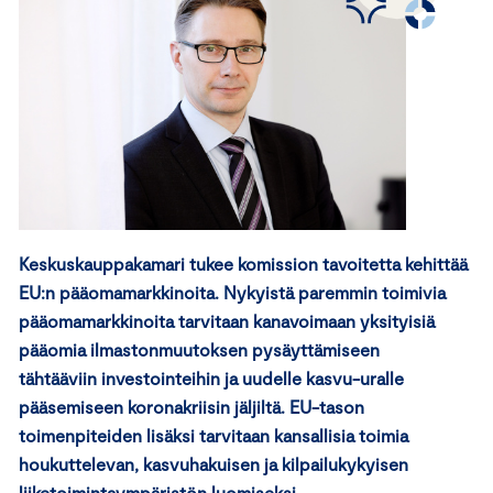
Keskuskauppakamari tukee komission
tavoitetta kehittää
EU:n
pääomamarkkin
oita
. Nykyistä paremmin toimivia
pääomamarkkinoita tarvitaan
kanavoimaan yksityisiä
pääomia
i
lmastonmuutoksen pysäyttämiseen
tähtääv
iin
investoin
teihin ja
uudelle kasvu-uralle
pääsemi
seen
koronakriisin jäljiltä.
EU-tason
toimenpiteiden lisäksi tarvitaan kansallisia
toimia
houkuttelevan, kasvuhakuisen ja kilpailukykyisen
liiketoimintaympäristön luomiseksi
.