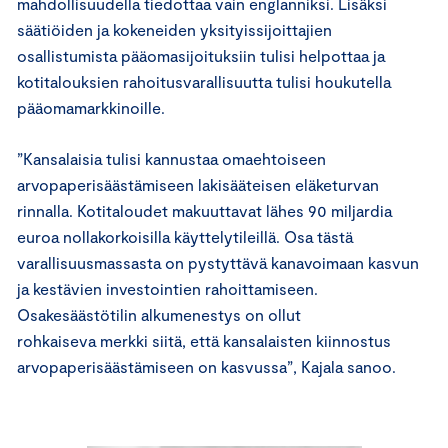
mahdollisuudella tiedottaa vain englanniksi. Lisäksi
säätiöiden ja kokeneiden yksityissijoittajien
osallistumista pääomasijoituksiin tulisi helpottaa ja
kotitalouksien rahoitusvarallisuutta tulisi houkutella
pääomamarkkinoille.
”Kansalaisia tulisi kannustaa omaehtoiseen
arvopaperisäästämiseen lakisääteisen eläketurvan
rinnalla. Kotitaloudet makuuttavat lähes 90 miljardia
euroa nollakorkoisilla käyttelytileillä. Osa tästä
varallisuusmassasta on pystyttävä kanavoimaan kasvun
ja kestävien investointien rahoittamiseen.
Osakesäästötilin alkumenestys on ollut
rohkaiseva merkki siitä, että kansalaisten kiinnostus
arvopaperisäästämiseen on kasvussa”, Kajala sanoo.