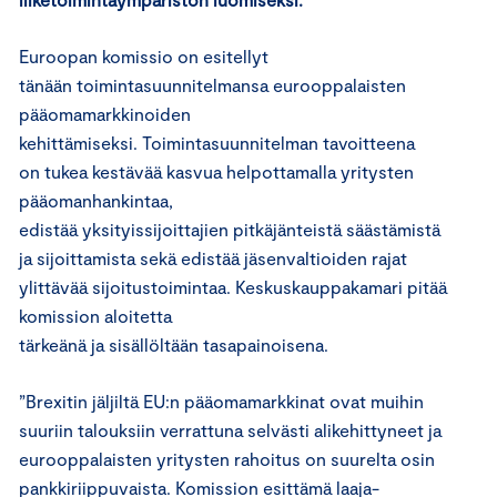
Euroopan komissio on esitellyt
tänään toimintasuunnitelmansa eurooppalaisten
pääomamarkkinoiden
kehittämiseksi. Toimintasuunnitelman tavoitteena
on tukea kestävää kasvua helpottamalla yritysten
pääomanhankintaa,
edistää yksityissijoittajien pitkäjänteistä säästämistä
ja sijoittamista sekä edistää jäsenvaltioiden rajat
ylittävää sijoitustoimintaa. Keskuskauppakamari pitää
komission aloitetta
tärkeänä ja sisällöltään tasapainoisena.
”Brexitin jäljiltä EU:n pääomamarkkinat ovat muihin
suuriin talouksiin verrattuna selvästi alikehittyneet ja
eurooppalaisten yritysten rahoitus on suurelta osin
pankkiriippuvaista. Komission esittämä laaja-