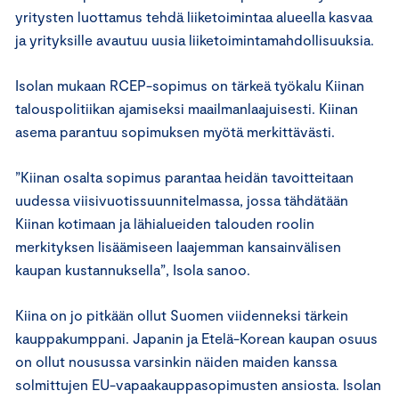
yritysten luottamus tehdä liiketoimintaa alueella kasvaa
ja yrityksille avautuu uusia liiketoimintamahdollisuuksia.
Isolan mukaan RCEP-sopimus on tärkeä työkalu Kiinan
talouspolitiikan ajamiseksi maailmanlaajuisesti. Kiinan
asema parantuu sopimuksen myötä merkittävästi.
”Kiinan osalta sopimus parantaa heidän tavoitteitaan
uudessa viisivuotissuunnitelmassa, jossa tähdätään
Kiinan kotimaan ja lähialueiden talouden roolin
merkityksen lisäämiseen laajemman kansainvälisen
kaupan kustannuksella”, Isola sanoo.
Kiina on jo pitkään ollut Suomen viidenneksi tärkein
kauppakumppani. Japanin ja Etelä-Korean kaupan osuus
on ollut nousussa varsinkin näiden maiden kanssa
solmittujen EU-vapaakauppasopimusten ansiosta. Isolan