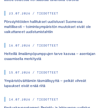
23.07.2026 / TIEDOTTEET
Pörssiyhtiöiden hallitukset uudistuvat Suomessa
maltillisesti – toimintaympäristön muutokset eivät ole
vaikuttaneet uudistumistahtiin
16.07.2026 / TIEDOTTEET
Helteillä ilmalämpöpumppujen tarve kasvaa – asentajan
osaamisella merkitystä
15.07.2026 / TIEDOTTEET
Ympäristöväittämiin täsmällisyyttä – pelkät vihreät
lupaukset eivät enää riitä
14.07.2026 / TIEDOTTEET
Keskuskauppakamari: Perintö- ja lahjaveron uudistus