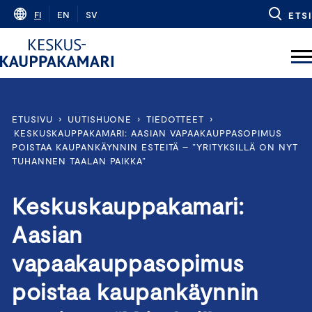
Skip
FI
EN
SV
ETSI
to
content
ETUSIVU
›
UUTISHUONE
›
TIEDOTTEET
›
KESKUSKAUPPAKAMARI: AASIAN VAPAAKAUPPASOPIMUS
POISTAA KAUPANKÄYNNIN ESTEITÄ – ”YRITYKSILLÄ ON NYT
TUHANNEN TAALAN PAIKKA”
Keskuskauppakamari:
Aasian
vapaakauppasopimus
poistaa kaupankäynnin