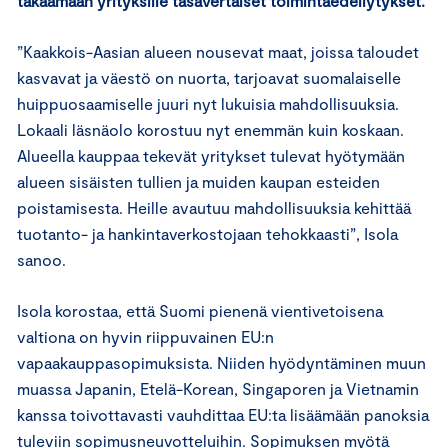
takaamaan yrityksille tasavertaiset toimintaedellytykset.
”Kaakkois-Aasian alueen nousevat maat, joissa taloudet
kasvavat ja väestö on nuorta, tarjoavat suomalaiselle
huippuosaamiselle juuri nyt lukuisia mahdollisuuksia.
Lokaali läsnäolo korostuu nyt enemmän kuin koskaan.
Alueella kauppaa tekevät yritykset tulevat hyötymään
alueen sisäisten tullien ja muiden kaupan esteiden
poistamisesta. Heille avautuu mahdollisuuksia kehittää
tuotanto- ja hankintaverkostojaan tehokkaasti”, Isola
sanoo.
Isola korostaa, että Suomi pienenä vientivetoisena
valtiona on hyvin riippuvainen EU:n
vapaakauppasopimuksista. Niiden hyödyntäminen muun
muassa Japanin, Etelä-Korean, Singaporen ja Vietnamin
kanssa toivottavasti vauhdittaa EU:ta lisäämään panoksia
tuleviin sopimusneuvotteluihin. Sopimuksen myötä