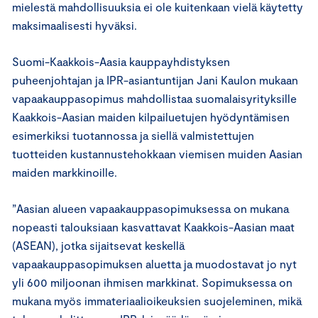
mielestä mahdollisuuksia ei ole kuitenkaan vielä käytetty
maksimaalisesti hyväksi.
Suomi-Kaakkois-Aasia kauppayhdistyksen
puheenjohtajan ja IPR-asiantuntijan Jani Kaulon mukaan
vapaakauppasopimus mahdollistaa suomalaisyrityksille
Kaakkois-Aasian maiden kilpailuetujen hyödyntämisen
esimerkiksi tuotannossa ja siellä valmistettujen
tuotteiden kustannustehokkaan viemisen muiden Aasian
maiden markkinoille.
”Aasian alueen vapaakauppasopimuksessa on mukana
nopeasti talouksiaan kasvattavat Kaakkois-Aasian maat
(ASEAN), jotka sijaitsevat keskellä
vapaakauppasopimuksen aluetta ja muodostavat jo nyt
yli 600 miljoonan ihmisen markkinat. Sopimuksessa on
mukana myös immateriaalioikeuksien suojeleminen, mikä