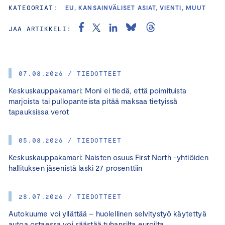
KATEGORIAT:
EU, KANSAINVÄLISET ASIAT, VIENTI, MUUT
JAA ARTIKKELI:
07.08.2026 / TIEDOTTEET
Keskuskauppakamari: Moni ei tiedä, että poimituista
marjoista tai pullopanteista pitää maksaa tietyissä
tapauksissa verot
05.08.2026 / TIEDOTTEET
Keskuskauppakamari: Naisten osuus First North -yhtiöiden
hallituksen jäsenistä laski 27 prosenttiin
28.07.2026 / TIEDOTTEET
Autokuume voi yllättää – huolellinen selvitystyö käytettyä
autoa ostaessa voi säästää tuhansilta euroilta