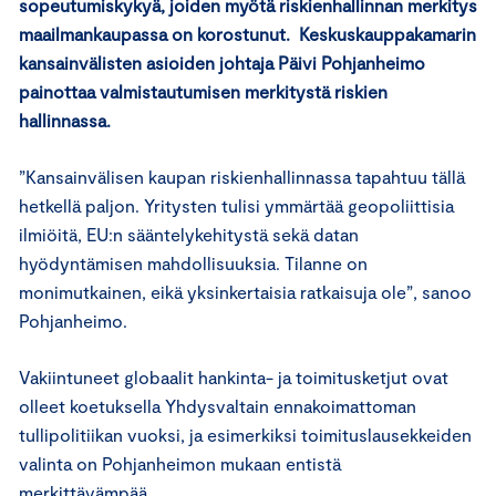
sopeutumiskykyä, joiden myötä
riskienhallinnan merkitys
maailmankaupassa on korostunut. Keskuskauppakamarin
kansainvälisten asioiden johtaja Päivi Pohjanheimo
painottaa valmistautumisen merkitystä riskien
hallinnassa.
”Kansainvälisen kaupan riskienhallinnassa tapahtuu tällä
hetkellä paljon. Yritysten tulisi ymmärtää geopoliittisia
ilmiöitä, EU:n sääntelykehitystä sekä datan
hyödyntämisen mahdollisuuksia. Tilanne on
monimutkainen, eikä yksinkertaisia ratkaisuja ole”, sanoo
Pohjanheimo.
Vakiintuneet globaalit hankinta- ja toimitusketjut ovat
olleet koetuksella Yhdysvaltain ennakoimattoman
tullipolitiikan vuoksi, ja esimerkiksi toimituslausekkeiden
valinta on Pohjanheimon mukaan entistä
merkittävämpää.