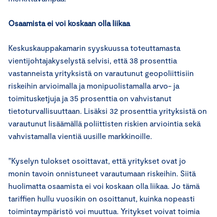
Osaamista ei voi koskaan olla liikaa
Keskuskauppakamarin syyskuussa toteuttamasta
vientijohtajakyselystä selvisi, että 38 prosenttia
vastanneista yrityksistä on varautunut geopoliittisiin
riskeihin arvioimalla ja monipuolistamalla arvo- ja
toimitusketjuja ja 35 prosenttia on vahvistanut
tietoturvallisuuttaan. Lisäksi 32 prosenttia yrityksistä on
varautunut lisäämällä poliittisten riskien arviointia sekä
vahvistamalla vientiä uusille markkinoille.
”Kyselyn tulokset osoittavat, että yritykset ovat jo
monin tavoin onnistuneet varautumaan riskeihin. Siitä
huolimatta osaamista ei voi koskaan olla liikaa. Jo tämä
tariffien hullu vuosikin on osoittanut, kuinka nopeasti
toimintaympäristö voi muuttua. Yritykset voivat toimia