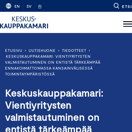
Skip
EN
SV
FI
ETSI
to
content
ETUSIVU
›
UUTISHUONE
›
TIEDOTTEET
›
KESKUSKAUPPAKAMARI: VIENTIYRITYSTEN
VALMISTAUTUMINEN ON ENTISTÄ TÄRKEÄMPÄÄ
ENNAKOIMATTOMASSA KANSAINVÄLISESSÄ
TOIMINTAYMPÄRISTÖSSÄ
Keskuskauppakamari:
Vientiyritysten
valmistautuminen on
entistä tärkeämpää