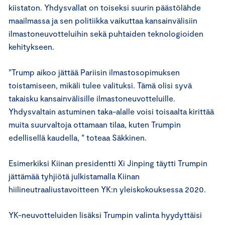
kiistaton. Yhdysvallat on toiseksi suurin päästölähde
maailmassa ja sen politiikka vaikuttaa kansainvälisiin
ilmastoneuvotteluihin sekä puhtaiden teknologioiden
kehitykseen.
”Trump aikoo jättää Pariisin ilmastosopimuksen
toistamiseen, mikäli tulee valituksi. Tämä olisi syvä
takaisku kansainvälisille ilmastoneuvotteluille.
Yhdysvaltain astuminen taka-alalle voisi toisaalta kirittää
muita suurvaltoja ottamaan tilaa, kuten Trumpin
edellisellä kaudella, ” toteaa Säkkinen.
Esimerkiksi Kiinan presidentti Xi Jinping täytti Trumpin
jättämää tyhjiötä julkistamalla Kiinan
hiilineutraaliustavoitteen YK:n yleiskokouksessa 2020.
YK-neuvotteluiden lisäksi Trumpin valinta hyydyttäisi