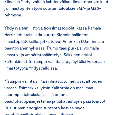
Kiinan ja Yhdysvaltain kahdenväliset ilmastoneuvottelut
ja ilmastoyhteistyön suurten talouksien G7- ja G20-
ryhmissä.
Yhdysvaltain liittovaltion ilmastopolitiikassa Kamala
Harris edustaisi jatkuvuutta Bidenin hallinnon
ilmastopäätöksille, jotka toivat Amerikan EU:n rinnalle
päästövähennyksissä. Trump taas purkaisi voimalla
ilmasto- ja ympäristösääntelyä. Säkkinen arvioi
kuitenkin, että Trumpin valinta ei pysäyttäisi kokonaan
ilmastotyötä Yhdysvalloissa.
“Trumpin valinta siirtäisi ilmastotoimet osavaltioiden
varaan. Esimerkiksi yksin Kalifornia on maailman
suurimpia talouksia, ja sillä on oma
päästökauppajärjestelmä ja tiukat autojen päästöarvot.
Uusiutuvan energian tuotanto kasvaa myös
republikaanijohtoisissa osavaltioissa.”