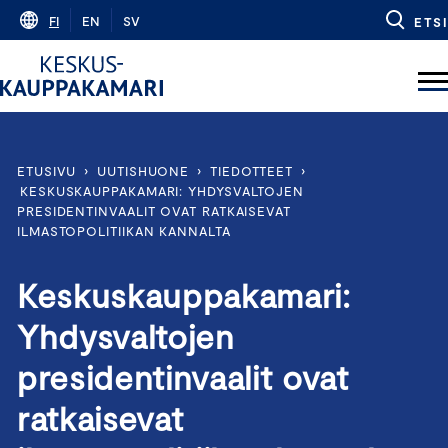
Skip
FI
EN
SV
ETSI
to
content
ETUSIVU
›
UUTISHUONE
›
TIEDOTTEET
›
KESKUSKAUPPAKAMARI: YHDYSVALTOJEN
PRESIDENTINVAALIT OVAT RATKAISEVAT
ILMASTOPOLITIIKAN KANNALTA
Keskuskauppakamari:
Yhdysvaltojen
presidentinvaalit ovat
ratkaisevat