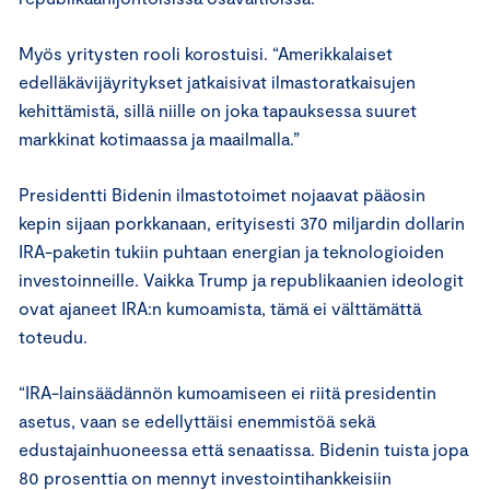
Myös yritysten rooli korostuisi. “Amerikkalaiset
edelläkävijäyritykset jatkaisivat ilmastoratkaisujen
kehittämistä, sillä niille on joka tapauksessa suuret
markkinat kotimaassa ja maailmalla.”
Presidentti Bidenin ilmastotoimet nojaavat pääosin
kepin sijaan porkkanaan, erityisesti 370 miljardin dollarin
IRA-paketin tukiin puhtaan energian ja teknologioiden
investoinneille. Vaikka Trump ja republikaanien ideologit
ovat ajaneet IRA:n kumoamista, tämä ei välttämättä
toteudu.
“IRA-lainsäädännön kumoamiseen ei riitä presidentin
asetus, vaan se edellyttäisi enemmistöä sekä
edustajainhuoneessa että senaatissa. Bidenin tuista jopa
80 prosenttia on mennyt investointihankkeisiin