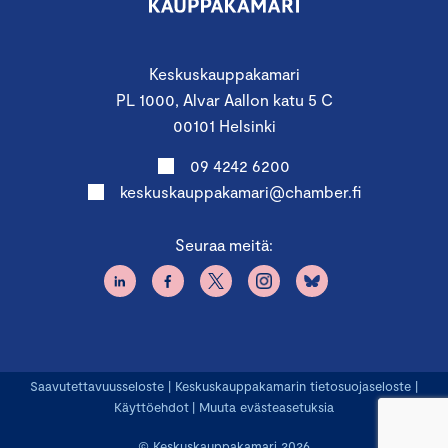
Keskuskauppakamari
PL 1000, Alvar Aallon katu 5 C
00101 Helsinki
09 4242 6200
keskuskauppakamari@chamber.fi
Seuraa meitä:
Saavutettavuusseloste
|
Keskuskauppakamarin tietosuojaseloste
|
Käyttöehdot
|
Muuta evästeasetuksia
© Keskuskauppakamari 2026