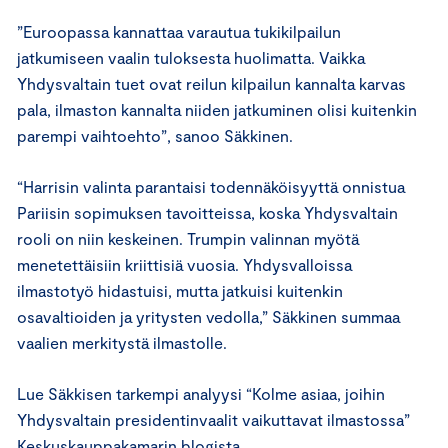
”Euroopassa kannattaa varautua tukikilpailun
jatkumiseen vaalin tuloksesta huolimatta. Vaikka
Yhdysvaltain tuet ovat reilun kilpailun kannalta karvas
pala, ilmaston kannalta niiden jatkuminen olisi kuitenkin
parempi vaihtoehto”, sanoo Säkkinen.
“Harrisin valinta parantaisi todennäköisyyttä onnistua
Pariisin sopimuksen tavoitteissa, koska Yhdysvaltain
rooli on niin keskeinen. Trumpin valinnan myötä
menetettäisiin kriittisiä vuosia. Yhdysvalloissa
ilmastotyö hidastuisi, mutta jatkuisi kuitenkin
osavaltioiden ja yritysten vedolla,” Säkkinen summaa
vaalien merkitystä ilmastolle.
Lue Säkkisen tarkempi analyysi “Kolme asiaa, joihin
Yhdysvaltain presidentinvaalit vaikuttavat ilmastossa”
Keskuskauppakamarin
blogista
.