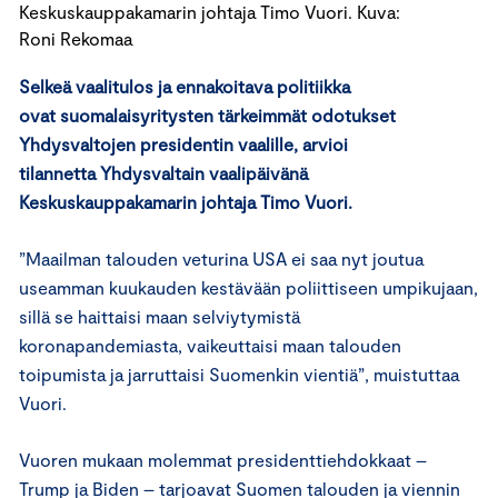
Keskuskauppakamarin johtaja Timo Vuori. Kuva:
Roni Rekomaa
Selkeä vaalitulos ja ennakoitava politiikka
ovat suomalaisyritysten tärkeimmät odotukset
Yhdysvaltojen presidentin vaalille, arvioi
tilannetta Yhdysvaltain vaalipäivänä
Keskuskauppakamarin johtaja Timo Vuori.
”Maailman talouden veturina USA ei saa nyt joutua
useamman kuukauden kestävään poliittiseen umpikujaan,
sillä se haittaisi maan selviytymistä
koronapandemiasta, vaikeuttaisi maan talouden
toipumista ja jarruttaisi Suomenkin vientiä”, muistuttaa
Vuori.
Vuoren mukaan molemmat presidenttiehdokkaat –
Trump ja Biden – tarjoavat Suomen talouden ja viennin