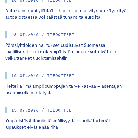
Autokuume voi yllättää – huolellinen selvitystyö käytettyä
autoa ostaessa voi säästää tuhansilta euroilta
23.07.2026 / TIEDOTTEET
Pörssiyhtiöiden hallitukset uudistuvat Suomessa
maltillisesti – toimintaympäristön muutokset eivät ole
vaikuttaneet uudistumistahtiin
16.07.2026 / TIEDOTTEET
Helteillä ilmalämpöpumppujen tarve kasvaa – asentajan
osaamisella merkitystä
15.07.2026 / TIEDOTTEET
Ympäristöväittämiin täsmällisyyttä – pelkät vihreät
lupaukset eivät enää riitä