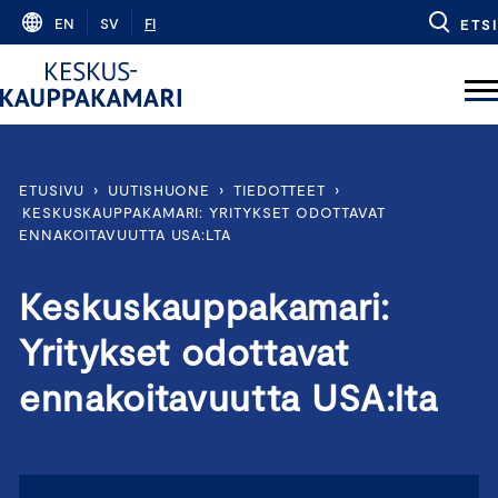
Skip
EN
SV
FI
ETSI
to
content
ETUSIVU
›
UUTISHUONE
›
TIEDOTTEET
›
KESKUSKAUPPAKAMARI: YRITYKSET ODOTTAVAT
ENNAKOITAVUUTTA USA:LTA
Keskuskauppakamari:
Yritykset odottavat
ennakoitavuutta USA:lta