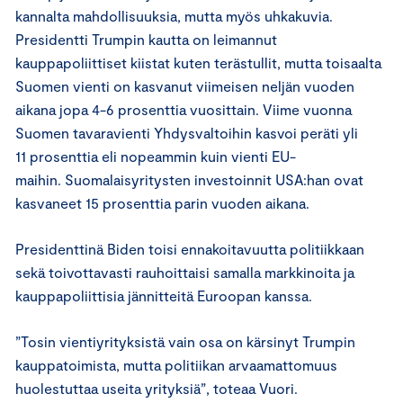
kannalta mahdollisuuksia, mutta myös uhkakuvia.
Presidentti Trumpin kautta on leimannut
kauppapoliittiset kiistat kuten terästullit, mutta toisaalta
Suomen vienti on kasvanut viimeisen neljän vuoden
aikana jopa 4-6 prosenttia vuosittain. Viime vuonna
Suomen tavaravienti Yhdysvaltoihin kasvoi peräti yli
11 prosenttia eli nopeammin kuin vienti EU-
maihin. Suomalaisyritysten investoinnit USA:han ovat
kasvaneet 15 prosenttia parin vuoden aikana.
Presidenttinä Biden toisi ennakoitavuutta politiikkaan
sekä toivottavasti rauhoittaisi samalla markkinoita ja
kauppapoliittisia jännitteitä Euroopan kanssa.
”Tosin vientiyrityksistä vain osa on kärsinyt Trumpin
kauppatoimista, mutta politiikan arvaamattomuus
huolestuttaa useita yrityksiä”, toteaa Vuori.