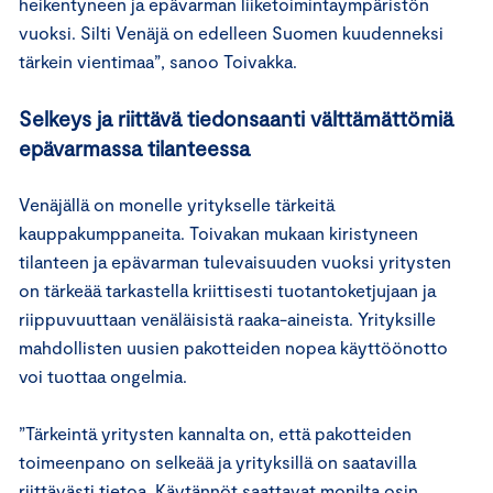
heikentyneen ja epävarman liiketoimintaympäristön
vuoksi. Silti Venäjä on edelleen Suomen kuudenneksi
tärkein vientimaa”, sanoo Toivakka.
Selkeys ja riittävä tiedonsaanti välttämättömiä
epävarmassa tilanteessa
Venäjällä on monelle yritykselle tärkeitä
kauppakumppaneita. Toivakan mukaan kiristyneen
tilanteen ja epävarman tulevaisuuden vuoksi yritysten
on tärkeää tarkastella kriittisesti tuotantoketjujaan ja
riippuvuuttaan venäläisistä raaka-aineista. Yrityksille
mahdollisten uusien pakotteiden nopea käyttöönotto
voi tuottaa ongelmia.
”Tärkeintä yritysten kannalta on, että pakotteiden
toimeenpano on selkeää ja yrityksillä on saatavilla
riittävästi tietoa. Käytännöt saattavat monilta osin