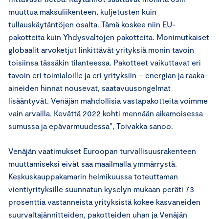
muuttua maksuliikenteen, kuljetusten kuin
tullauskäytäntöjen osalta. Tämä koskee niin EU-
pakotteita kuin Yhdysvaltojen pakotteita. Monimutkaiset
globaalit arvoketjut linkittävät yrityksiä monin tavoin
toisiinsa tässäkin tilanteessa. Pakotteet vaikuttavat eri
tavoin eri toimialoille ja eri yrityksiin – energian ja raaka-
aineiden hinnat nousevat, saatavuusongelmat
lisääntyvät. Venäjän mahdollisia vastapakotteita voimme
vain arvailla. Kevättä 2022 kohti mennään aikamoisessa
sumussa ja epävarmuudessa”, Toivakka sanoo.
Venäjän vaatimukset Euroopan turvallisuusrakenteen
muuttamiseksi eivät saa maailmalla ymmärrystä.
Keskuskauppakamarin helmikuussa toteuttaman
vientiyrityksille suunnatun kyselyn mukaan peräti 73
prosenttia vastanneista yrityksistä kokee kasvaneiden
suurvaltajännitteiden, pakotteiden uhan ja Venäjän