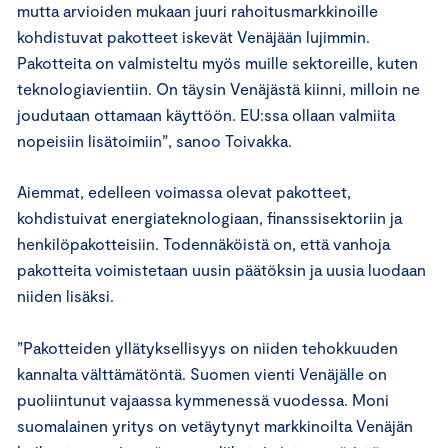
mutta arvioiden mukaan juuri rahoitusmarkkinoille
kohdistuvat pakotteet iskevät Venäjään lujimmin.
Pakotteita on valmisteltu myös muille sektoreille, kuten
teknologiavientiin. On täysin Venäjästä kiinni, milloin ne
joudutaan ottamaan käyttöön. EU:ssa ollaan valmiita
nopeisiin lisätoimiin”, sanoo Toivakka.
Aiemmat, edelleen voimassa olevat pakotteet,
kohdistuivat energiateknologiaan, finanssisektoriin ja
henkilöpakotteisiin. Todennäköistä on, että vanhoja
pakotteita voimistetaan uusin päätöksin ja uusia luodaan
niiden lisäksi.
”Pakotteiden yllätyksellisyys on niiden tehokkuuden
kannalta välttämätöntä. Suomen vienti Venäjälle on
puoliintunut vajaassa kymmenessä vuodessa. Moni
suomalainen yritys on vetäytynyt markkinoilta Venäjän