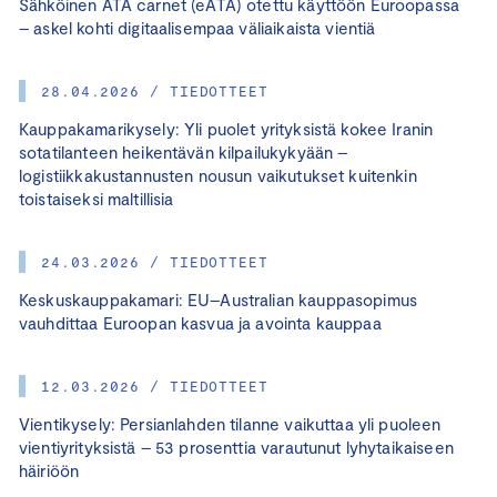
Sähköinen ATA carnet (eATA) otettu käyttöön Euroopassa
– askel kohti digitaalisempaa väliaikaista vientiä
28.04.2026 / TIEDOTTEET
Kauppakamarikysely: Yli puolet yrityksistä kokee Iranin
sotatilanteen heikentävän kilpailukykyään –
logistiikkakustannusten nousun vaikutukset kuitenkin
toistaiseksi maltillisia
24.03.2026 / TIEDOTTEET
Keskuskauppakamari: EU–Australian kauppasopimus
vauhdittaa Euroopan kasvua ja avointa kauppaa
12.03.2026 / TIEDOTTEET
Vientikysely: Persianlahden tilanne vaikuttaa yli puoleen
vientiyrityksistä – 53 prosenttia varautunut lyhytaikaiseen
häiriöön