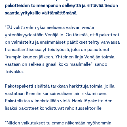
pakotteiden toimeenpanon selkeyttä ja riittävää tiedon
saantia yrityksille välttämättömänä.
”EU välitti eilen yksimielisenä vahvan viestin
yhtenäisyydestään Venäjälle. On tärkeää, että pakotteet
on valmisteltu ja ensimmäiset päätökset tehty vahvassa
transatlanttisessa yhteistyössä, joka on palautunut
Trumpin kauden jälkeen. Yhteinen linja Venäjän toimia
vastaan on selkeä signaali koko maailmalle”, sanoo
Toivakka.
Pakotepaketti sisältää tarkkaan harkittuja toimia, joilla
vastataan Kremlin kansainvälisen lain rikkomiseen.
Pakotelistaa viimeistellään vielä. Henkilöpakotteiden
lisäksi pakotteet kohdistuvat rahoitussektorille.
”Niiden vaikutukset tulemme näkemään myöhemmin,