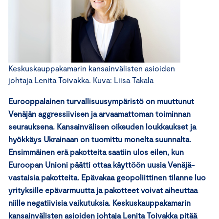
Keskuskauppakamarin kansainvälisten asioiden
johtaja Lenita Toivakka. Kuva: Liisa Takala
Eurooppalainen turvallisuusympäristö on muuttunut
Venäjän aggressiivisen ja arvaamattoman toiminnan
seurauksena. Kansainvälisen oikeuden loukkaukset ja
hyökkäys Ukrainaan on tuomittu monelta suunnalta.
Ensimmäinen erä pakotteita saatiin ulos eilen, kun
Euroopan Unioni päätti ottaa käyttöön uusia Venäjä-
vastaisia pakotteita. Epävakaa geopoliittinen tilanne luo
yrityksille epävarmuutta ja pakotteet voivat aiheuttaa
niille negatiivisia vaikutuksia. Keskuskauppakamarin
kansainvälisten asioiden johtaja Lenita Toivakka pitää