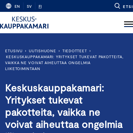
Skip
EN
SV
FI
ETSI
to
content
ETUSIVU
›
UUTISHUONE
›
TIEDOTTEET
›
KESKUSKAUPPAKAMARI: YRITYKSET TUKEVAT PAKOTTEITA,
VAIKKA NE VOIVAT AIHEUTTAA ONGELMIA
LIIKETOIMINTAAN
Keskuskauppakamari:
Yritykset tukevat
pakotteita, vaikka ne
voivat aiheuttaa ongelmia