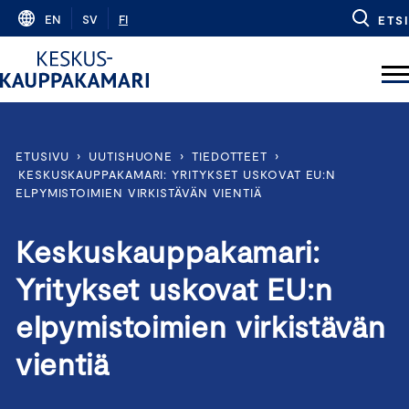
Skip
EN
SV
FI
ETSI
to
content
ETUSIVU
›
UUTISHUONE
›
TIEDOTTEET
›
KESKUSKAUPPAKAMARI: YRITYKSET USKOVAT EU:N
ELPYMISTOIMIEN VIRKISTÄVÄN VIENTIÄ
Keskuskauppakamari:
Yritykset uskovat EU:n
elpymistoimien virkistävän
vientiä