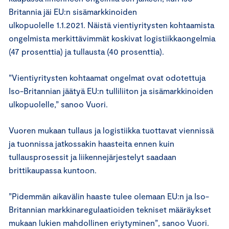
Britannia jäi EU:n sisämarkkinoiden
ulkopuolelle 1.1.2021. Näistä vientiyritysten kohtaamista
ongelmista merkittävimmät koskivat logistiikkaongelmia
(47 prosenttia) ja tullausta (40 prosenttia).
”Vientiyritysten kohtaamat ongelmat ovat odotettuja
Iso-Britannian jäätyä EU:n tulliliiton ja sisämarkkinoiden
ulkopuolelle,” sanoo Vuori.
Vuoren mukaan tullaus ja logistiikka tuottavat viennissä
ja tuonnissa jatkossakin haasteita ennen kuin
tullausprosessit ja liikennejärjestelyt saadaan
brittikaupassa kuntoon.
”Pidemmän aikavälin haaste tulee olemaan EU:n ja Iso-
Britannian markkinaregulaatioiden tekniset määräykset
mukaan lukien mahdollinen eriytyminen”, sanoo Vuori.