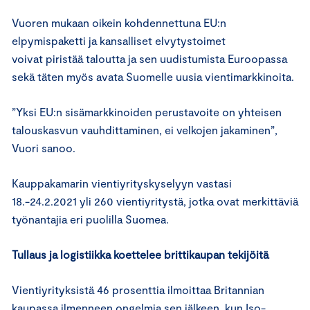
Vuoren mukaan oikein kohdennettuna EU:n
elpymispaketti ja kansalliset elvytystoimet
voivat piristää taloutta ja sen uudistumista Euroopassa
sekä täten myös avata Suomelle uusia vientimarkkinoita.
”Yksi EU:n sisämarkkinoiden perustavoite on yhteisen
talouskasvun vauhdittaminen, ei velkojen jakaminen”,
Vuori sanoo.
Kauppakamarin vientiyrityskyselyyn vastasi
18.-24.2.2021 yli 260 vientiyritystä, jotka ovat merkittäviä
työnantajia eri puolilla Suomea.
Tullaus ja logistiikka koettelee brittikaupan tekijöitä
Vientiyrityksistä 46 prosenttia ilmoittaa Britannian
kaupassa ilmenneen ongelmia sen jälkeen, kun Iso-