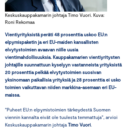
Keskuskauppakamarin johtaja Timo Vuori. Kuva:
Roni Rekomaa
Vientiyrityksistä peräti 48 prosenttia uskoo EU:n
elpymispaketin ja eri EU-maiden kansallisten
elvytystoimien avaavan niille uusia
vientimahdollisuuksia. Kauppakamarien vientiyritysten
johtajille suunnattuun kyselyyn vastanneista yrityksistä
20 prosenttia pelkää elvytystoimien suosivan
yksinomaan paikallisia yrityksiä ja 28 prosenttia ei usko
toimien vaikuttavan niiden markkina-asemaan eri EU-
maissa.
”Puheet EU:n elpymistoimien tärkeydestä Suomen
viennin kannalta eivät ole tuulesta temmattuja”, arvioi
Keskuskauppakamarin johtaja
Timo Vuori
.