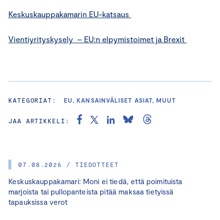
Keskuskauppakamarin EU-katsaus
Vientiyrityskysely – EU:n elpymistoimet ja Brexit
KATEGORIAT:
EU, KANSAINVÄLISET ASIAT, MUUT
JAA ARTIKKELI:
07.08.2026 / TIEDOTTEET
Keskuskauppakamari: Moni ei tiedä, että poimituista
marjoista tai pullopanteista pitää maksaa tietyissä
tapauksissa verot