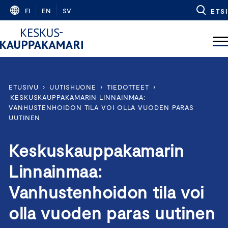
Skip
FI
EN
SV
ETSI
to
content
ETUSIVU
›
UUTISHUONE
›
TIEDOTTEET
›
KESKUSKAUPPAKAMARIN LINNAINMAA:
VANHUSTENHOIDON TILA VOI OLLA VUODEN PARAS
UUTINEN
Keskuskauppakamarin
Linnainmaa:
Vanhustenhoidon tila voi
olla vuoden paras uutinen