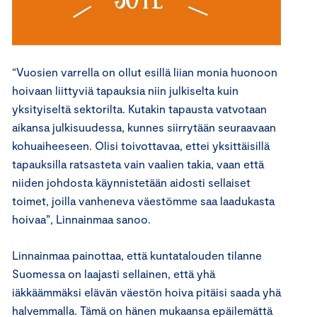
“Vuosien varrella on ollut esillä liian monia huonoon
hoivaan liittyviä tapauksia niin julkiselta kuin
yksityiseltä sektorilta. Kutakin tapausta vatvotaan
aikansa julkisuudessa, kunnes siirrytään seuraavaan
kohuaiheeseen. Olisi toivottavaa, ettei yksittäisillä
tapauksilla ratsasteta vain vaalien takia, vaan että
niiden johdosta käynnistetään aidosti sellaiset
toimet, joilla vanheneva väestömme saa laadukasta
hoivaa”, Linnainmaa sanoo.
Linnainmaa painottaa, että kuntatalouden tilanne
Suomessa on laajasti sellainen, että yhä
iäkkäämmäksi elävän väestön hoiva pitäisi saada yhä
halvemmalla. Tämä on hänen mukaansa epäilemättä