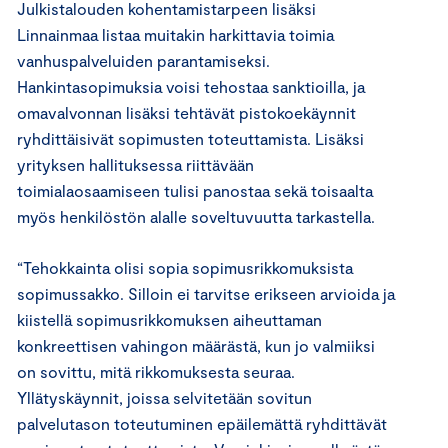
Julkistalouden kohentamistarpeen lisäksi
Linnainmaa listaa muitakin harkittavia toimia
vanhuspalveluiden parantamiseksi.
Hankintasopimuksia voisi tehostaa sanktioilla, ja
omavalvonnan lisäksi tehtävät pistokoekäynnit
ryhdittäisivät sopimusten toteuttamista. Lisäksi
yrityksen hallituksessa riittävään
toimialaosaamiseen tulisi panostaa sekä toisaalta
myös henkilöstön alalle soveltuvuutta tarkastella.
“Tehokkainta olisi sopia sopimusrikkomuksista
sopimussakko. Silloin ei tarvitse erikseen arvioida ja
kiistellä sopimusrikkomuksen aiheuttaman
konkreettisen vahingon määrästä, kun jo valmiiksi
on sovittu, mitä rikkomuksesta seuraa.
Yllätyskäynnit, joissa selvitetään sovitun
palvelutason toteutuminen epäilemättä ryhdittävät