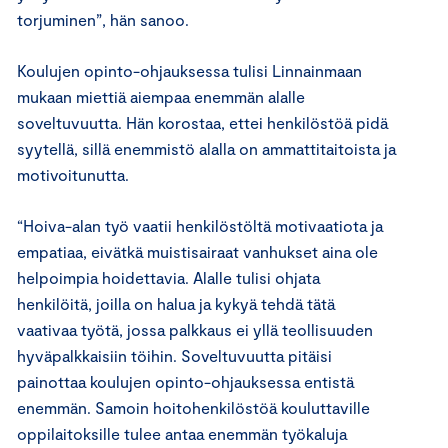
torjuminen”, hän sanoo.
Koulujen opinto-ohjauksessa tulisi Linnainmaan
mukaan miettiä aiempaa enemmän alalle
soveltuvuutta. Hän korostaa, ettei henkilöstöä pidä
syytellä, sillä enemmistö alalla on ammattitaitoista ja
motivoitunutta.
“Hoiva-alan työ vaatii henkilöstöltä motivaatiota ja
empatiaa, eivätkä muistisairaat vanhukset aina ole
helpoimpia hoidettavia. Alalle tulisi ohjata
henkilöitä, joilla on halua ja kykyä tehdä tätä
vaativaa työtä, jossa palkkaus ei yllä teollisuuden
hyväpalkkaisiin töihin. Soveltuvuutta pitäisi
painottaa koulujen opinto-ohjauksessa entistä
enemmän. Samoin hoitohenkilöstöä kouluttaville
oppilaitoksille tulee antaa enemmän työkaluja