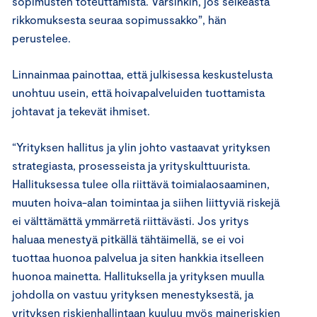
sopimusten toteuttamista. Varsinkin, jos selkeästä
rikkomuksesta seuraa sopimussakko”, hän
perustelee.
Linnainmaa painottaa, että julkisessa keskustelusta
unohtuu usein, että hoivapalveluiden tuottamista
johtavat ja tekevät ihmiset.
“Yrityksen hallitus ja ylin johto vastaavat yrityksen
strategiasta, prosesseista ja yrityskulttuurista.
Hallituksessa tulee olla riittävä toimialaosaaminen,
muuten hoiva-alan toimintaa ja siihen liittyviä riskejä
ei välttämättä ymmärretä riittävästi. Jos yritys
haluaa menestyä pitkällä tähtäimellä, se ei voi
tuottaa huonoa palvelua ja siten hankkia itselleen
huonoa mainetta. Hallituksella ja yrityksen muulla
johdolla on vastuu yrityksen menestyksestä, ja
yrityksen riskienhallintaan kuuluu myös maineriskien