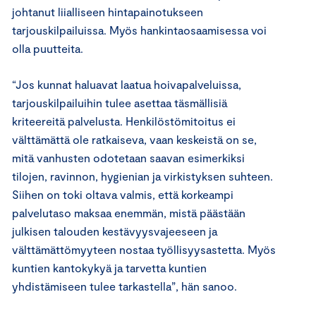
johtanut liialliseen hintapainotukseen
tarjouskilpailuissa. Myös hankintaosaamisessa voi
olla puutteita.
“Jos kunnat haluavat laatua hoivapalveluissa,
tarjouskilpailuihin tulee asettaa täsmällisiä
kriteereitä palvelusta. Henkilöstömitoitus ei
välttämättä ole ratkaiseva, vaan keskeistä on se,
mitä vanhusten odotetaan saavan esimerkiksi
tilojen, ravinnon, hygienian ja virkistyksen suhteen.
Siihen on toki oltava valmis, että korkeampi
palvelutaso maksaa enemmän, mistä päästään
julkisen talouden kestävyysvajeeseen ja
välttämättömyyteen nostaa työllisyysastetta. Myös
kuntien kantokykyä ja tarvetta kuntien
yhdistämiseen tulee tarkastella”, hän sanoo.