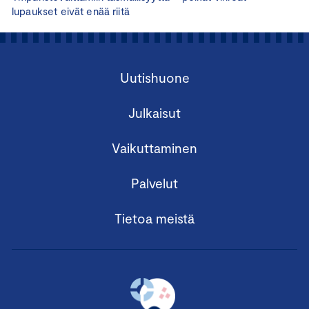
lupaukset eivät enää riitä
Uutishuone
Julkaisut
Vaikuttaminen
Palvelut
Tietoa meistä