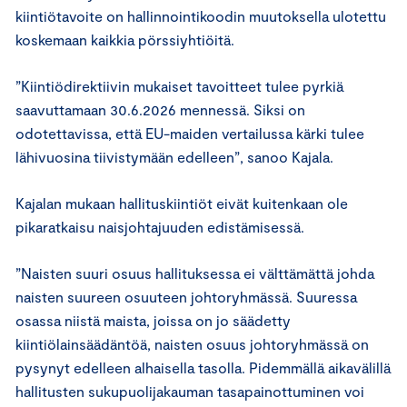
kiintiötavoite on hallinnointikoodin muutoksella ulotettu
koskemaan kaikkia pörssiyhtiöitä.
”Kiintiödirektiivin mukaiset tavoitteet tulee pyrkiä
saavuttamaan 30.6.2026 mennessä. Siksi on
odotettavissa, että EU-maiden vertailussa kärki tulee
lähivuosina tiivistymään edelleen”, sanoo Kajala.
Kajalan mukaan hallituskiintiöt eivät kuitenkaan ole
pikaratkaisu naisjohtajuuden edistämisessä.
”Naisten suuri osuus hallituksessa ei välttämättä johda
naisten suureen osuuteen johtoryhmässä. Suuressa
osassa niistä maista, joissa on jo säädetty
kiintiölainsäädäntöä, naisten osuus johtoryhmässä on
pysynyt edelleen alhaisella tasolla. Pidemmällä aikavälillä
hallitusten sukupuolijakauman tasapainottuminen voi