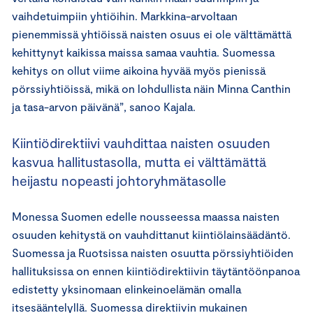
vaihdetuimpiin yhtiöihin. Markkina-arvoltaan
pienemmissä yhtiöissä naisten osuus ei ole välttämättä
kehittynyt kaikissa maissa samaa vauhtia. Suomessa
kehitys on ollut viime aikoina hyvää myös pienissä
pörssiyhtiöissä, mikä on lohdullista näin Minna Canthin
ja tasa-arvon päivänä”, sanoo Kajala.
Kiintiödirektiivi vauhdittaa naisten osuuden
kasvua hallitustasolla, mutta ei välttämättä
heijastu nopeasti johtoryhmätasolle
Monessa Suomen edelle nousseessa maassa naisten
osuuden kehitystä on vauhdittanut kiintiölainsäädäntö.
Suomessa ja Ruotsissa naisten osuutta pörssiyhtiöiden
hallituksissa on ennen kiintiödirektiivin täytäntöönpanoa
edistetty yksinomaan elinkeinoelämän omalla
itsesääntelyllä. Suomessa direktiivin mukainen