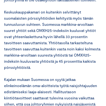
Keskuskauppakamari on kuitenkin selvittänyt
suomalaisten pörssiyhtiöiden kehitystä myös tämän
tunnusluvun suhteen. Suomessa markkina-arvoltaan
suuret yhtiöt sekä OMXH25-indeksiin kuuluvat yhtiöt
ovat yhteenlaskettuna hyvin lähellä 33 prosentin
tavoitteen saavuttamista. Yhtiötasolla tarkasteltuna
tavoitteen saavuttaa kuitenkin vasta noin kaksi kolmesta
markkina-arvoltaan suuresta yhtiöstä tai OMXH25-
indeksiin kuuluvasta yhtiöstä ja 45 prosenttia kaikista
pörssiyhtiöistä.
Kajalan mukaan Suomessa on syytä jatkaa
elinkeinoelämän oma-aloitteista työtä naisjohtajuuden
edistämiseksi laaja-alaisesti. Hallitustason
kiintiötavoitteet saattavat tulevina vuosina vaikuttaa
siihen, että osa johtoryhmien nykyisistä naisjäsenistä