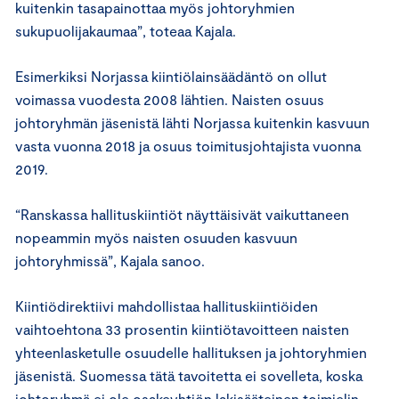
kuitenkin tasapainottaa myös johtoryhmien
sukupuolijakaumaa”, toteaa Kajala.
Esimerkiksi Norjassa kiintiölainsäädäntö on ollut
voimassa vuodesta 2008 lähtien. Naisten osuus
johtoryhmän jäsenistä lähti Norjassa kuitenkin kasvuun
vasta vuonna 2018 ja osuus toimitusjohtajista vuonna
2019.
“Ranskassa hallituskiintiöt näyttäisivät vaikuttaneen
nopeammin myös naisten osuuden kasvuun
johtoryhmissä”, Kajala sanoo.
Kiintiödirektiivi mahdollistaa hallituskiintiöiden
vaihtoehtona 33 prosentin kiintiötavoitteen naisten
yhteenlasketulle osuudelle hallituksen ja johtoryhmien
jäsenistä. Suomessa tätä tavoitetta ei sovelleta, koska
johtoryhmä ei ole osakeyhtiön lakisääteinen toimielin.