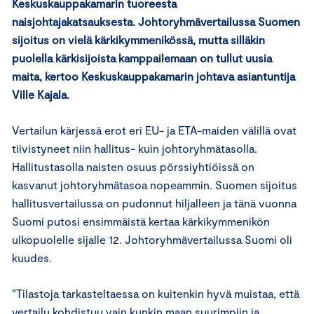
Keskuskauppakamarin tuoreesta
naisjohtajakatsauksesta. Johtoryhmävertailussa Suomen
sijoitus on vielä kärkikymmenikössä, mutta silläkin
puolella kärkisijoista kamppailemaan on tullut uusia
maita, kertoo Keskuskauppakamarin johtava asiantuntija
Ville Kajala.
Vertailun kärjessä erot eri EU- ja ETA-maiden välillä ovat
tiivistyneet niin hallitus- kuin johtoryhmätasolla.
Hallitustasolla naisten osuus pörssiyhtiöissä on
kasvanut johtoryhmätasoa nopeammin. Suomen sijoitus
hallitusvertailussa on pudonnut hiljalleen ja tänä vuonna
Suomi putosi ensimmäistä kertaa kärkikymmenikön
ulkopuolelle sijalle 12. Johtoryhmävertailussa Suomi oli
kuudes.
”Tilastoja tarkasteltaessa on kuitenkin hyvä muistaa, että
vertailu kohdistuu vain kunkin maan suurimpiin ja