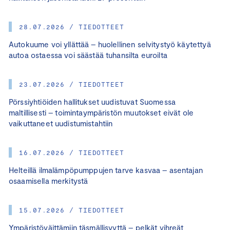
28.07.2026 / TIEDOTTEET
Autokuume voi yllättää – huolellinen selvitystyö käytettyä
autoa ostaessa voi säästää tuhansilta euroilta
23.07.2026 / TIEDOTTEET
Pörssiyhtiöiden hallitukset uudistuvat Suomessa
maltillisesti – toimintaympäristön muutokset eivät ole
vaikuttaneet uudistumistahtiin
16.07.2026 / TIEDOTTEET
Helteillä ilmalämpöpumppujen tarve kasvaa – asentajan
osaamisella merkitystä
15.07.2026 / TIEDOTTEET
Ympäristöväittämiin täsmällisyyttä – pelkät vihreät