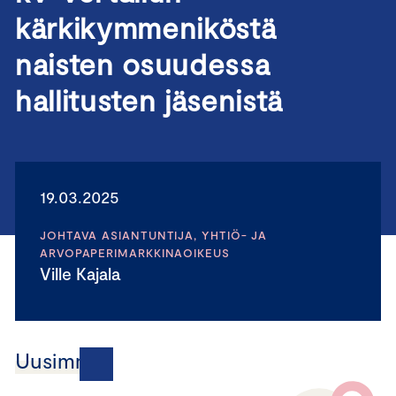
kärkikymmeniköstä
naisten osuudessa
hallitusten jäsenistä
19.03.2025
JOHTAVA ASIANTUNTIJA, YHTIÖ- JA
ARVOPAPERIMARKKINAOIKEUS
Ville Kajala
Uusimmat