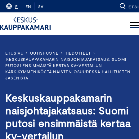
Skip
FI
EN
SV
ETSI
to
content
ETUSIVU
›
UUTISHUONE
›
TIEDOTTEET
›
KESKUSKAUPPAKAMARIN NAISJOHTAJAKATSAUS: SUOMI
PUTOSI ENSIMMÄISTÄ KERTAA KV-VERTAILUN
KÄRKIKYMMENIKÖSTÄ NAISTEN OSUUDESSA HALLITUSTEN
JÄSENISTÄ
Keskuskauppakamarin
naisjohtajakatsaus: Suomi
putosi ensimmäistä kertaa
kv-vertailun