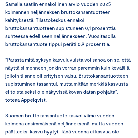
Samalla saatiin ennakollinen arvio vuoden 2025
kolmannen neljänneksen bruttokansantuotteen
kehityksestä. Tilastokeskus ennakoi
bruttokansantuotteen supistuneen 0,1 prosenttia
suhteessa edelliseen neljännekseen. Vuositasolla
bruttokansantuote tippui peräti 0,9 prosenttia.
”Parasta mitä syksyn kasvuluvuista voi sanoa on se, että
näyttäisi menneen jonkin verran paremmin kuin keväällä,
jolloin tilanne oli erityisen vaisu. Bruttokansantuotteen
supistuminen tasaantui, mutta mitään merkkiä kasvusta
ei toistaiseksi ole näkyvissä kovan datan pohjalta”,
toteaa Appelqvist.
Suomen bruttokansantuote kasvoi viime vuoden
kolmena ensimmäisenä neljänneksenä, mutta vuoden
päätteeksi kasvu hyytyi. Tänä vuonna ei kasvua ole