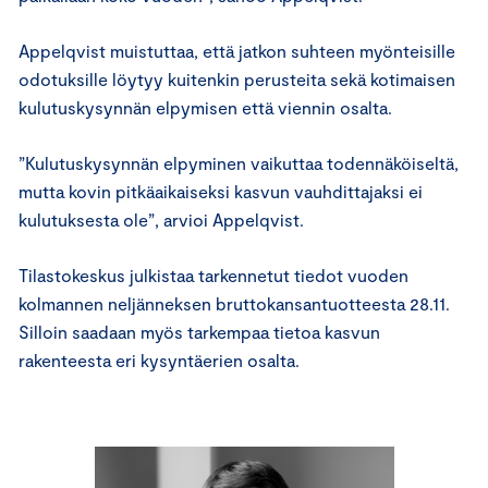
Appelqvist muistuttaa, että jatkon suhteen myönteisille
odotuksille löytyy kuitenkin perusteita sekä kotimaisen
kulutuskysynnän elpymisen että viennin osalta.
”Kulutuskysynnän elpyminen vaikuttaa todennäköiseltä,
mutta kovin pitkäaikaiseksi kasvun vauhdittajaksi ei
kulutuksesta ole”, arvioi Appelqvist.
Tilastokeskus julkistaa tarkennetut tiedot vuoden
kolmannen neljänneksen bruttokansantuotteesta 28.11.
Silloin saadaan myös tarkempaa tietoa kasvun
rakenteesta eri kysyntäerien osalta.