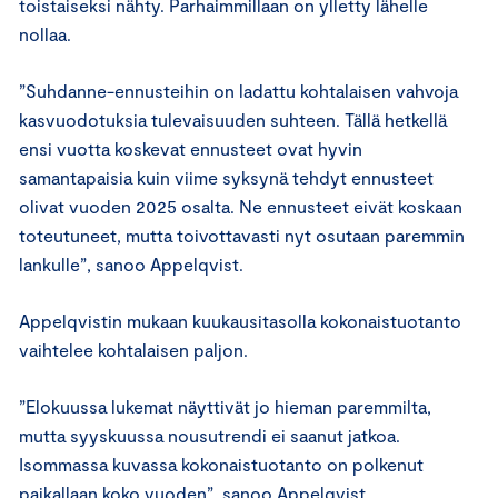
toistaiseksi nähty. Parhaimmillaan on ylletty lähelle
nollaa.
”Suhdanne-ennusteihin on ladattu kohtalaisen vahvoja
kasvuodotuksia tulevaisuuden suhteen. Tällä hetkellä
ensi vuotta koskevat ennusteet ovat hyvin
samantapaisia kuin viime syksynä tehdyt ennusteet
olivat vuoden 2025 osalta. Ne ennusteet eivät koskaan
toteutuneet, mutta toivottavasti nyt osutaan paremmin
lankulle”, sanoo Appelqvist.
Appelqvistin mukaan kuukausitasolla kokonaistuotanto
vaihtelee kohtalaisen paljon.
”Elokuussa lukemat näyttivät jo hieman paremmilta,
mutta syyskuussa nousutrendi ei saanut jatkoa.
Isommassa kuvassa kokonaistuotanto on polkenut
paikallaan koko vuoden”, sanoo Appelqvist.