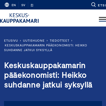
Skip
EN
SV
FI
ETSI
to
content
ETUSIVU
›
UUTISHUONE
›
TIEDOTTEET
›
KESKUSKAUPPAKAMARIN PÄÄEKONOMISTI: HEIKKO
SUHDANNE JATKUI SYKSYLLÄ
Keskuskauppakamarin
pääekonomisti: Heikko
suhdanne jatkui syksyllä