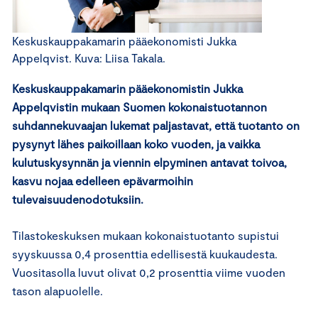
Keskuskauppakamarin pääekonomisti Jukka
Appelqvist. Kuva: Liisa Takala.
Keskuskauppakamarin pääekonomistin Jukka
Appelqvistin mukaan Suomen kokonaistuotannon
suhdannekuvaajan lukemat paljastavat, että tuotanto on
pysynyt lähes paikoillaan koko vuoden, ja vaikka
kulutuskysynnän ja viennin elpyminen antavat toivoa,
kasvu nojaa edelleen epävarmoihin
tulevaisuudenodotuksiin.
Tilastokeskuksen mukaan kokonaistuotanto supistui
syyskuussa 0,4 prosenttia edellisestä kuukaudesta.
Vuositasolla luvut olivat 0,2 prosenttia viime vuoden
tason alapuolelle.