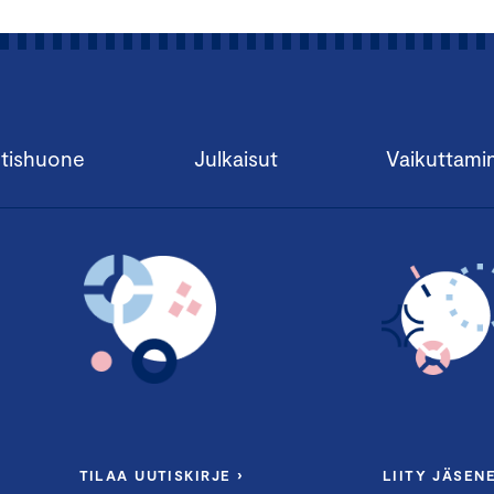
tishuone
Julkaisut
Vaikuttami
TILAA UUTISKIRJE ›
LIITY JÄSENE