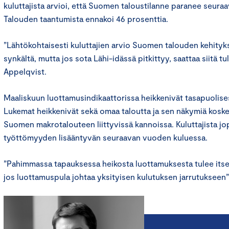
kuluttajista arvioi, että Suomen taloustilanne paranee seura
Talouden taantumista ennakoi 46 prosenttia.
”Lähtökohtaisesti kuluttajien arvio Suomen talouden kehityks
synkältä, mutta jos sota Lähi-idässä pitkittyy, saattaa siitä tu
Appelqvist.
Maaliskuun luottamusindikaattorissa heikkenivät tasapuolises
Lukemat heikkenivät sekä omaa taloutta ja sen näkymiä koske
Suomen makrotalouteen liittyvissä kannoissa. Kuluttajista jo
työttömyyden lisääntyvän seuraavan vuoden kuluessa.
”Pahimmassa tapauksessa heikosta luottamuksesta tulee itse
jos luottamuspula johtaa yksityisen kulutuksen jarrutukseen