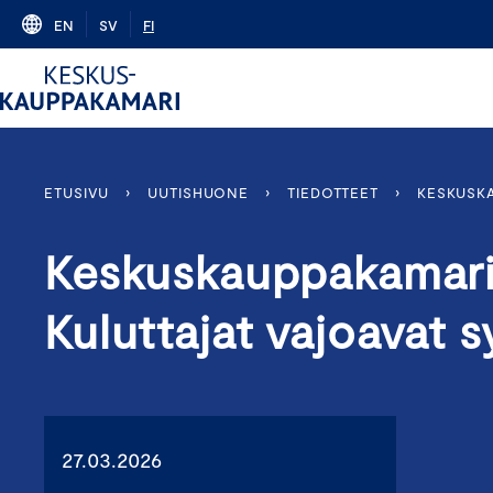
Skip
EN
SV
FI
to
content
ETUSIVU
›
UUTISHUONE
›
TIEDOTTEET
›
KESKUSKA
Keskuskauppakamari
Kuluttajat vajoavat 
27.03.2026