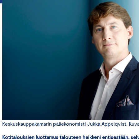
Keskuskauppakamarin pääekonomisti Jukka Appelqvist. Kuva: 
Kotitalouksien luottamus talouteen heikkeni entisestään, sel