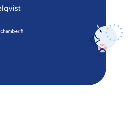
lqvist
chamber.fi