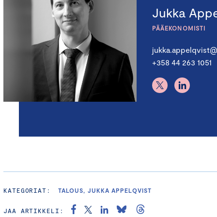
Jukka Appe
PÄÄEKONOMISTI
jukka.appelqvist@
+358 44 263 1051
KATEGORIAT:
TALOUS, JUKKA APPELQVIST
JAA ARTIKKELI: