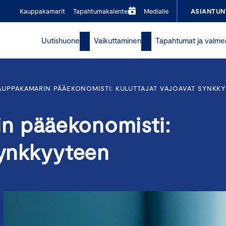
Kauppakamarit
Tapahtumakalenteri
Medialle
ASIANTUN
Uutishuone
Vaikuttaminen
Tapahtumat ja valme
UPPAKAMARIN PÄÄEKONOMISTI: KULUTTAJAT VAJOAVAT SYNKK
n pääekonomisti:
synkkyyteen