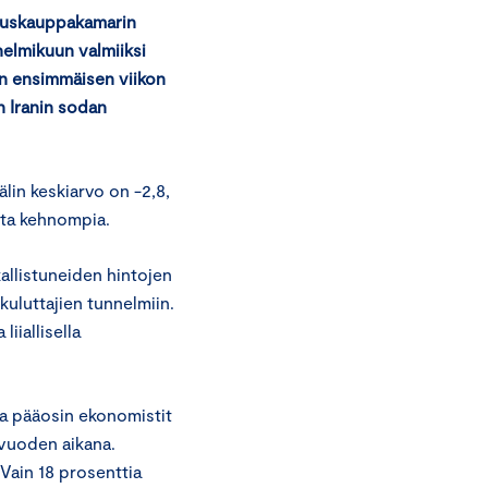
skuskauppakamarin
elmikuun valmiiksi
n ensimmäisen viikon
in Iranin sodan
älin keskiarvo on -2,8,
sta kehnompia.
allistuneiden hintojen
kuluttajien tunnelmiin.
iiallisella
ta pääosin ekonomistit
 vuoden aikana.
Vain 18 prosenttia