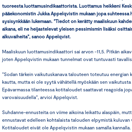
tuoreesta luottamusindikaattorista. Luottamus heikkeni Ke
pääekonomistin Jukka Appelqvistin mukaan jopa suhteessa h
sysisynkkään lukemaan. ”Tiedot on kerätty maaliskuun kahde
aikana, eli ne heijastelevat yleisen pessimismin lisäksi ositta
alkuvaiheita”, sanoo Appelqvist.
Maaliskuun luottamusindikaattori sai arvon -11,5. Pitkän aikav
joten Appelqvistin mukaan tunnelmat ovat tuntuvasti tavalli
”Sodan tärkein vaikutuskanava talouteen toteutuu energian k
kautta, mutta ei ole syytä vähätellä myöskään sen vaikutusta 
Epävarmassa tilanteessa kotitaloudet saattavat reagoida jopa l
varovaisuudella”, arvioi Appelqvist.
Suhdanne-ennusteita on viime aikoina leikattu alaspäin, mut
ennustavat edelleen kohtalaista talouden elpymistä kuluvan
Kotitaloudet eivät ole Appelqvistin mukaan samalla kannalla. 