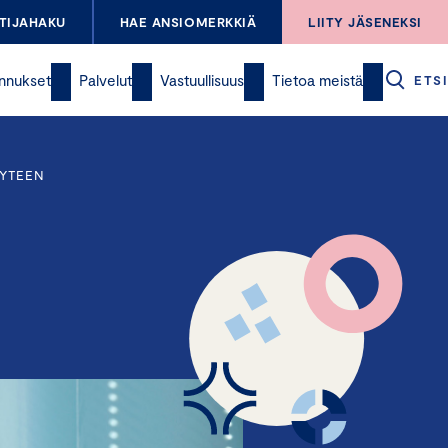
TIJAHAKU
HAE ANSIOMERKKIÄ
LIITY JÄSENEKSI
nnukset
Palvelut
Vastuullisuus
Tietoa meistä
ETSI
YYTEEN