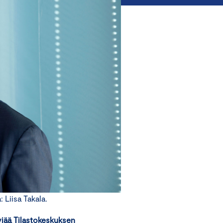
Liisa Takala.
viää Tilastokeskuksen