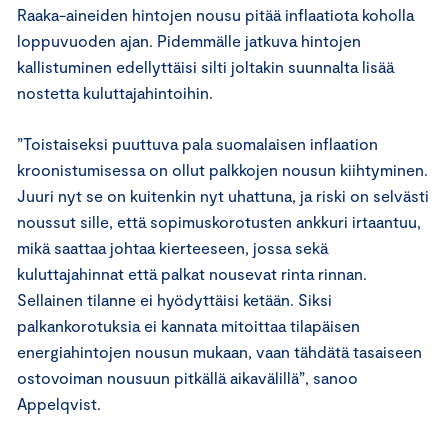
Raaka-aineiden hintojen nousu pitää inflaatiota koholla
loppuvuoden ajan. Pidemmälle jatkuva hintojen
kallistuminen edellyttäisi silti joltakin suunnalta lisää
nostetta kuluttajahintoihin.
”Toistaiseksi puuttuva pala suomalaisen inflaation
kroonistumisessa on ollut palkkojen nousun kiihtyminen.
Juuri nyt se on kuitenkin nyt uhattuna, ja riski on selvästi
noussut sille, että sopimuskorotusten ankkuri irtaantuu,
mikä saattaa johtaa kierteeseen, jossa sekä
kuluttajahinnat että palkat nousevat rinta rinnan.
Sellainen tilanne ei hyödyttäisi ketään. Siksi
palkankorotuksia ei kannata mitoittaa tilapäisen
energiahintojen nousun mukaan, vaan tähdätä tasaiseen
ostovoiman nousuun pitkällä aikavälillä”, sanoo
Appelqvist.