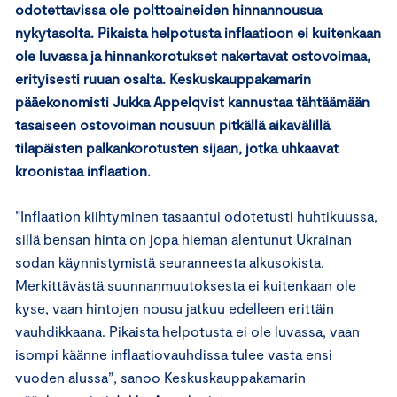
odotettavissa ole polttoaineiden hinnannousua
nykytasolta. Pikaista helpotusta inflaatioon ei kuitenkaan
ole luvassa ja hinnankorotukset nakertavat ostovoimaa,
erityisesti ruuan osalta. Keskuskauppakamarin
pääekonomisti Jukka Appelqvist kannustaa tähtäämään
tasaiseen ostovoiman nousuun pitkällä aikavälillä
tilapäisten palkankorotusten sijaan, jotka uhkaavat
kroonistaa inflaation.
”Inflaation kiihtyminen tasaantui odotetusti huhtikuussa,
sillä bensan hinta on jopa hieman alentunut Ukrainan
sodan käynnistymistä seuranneesta alkusokista.
Merkittävästä suunnanmuutoksesta ei kuitenkaan ole
kyse, vaan hintojen nousu jatkuu edelleen erittäin
vauhdikkaana. Pikaista helpotusta ei ole luvassa, vaan
isompi käänne inflaatiovauhdissa tulee vasta ensi
vuoden alussa”, sanoo Keskuskauppakamarin