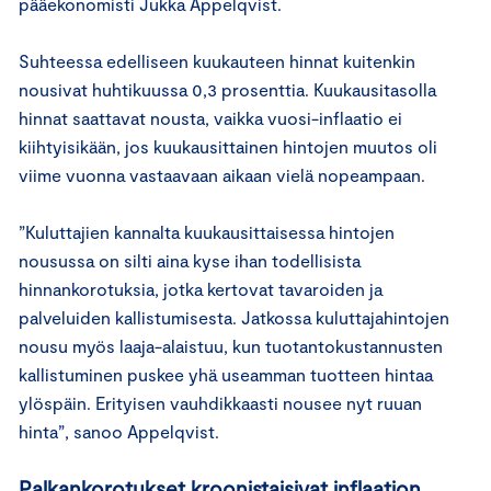
pääekonomisti Jukka Appelqvist.
Suhteessa edelliseen kuukauteen hinnat kuitenkin
nousivat huhtikuussa 0,3 prosenttia. Kuukausitasolla
hinnat saattavat nousta, vaikka vuosi-inflaatio ei
kiihtyisikään, jos kuukausittainen hintojen muutos oli
viime vuonna vastaavaan aikaan vielä nopeampaan.
”Kuluttajien kannalta kuukausittaisessa hintojen
nousussa on silti aina kyse ihan todellisista
hinnankorotuksia, jotka kertovat tavaroiden ja
palveluiden kallistumisesta. Jatkossa kuluttajahintojen
nousu myös laaja-alaistuu, kun tuotantokustannusten
kallistuminen puskee yhä useamman tuotteen hintaa
ylöspäin. Erityisen vauhdikkaasti nousee nyt ruuan
hinta”, sanoo Appelqvist.
Palkankorotukset kroonistaisivat inflaation