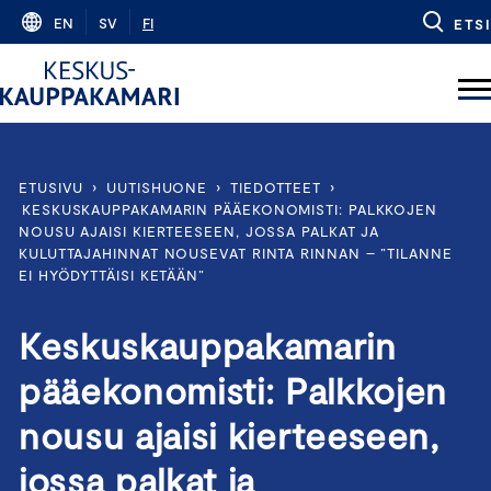
Skip
EN
SV
FI
ETSI
to
content
ETUSIVU
›
UUTISHUONE
›
TIEDOTTEET
›
KESKUSKAUPPAKAMARIN PÄÄEKONOMISTI: PALKKOJEN
NOUSU AJAISI KIERTEESEEN, JOSSA PALKAT JA
KULUTTAJAHINNAT NOUSEVAT RINTA RINNAN – ”TILANNE
EI HYÖDYTTÄISI KETÄÄN”
Keskuskauppakamarin
pääekonomisti: Palkkojen
nousu ajaisi kierteeseen,
jossa palkat ja