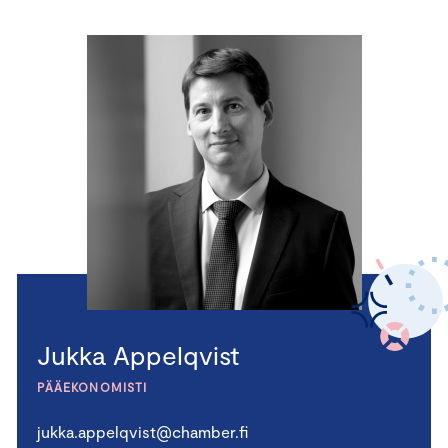
Jukka Appelqvist
PÄÄEKONOMISTI
jukka.appelqvist@chamber.fi