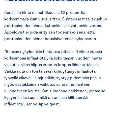
Bensiinin hinta oli huhtikuussa 32 prosenttia
korkeammalla kuin vuosi sitten. Suhteessa maaliskuuhun
polttoaineiden hinnat kuitenkin laskivat jonkin verran.
Appelqvist ei pidä erityisen todennäköisenä, että
polttoaineiden hinnat nousisivat enää nykytasolta.
”Bensan nykyinenkin hintataso pitää silti viime vuosia
korkeampaa inflaatiota yllä koko tämän vuoden, mutta
vaikutus alkaa hiipua vuoden loppua lähestyttäessä.
Vaikka sota on toistaiseksi kiihdyttänyt inflaatiota
lyhyellä aikavälillä rajustikin, syntyy pidemmän päälle
myös vastakkainen vaikutus suhdannetilanteen
viilenemisen kautta. Kun suhdanne heikkenee, johtaa se
kysynnän laskuun, mikä on omiaan hillitsemään
inflaatiota”, sanoo Appelqvist.