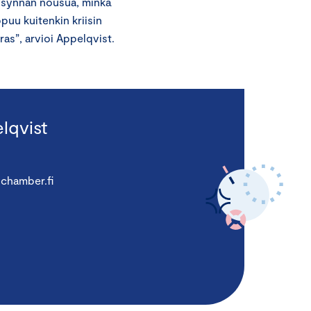
kysynnän nousua, minkä
puu kuitenkin kriisin
ras”, arvioi Appelqvist.
lqvist
chamber.fi