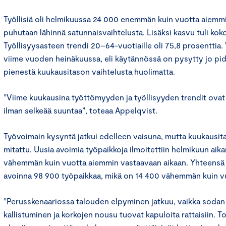
Työllisiä oli helmikuussa 24 000 enemmän kuin vuotta aiemmi
puhutaan lähinnä satunnaisvaihtelusta. Lisäksi kasvu tuli koko
Työllisyysasteen trendi 20–64-vuotiaille oli 75,8 prosenttia. V
viime vuoden heinäkuussa, eli käytännössä on pysytty jo pi
pienestä kuukausitason vaihtelusta huolimatta.
”Viime kuukausina työttömyyden ja työllisyyden trendit ovat
ilman selkeää suuntaa”, toteaa Appelqvist.
Työvoimain kysyntä jatkui edelleen vaisuna, mutta kuukausita
mitattu. Uusia avoimia työpaikkoja ilmoitettiin helmikuun aika
vähemmän kuin vuotta aiemmin vastaavaan aikaan. Yhteensä 
avoinna 98 900 työpaikkaa, mikä on 14 400 vähemmän kuin vu
”Perusskenaariossa talouden elpyminen jatkuu, vaikka soda
kallistuminen ja korkojen nousu tuovat kapuloita rattaisiin. To