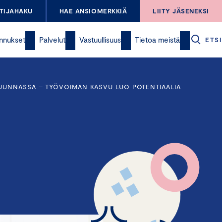
TIJAHAKU
HAE ANSIOMERKKIÄ
LIITY JÄSENEKSI
nnukset
Palvelut
Vastuullisuus
Tietoa meistä
ETSI
UUNNASSA – TYÖVOIMAN KASVU LUO POTENTIAALIA