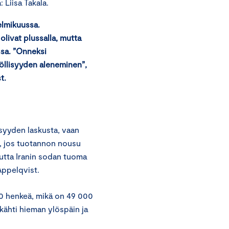
Liisa Takala.
elmikuussa.
livat plussalla, mutta
ssa. ”Onneksi
öllisyyden aleneminen”,
t.
isyyden laskusta, vaan
i, jos tuotannon nousu
mutta Iranin sodan tuoma
Appelqvist.
0 henkeä, mikä on 49 000
ähti hieman ylöspäin ja