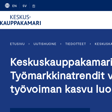
Skip
EN
SV
FI
to
content
ETUSIVU
›
UUTISHUONE
›
TIEDOTTEET
›
KESKUSKA
Keskuskauppakamari
Työmarkkinatrendit 
työvoiman kasvu luo 