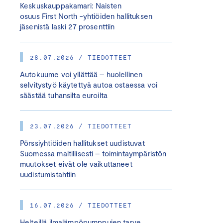
Keskuskauppakamari: Naisten
osuus First North -yhtiöiden hallituksen
jäsenistä laski 27 prosenttiin
28.07.2026 / TIEDOTTEET
Autokuume voi yllättää – huolellinen
selvitystyö käytettyä autoa ostaessa voi
säästää tuhansilta euroilta
23.07.2026 / TIEDOTTEET
Pörssiyhtiöiden hallitukset uudistuvat
Suomessa maltillisesti – toimintaympäristön
muutokset eivät ole vaikuttaneet
uudistumistahtiin
16.07.2026 / TIEDOTTEET
Helteillä ilmalämpöpumppujen tarve