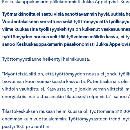
Keskuskauppakamarin pääekonomisti Jukka Appelqvist. Kuva: 
Työmarkkinoilta ei saatu vielä sanottavammin hyviä uutisia h
Vuodentakaiseen verrattuna sekä työttömyys että työllisyys o
viime kuukausina työllisyyskehitys on kulkenut vaakasuunna
työttömyyden nousua selittää työvoiman määrän kasvu, ei ty
sanoo Keskuskauppakamarin pääekonomisti Jukka Appelqvis
Työttömyystilanne heikentyi helmikuussa.
”Myönteistä silti on, että työttömyyden nousu ei johdu työll
työvoiman koon voimakkaasta kasvusta. Potentiaalia siis olis
vihdoin vauhdittuisi. Kasvusta on jo jonkin verran viitteitä, 
energiakriisi varjostaa ainakin tilapäisesti elpymistä”, sanoo 
Tilastokeskuksen mukaan helmikuussa oli työttömänä 312 00
enemmän kuin vuotta aiemmin. Työttömyysasteen trendi nytk
päätyi 10,5 prosenttiin.