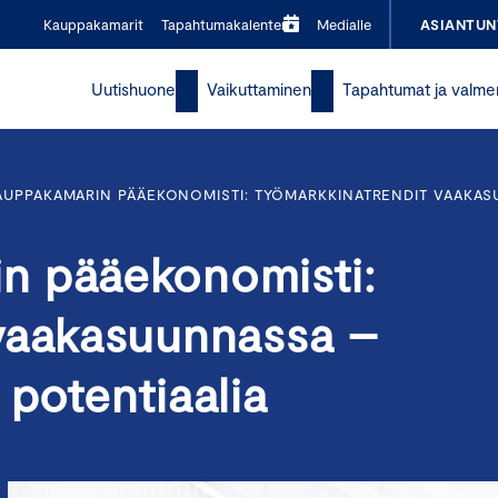
Kauppakamarit
Tapahtumakalenteri
Medialle
ASIANTUN
Uutishuone
Vaikuttaminen
Tapahtumat ja valme
UPPAKAMARIN PÄÄEKONOMISTI: TYÖMARKKINATRENDIT VAAKAS
n pääekonomisti:
vaakasuunnassa –
potentiaalia