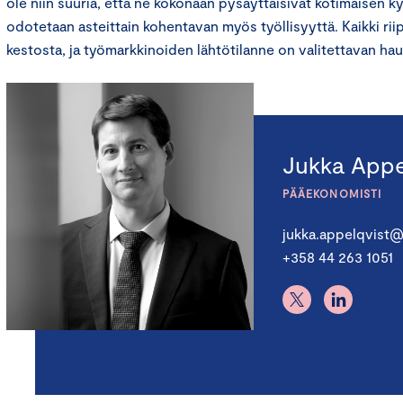
ole niin suuria, että ne kokonaan pysäyttäisivät kotimaisen 
odotetaan asteittain kohentavan myös työllisyyttä. Kaikki riip
kestosta, ja työmarkkinoiden lähtötilanne on valitettavan hau
Jukka Appe
PÄÄEKONOMISTI
jukka.appelqvist@
+358 44 263 1051