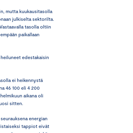
n, mutta kuukausitasolla
naan julkiselta sektorilta.
astaavalla tasolla oltiin
dempään paikallaan
 heiluneet edestakaisin
solla ei heikennystä
na 46 100 eli 4 200
helmikuun aikana oli
osi sitten.
n seurauksena energian
istaiseksi tappiot eivät