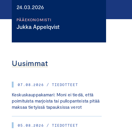
24.03.2026
PÄÄEKONOMISTI
Jukka Appelqvist
Uusimmat
07.08.2026 / TIEDOTTEET
Keskuskauppakamari: Moni ei tiedä, että
poimituista marjoista tai pullopanteista pitää
maksaa tietyissä tapauksissa verot
05.08.2026 / TIEDOTTEET