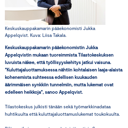
Keskuskauppakamarin pääekonomisti Jukka
Appelqvist. Kuva: Liisa Takala.
Keskuskauppakamarin pääekonomistin Jukka
Appelqvistin mukaan tuoreimmista Tilastokeskuksen
luvuista näkee, että työllisyyskehitys jatkui vaisuna.
”Kuluttajaluottamuksessa nähtiin kohtalaisen laaja-alaista
kohenemista suhteessa edellisen kuukauden
äärimmäisen synkkiin tunnelmiin, mutta lukemat ovat
edelleen heikkoja”, sanoo Appelqvist.
Tilastokeskus julkisti tänään sekä työmarkkinadataa
huhtikuulta että kuluttajaluottamuslukemat toukokuulta.