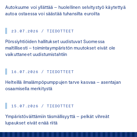
Autokuume voi yllättää – huolellinen selvitystyö käytettyä
autoa ostaessa voi säästää tuhansilta euroilta
23.07.2026 / TIEDOTTEET
Pörssiyhtiöiden hallitukset uudistuvat Suomessa
maltillisesti – toimintaympäristön muutokset eivät ole
vaikuttaneet uudistumistahtiin
16.07.2026 / TIEDOTTEET
Helteillä ilmalämpöpumppujen tarve kasvaa – asentajan
osaamisella merkitystä
15.07.2026 / TIEDOTTEET
Ympäristöväittämiin täsmällisyyttä – pelkät vihreät
lupaukset eivät enää riitä