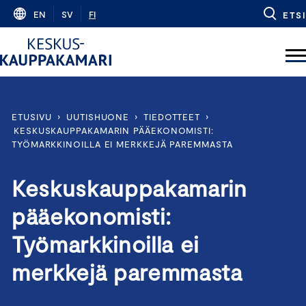
Skip
EN
SV
FI
ETSI
to
content
ETUSIVU
›
UUTISHUONE
›
TIEDOTTEET
›
KESKUSKAUPPAKAMARIN PÄÄEKONOMISTI:
TYÖMARKKINOILLA EI MERKKEJÄ PAREMMASTA
Keskuskauppakamarin
pääekonomisti:
Työmarkkinoilla ei
merkkejä paremmasta