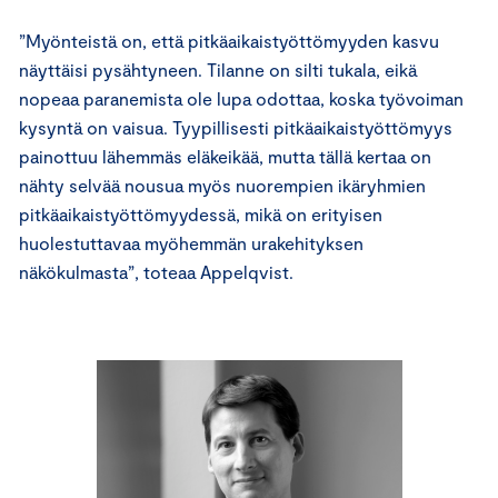
”Myönteistä on, että pitkäaikaistyöttömyyden kasvu
näyttäisi pysähtyneen. Tilanne on silti tukala, eikä
nopeaa paranemista ole lupa odottaa, koska työvoiman
kysyntä on vaisua. Tyypillisesti pitkäaikaistyöttömyys
painottuu lähemmäs eläkeikää, mutta tällä kertaa on
nähty selvää nousua myös nuorempien ikäryhmien
pitkäaikaistyöttömyydessä, mikä on erityisen
huolestuttavaa myöhemmän urakehityksen
näkökulmasta”, toteaa Appelqvist.