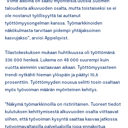
”Viime aikoina on saatu myönteisiä uutisia Suomen
taloudesta alkuvuoden osalta, mutta toistaiseksi se ei
ole nostanut työllisyyttä tai auttanut
työttömyysongelman kanssa. Työmarkkinoiden
näkökulmasta tarvitaan pidempi yhtäjaksoinen
kasvujakso”, arvioi Appelqvist.
Tilastokeskuksen mukaan huhtikuussa oli työttömänä
336 000 henkeä. Lukema on 48 000 suurempi kuin
vuotta aiemmin vastaavaan aikaan. Työttömyysasteen
trendi nytkähti hieman ylöspäin ja päätyi 10,6
prosenttiin. Työttömyyden nousua selitti tosin osaltaan
myös työvoiman määrän myönteinen kehitys.
”Näkymä työmarkkinoilla on ristiriitainen. Tuoreet tiedot
kulutuksen kehittymisestä alkuvuoden osalta viittaavat
siihen, että työvoiman kysyntä saattaa kasvaa jatkossa
työvoimavaltaisilla palvelualoilla jopa ennakoitua