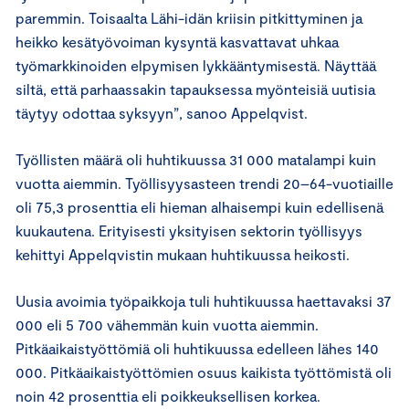
paremmin. Toisaalta Lähi-idän kriisin pitkittyminen ja
heikko kesätyövoiman kysyntä kasvattavat uhkaa
työmarkkinoiden elpymisen lykkääntymisestä. Näyttää
siltä, että parhaassakin tapauksessa myönteisiä uutisia
täytyy odottaa syksyyn”, sanoo Appelqvist.
Työllisten määrä oli huhtikuussa 31 000 matalampi kuin
vuotta aiemmin. Työllisyysasteen trendi 20–64-vuotiaille
oli 75,3 prosenttia eli hieman alhaisempi kuin edellisenä
kuukautena. Erityisesti yksityisen sektorin työllisyys
kehittyi Appelqvistin mukaan huhtikuussa heikosti.
Uusia avoimia työpaikkoja tuli huhtikuussa haettavaksi 37
000 eli 5 700 vähemmän kuin vuotta aiemmin.
Pitkäaikaistyöttömiä oli huhtikuussa edelleen lähes 140
000. Pitkäaikaistyöttömien osuus kaikista työttömistä oli
noin 42 prosenttia eli poikkeuksellisen korkea.