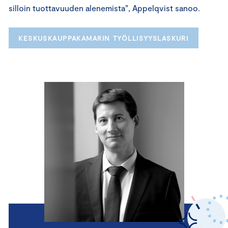
silloin tuottavuuden alenemista”, Appelqvist sanoo.
KESKUSKAUPPAKAMARIN TYÖLLISYYSLASKURI