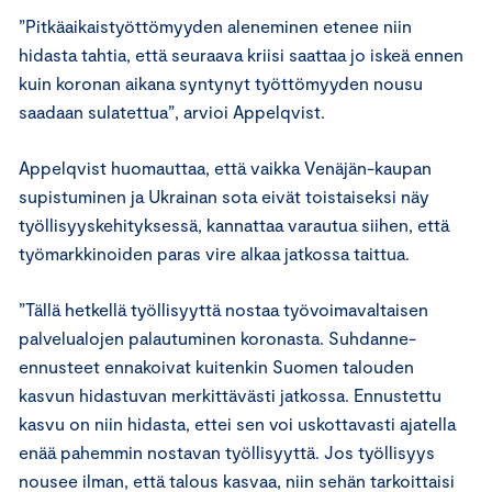
”Pitkäaikaistyöttömyyden aleneminen etenee niin
hidasta tahtia, että seuraava kriisi saattaa jo iskeä ennen
kuin koronan aikana syntynyt työttömyyden nousu
saadaan sulatettua”, arvioi Appelqvist.
Appelqvist huomauttaa, että vaikka Venäjän-kaupan
supistuminen ja Ukrainan sota eivät toistaiseksi näy
työllisyyskehityksessä, kannattaa varautua siihen, että
työmarkkinoiden paras vire alkaa jatkossa taittua.
”Tällä hetkellä työllisyyttä nostaa työvoimavaltaisen
palvelualojen palautuminen koronasta. Suhdanne-
ennusteet ennakoivat kuitenkin Suomen talouden
kasvun hidastuvan merkittävästi jatkossa. Ennustettu
kasvu on niin hidasta, ettei sen voi uskottavasti ajatella
enää pahemmin nostavan työllisyyttä. Jos työllisyys
nousee ilman, että talous kasvaa, niin sehän tarkoittaisi