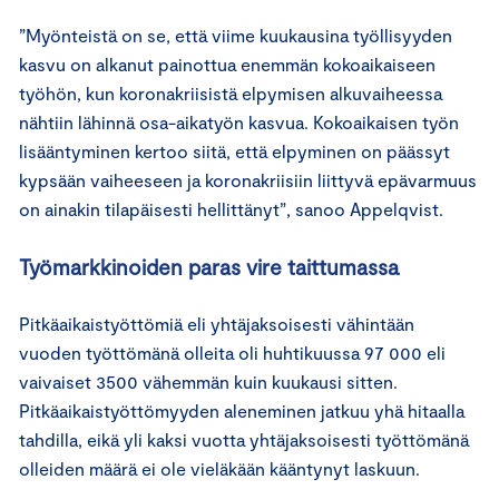
”Myönteistä on se, että viime kuukausina työllisyyden
kasvu on alkanut painottua enemmän kokoaikaiseen
työhön, kun koronakriisistä elpymisen alkuvaiheessa
nähtiin lähinnä osa-aikatyön kasvua. Kokoaikaisen työn
lisääntyminen kertoo siitä, että elpyminen on päässyt
kypsään vaiheeseen ja koronakriisiin liittyvä epävarmuus
on ainakin tilapäisesti hellittänyt”, sanoo Appelqvist.
Työmarkkinoiden paras vire taittumassa
Pitkäaikaistyöttömiä eli yhtäjaksoisesti vähintään
vuoden työttömänä olleita oli huhtikuussa 97 000 eli
vaivaiset 3500 vähemmän kuin kuukausi sitten.
Pitkäaikaistyöttömyyden aleneminen jatkuu yhä hitaalla
tahdilla, eikä yli kaksi vuotta yhtäjaksoisesti työttömänä
olleiden määrä ei ole vieläkään kääntynyt laskuun.