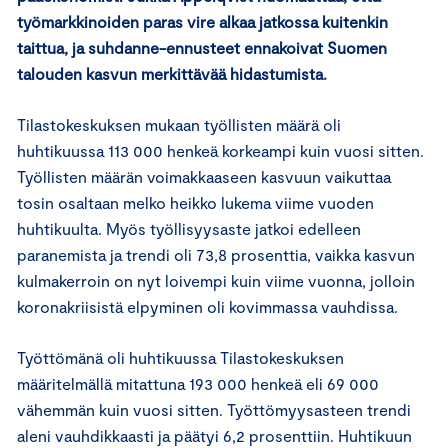
työmarkkinoiden paras vire alkaa jatkossa kuitenkin
taittua, ja suhdanne-ennusteet ennakoivat Suomen
talouden kasvun merkittävää hidastumista.
Tilastokeskuksen mukaan työllisten määrä oli
huhtikuussa 113 000 henkeä korkeampi kuin vuosi sitten.
Työllisten määrän voimakkaaseen kasvuun vaikuttaa
tosin osaltaan melko heikko lukema viime vuoden
huhtikuulta. Myös työllisyysaste jatkoi edelleen
paranemista ja trendi oli 73,8 prosenttia, vaikka kasvun
kulmakerroin on nyt loivempi kuin viime vuonna, jolloin
koronakriisistä elpyminen oli kovimmassa vauhdissa.
Työttömänä oli huhtikuussa Tilastokeskuksen
määritelmällä mitattuna 193 000 henkeä eli 69 000
vähemmän kuin vuosi sitten. Työttömyysasteen trendi
aleni vauhdikkaasti ja päätyi 6,2 prosenttiin. Huhtikuun