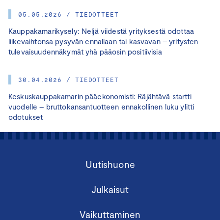
05.05.2026 / TIEDOTTEET
Kauppakamarikysely: Neljä viidestä yrityksestä odottaa
liikevaihtonsa pysyvän ennallaan tai kasvavan – yritysten
tulevaisuudennäkymät yhä pääosin positiivisia
30.04.2026 / TIEDOTTEET
Keskuskauppakamarin pääekonomisti: Räjähtävä startti
vuodelle – bruttokansantuotteen ennakollinen luku ylitti
odotukset
Uutishuone
Julkaisut
Vaikuttaminen