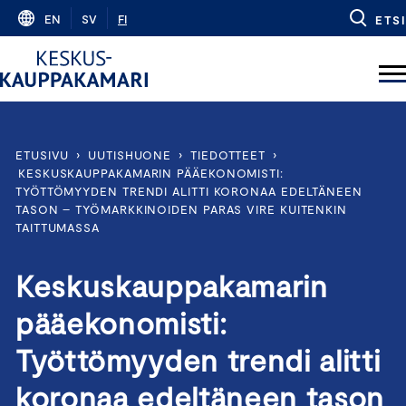
Skip
EN
SV
FI
ETSI
to
content
ETUSIVU
›
UUTISHUONE
›
TIEDOTTEET
›
KESKUSKAUPPAKAMARIN PÄÄEKONOMISTI:
TYÖTTÖMYYDEN TRENDI ALITTI KORONAA EDELTÄNEEN
TASON – TYÖMARKKINOIDEN PARAS VIRE KUITENKIN
TAITTUMASSA
Keskuskauppakamarin
pääekonomisti:
Työttömyyden trendi alitti
koronaa edeltäneen tason