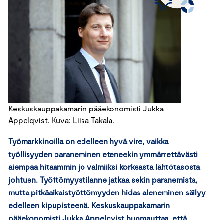
Keskuskauppakamarin pääekonomisti Jukka
Appelqvist. Kuva: Liisa Takala.
Työmarkkinoilla on edelleen hyvä vire, vaikka
työllisyyden paraneminen eteneekin ymmärrettävästi
aiempaa hitaammin jo valmiiksi korkeasta lähtötasosta
johtuen. Työttömyystilanne jatkaa sekin paranemista,
mutta pitkäaikaistyöttömyyden hidas aleneminen säilyy
edelleen kipupisteenä. Keskuskauppakamarin
pääekonomisti Jukka Appelqvist huomauttaa, että