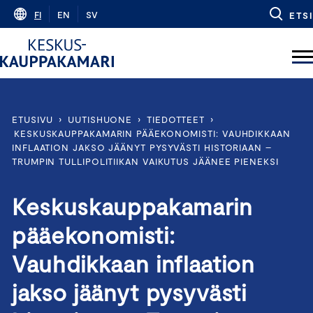
Skip
FI
EN
SV
ETSI
to
content
ETUSIVU
›
UUTISHUONE
›
TIEDOTTEET
›
KESKUSKAUPPAKAMARIN PÄÄEKONOMISTI: VAUHDIKKAAN
INFLAATION JAKSO JÄÄNYT PYSYVÄSTI HISTORIAAN –
TRUMPIN TULLIPOLITIIKAN VAIKUTUS JÄÄNEE PIENEKSI
Keskuskauppakamarin
pääekonomisti:
Vauhdikkaan inflaation
jakso jäänyt pysyvästi