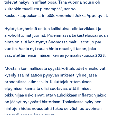
tulevat näkyviin inflaatiossa. Tänä vuonna nousu oli
kuitenkin tavallista pienempää”, sanoo
Keskuskauppakamarin pääekonomisti Jukka Appelqvist.
Hyödykeryhmistä eniten kallistuivat elintarvikkeet ja
alkoholittomat juomat. Pidemmässä tarkastelussa ruuan
hinta on silti kehittynyt Suomessa maltillisesti jo pari
vuotta. Vasta nyt ruuan hinta nousi yli tason, joka
saavutettiin ensimmäisen kerran jo maaliskuussa 2023.
”Jostain kummallisesta syystä kotitaloudet ennakoivat
kyselyissä inflaation pysyvän sitkeästi yli neljässä
prosentissa jatkossakin. Kuluttajaluottamuksen
elpymisen kannalta olisi suotavaa, että ihmiset
pikkuhiljaa uskoisivat, että vauhdikkaan inflaation jakso
on jäänyt pysyvästi historiaan. Tosiasiassa nykyinen
hintojen hidas nousutahti tukee selvästi ostovoiman
kasvua”, sanoo Appelqvist.