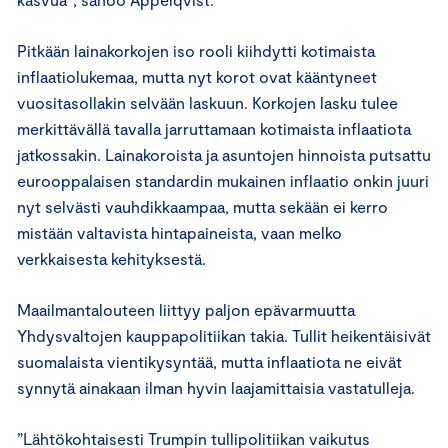
Pitkään lainakorkojen iso rooli kiihdytti kotimaista
inflaatiolukemaa, mutta nyt korot ovat kääntyneet
vuositasollakin selvään laskuun. Korkojen lasku tulee
merkittävällä tavalla jarruttamaan kotimaista inflaatiota
jatkossakin. Lainakoroista ja asuntojen hinnoista putsattu
eurooppalaisen standardin mukainen inflaatio onkin juuri
nyt selvästi vauhdikkaampaa, mutta sekään ei kerro
mistään valtavista hintapaineista, vaan melko
verkkaisesta kehityksestä.
Maailmantalouteen liittyy paljon epävarmuutta
Yhdysvaltojen kauppapolitiikan takia. Tullit heikentäisivät
suomalaista vientikysyntää, mutta inflaatiota ne eivät
synnytä ainakaan ilman hyvin laajamittaisia vastatulleja.
”Lähtökohtaisesti Trumpin tullipolitiikan vaikutus