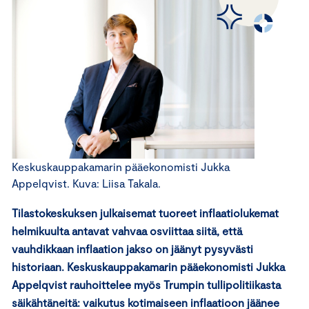
Keskuskauppakamarin pääekonomisti Jukka
Appelqvist. Kuva: Liisa Takala.
Tilastokeskuksen julkaisemat tuoreet inflaatiolukemat
helmikuulta antavat vahvaa osviittaa siitä, että
vauhdikkaan inflaation jakso on jäänyt pysyvästi
historiaan. Keskuskauppakamarin pääekonomisti Jukka
Appelqvist rauhoittelee myös Trumpin tullipolitiikasta
säikähtäneitä: vaikutus kotimaiseen inflaatioon jäänee