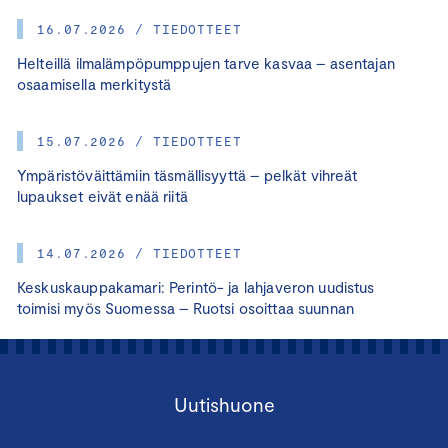
16.07.2026 / TIEDOTTEET
Helteillä ilmalämpöpumppujen tarve kasvaa – asentajan
osaamisella merkitystä
15.07.2026 / TIEDOTTEET
Ympäristöväittämiin täsmällisyyttä – pelkät vihreät
lupaukset eivät enää riitä
14.07.2026 / TIEDOTTEET
Keskuskauppakamari: Perintö- ja lahjaveron uudistus
toimisi myös Suomessa – Ruotsi osoittaa suunnan
Uutishuone