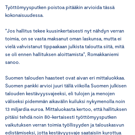
Työttömyysputken poistoa pitääkin arvioida tässä
kokonaisuudessa.
”Jos hallitus tekee kuusinkertaisesti nyt nähdyn verran
toimia, on se vasta maksanut oman laskunsa, mutta ei
vielä vahvistanut tippaakaan julkista taloutta siitä, mitä
se oli ennen hallituksen aloittamista”, Romakkaniemi
sanoo.
Suomen talouden haasteet ovat aivan eri mittaluokkaa.
Suomen pankki arvioi juuri tällä viikolla Suomen julkisen
talouden kestävyysvajeeksi, eli tulojen ja menojen
väliseksi pidemmän aikavälin kuiluksi nykymenolla noin
13 miljardia euroa. Mittaluokasta kertoo, että hallituksen
pitäisi tehdä noin 80-kertaisesti työttömyysputken
vaikutuksen verran toimia työllisyyden ja talouskasvun
edistämiseksi, jotta kestävyysvaje saataisiin kurottua