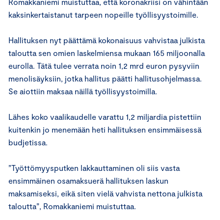
Romakkaniemi muistuttaa, että koronakriisi on vähintään
kaksinkertaistanut tarpeen nopeille työllisyystoimille.
Hallituksen nyt päättämä kokonaisuus vahvistaa julkista
taloutta sen omien laskelmiensa mukaan 165 miljoonalla
eurolla. Tätä tulee verrata noin 1,2 mrd euron pysyviin
menolisäyksiin, jotka hallitus päätti hallitusohjelmassa.
Se aiottiin maksaa näillä työllisyystoimilla.
Lähes koko vaalikaudelle varattu 1,2 miljardia pistettiin
kuitenkin jo menemään heti hallituksen ensimmäisessä
budjetissa.
”Työttömyysputken lakkauttaminen oli siis vasta
ensimmäinen osamaksuerä hallituksen laskun
maksamiseksi, eikä siten vielä vahvista nettona julkista
taloutta”, Romakkaniemi muistuttaa.