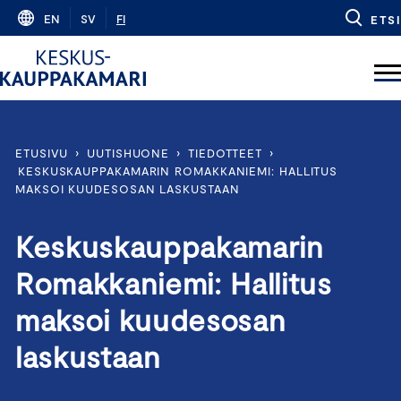
Skip
EN
SV
FI
ETSI
to
content
ETUSIVU
›
UUTISHUONE
›
TIEDOTTEET
›
KESKUSKAUPPAKAMARIN ROMAKKANIEMI: HALLITUS
MAKSOI KUUDESOSAN LASKUSTAAN
Keskuskauppakamarin
Romakkaniemi: Hallitus
maksoi kuudesosan
laskustaan