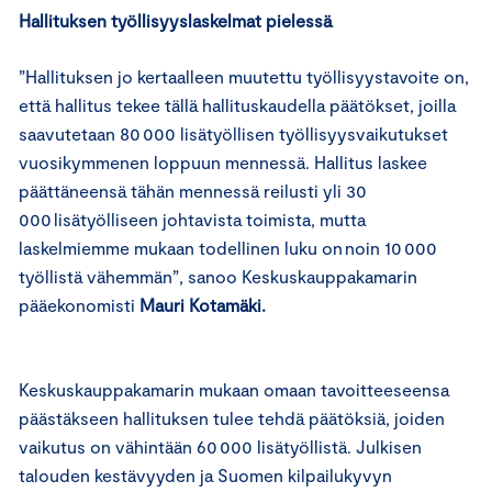
Hallituksen työllisyyslaskelmat pielessä
”Hallituksen jo kertaalleen muutettu työllisyystavoite on,
että hallitus tekee tällä hallituskaudella päätökset, joilla
saavutetaan 80 000 lisätyöllisen työllisyysvaikutukset
vuosikymmenen loppuun mennessä. Hallitus laskee
päättäneensä tähän mennessä reilusti yli 30
000 lisätyölliseen johtavista toimista, mutta
laskelmiemme mukaan todellinen luku on noin 10 000
työllistä vähemmän”, sanoo Keskuskauppakamarin
pääekonomisti
Mauri Kotamäki.
Keskuskauppakamarin mukaan omaan tavoitteeseensa
päästäkseen hallituksen tulee tehdä päätöksiä, joiden
vaikutus on vähintään 60 000 lisätyöllistä. Julkisen
talouden kestävyyden ja Suomen kilpailukyvyn