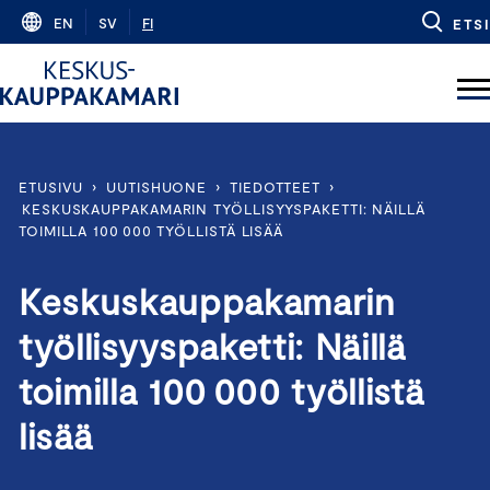
Skip
EN
SV
FI
ETSI
to
content
ETUSIVU
›
UUTISHUONE
›
TIEDOTTEET
›
KESKUSKAUPPAKAMARIN TYÖLLISYYSPAKETTI: NÄILLÄ
TOIMILLA 100 000 TYÖLLISTÄ LISÄÄ
Keskuskauppakamarin
työllisyyspaketti: Näillä
toimilla 100 000 työllistä
lisää