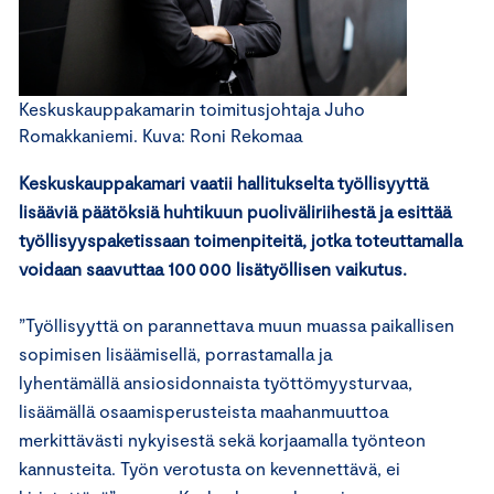
Keskuskauppakamarin toimitusjohtaja Juho
Romakkaniemi. Kuva: Roni Rekomaa
Keskuskauppakamari vaatii hallitukselta työllisyyttä
lisääviä päätöksiä huhtikuun puoliväliriihestä ja esittää
työllisyyspaketissaan toimenpiteitä, jotka toteuttamalla
voidaan saavuttaa 100 000 lisätyöllisen vaikutus.
”Työllisyyttä on parannettava muun muassa paikallisen
sopimisen lisäämisellä, porrastamalla ja
lyhentämällä ansiosidonnaista työttömyysturvaa,
lisäämällä osaamisperusteista maahanmuuttoa
merkittävästi nykyisestä sekä korjaamalla työnteon
kannusteita. Työn verotusta on kevennettävä, ei