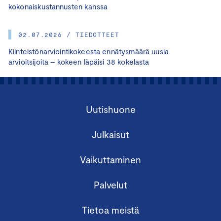
kokonaiskustannusten kanssa
02.07.2026 / TIEDOTTEET
Kiinteistönarviointikokeesta ennätysmäärä uusia
arvioitsijoita – kokeen läpäisi 38 kokelasta
Uutishuone
Julkaisut
Vaikuttaminen
Palvelut
Tietoa meistä