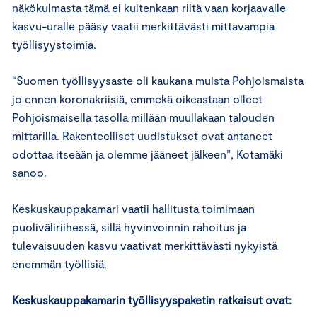
näkökulmasta tämä ei kuitenkaan riitä vaan korjaavalle
kasvu-uralle pääsy vaatii merkittävästi mittavampia
työllisyystoimia.
“Suomen työllisyysaste oli kaukana muista Pohjoismaista
jo ennen koronakriisiä, emmekä oikeastaan olleet
Pohjoismaisella tasolla millään muullakaan talouden
mittarilla. Rakenteelliset uudistukset ovat antaneet
odottaa itseään ja olemme jääneet jälkeen”, Kotamäki
sanoo.
Keskuskauppakamari vaatii hallitusta toimimaan
puoliväliriihessä, sillä hyvinvoinnin rahoitus ja
tulevaisuuden kasvu vaativat merkittävästi nykyistä
enemmän työllisiä.
Keskuskauppakamarin työllisyyspaketin
ratkaisut ovat: