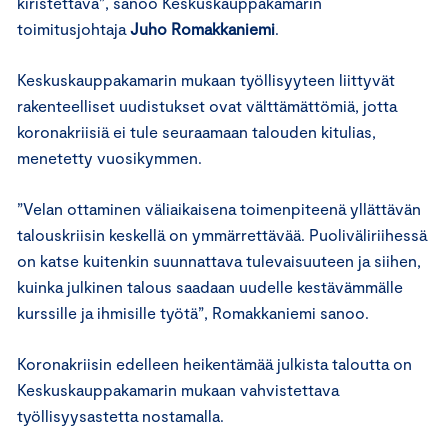
kiristettävä”, sanoo Keskuskauppakamarin
toimitusjohtaja
Juho Romakkaniemi
.
Keskuskauppakamarin mukaan työllisyyteen liittyvät
rakenteelliset uudistukset ovat välttämättömiä, jotta
koronakriisiä ei tule seuraamaan talouden kitulias,
menetetty vuosikymmen.
”Velan ottaminen väliaikaisena toimenpiteenä yllättävän
talouskriisin keskellä on ymmärrettävää. Puoliväliriihessä
on katse kuitenkin suunnattava tulevaisuuteen ja siihen,
kuinka julkinen talous saadaan uudelle kestävämmälle
kurssille ja ihmisille työtä”, Romakkaniemi sanoo.
Koronakriisin edelleen heikentämää julkista taloutta on
Keskuskauppakamarin mukaan vahvistettava
työllisyysastetta nostamalla.