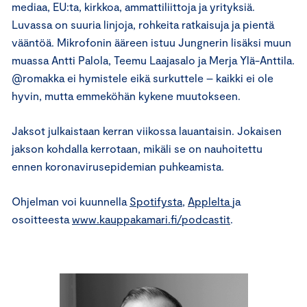
mediaa, EU:ta, kirkkoa, ammattiliittoja ja yrityksiä.
Luvassa on suuria linjoja, rohkeita ratkaisuja ja pientä
vääntöä. Mikrofonin ääreen istuu Jungnerin lisäksi muun
muassa Antti Palola, Teemu Laajasalo ja Merja Ylä-Anttila.
@romakka ei hymistele eikä surkuttele – kaikki ei ole
hyvin, mutta emmeköhän kykene muutokseen.
Jaksot julkaistaan kerran viikossa lauantaisin. Jokaisen
jakson kohdalla kerrotaan, mikäli se on nauhoitettu
ennen koronavirusepidemian puhkeamista.
Ohjelman voi kuunnella
Spotifysta
,
Applelta
ja
osoitteesta
www.kauppakamari.fi/podcastit
.