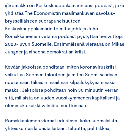
@romakka on Keskuskauppakamarin uusi podcast, joka
yhdistää The Economistin maailmankuvan savolais-
brysseliläiseen suorapuheisuuteen.
Keskuskauppakamarin toimitusjohtaja Juho
Romakkaniemen vetämä podcast pystyttää tienviittoja
2020-luvun Suomelle. Ensimmäisenä vieraana on Mikael
Jungner ja aiheena demokratian kriisi.
Kevään jaksoissa pohditaan, miten koronaviruskriisi
vaikuttaa Suomen talouteen ja miten Suomi saadaan
nousemaan takaisin maailman kilpailukykyisimmäksi
maaksi. Jaksoissa pohditaan noin 30 minuutin verran
sitä, millaista on uuden vuosikymmenen kapitalismi ja
olemmeko kaikki valmiita muuttumaan.
Romakkaniemen vieraat edustavat koko suomalaista
yhteiskuntaa laidasta laitaan: taloutta, politiikkaa,