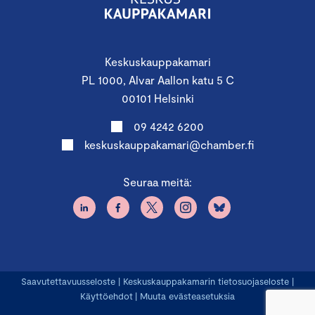
Keskuskauppakamari
PL 1000, Alvar Aallon katu 5 C
00101 Helsinki
09 4242 6200
keskuskauppakamari@chamber.fi
Seuraa meitä:
Saavutettavuusseloste
|
Keskuskauppakamarin tietosuojaseloste
|
Käyttöehdot
|
Muuta evästeasetuksia