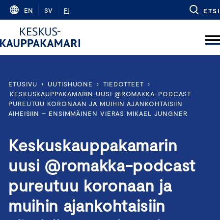
Skip
EN
SV
FI
ETSI
to
content
ETUSIVU
›
UUTISHUONE
›
TIEDOTTEET
›
KESKUSKAUPPAKAMARIN UUSI @ROMAKKA-PODCAST
PUREUTUU KORONAAN JA MUIHIN AJANKOHTAISIIN
AIHEISIIN – ENSIMMÄINEN VIERAS MIKAEL JUNGNER
Keskuskauppakamarin
uusi @romakka-podcast
pureutuu koronaan ja
muihin ajankohtaisiin