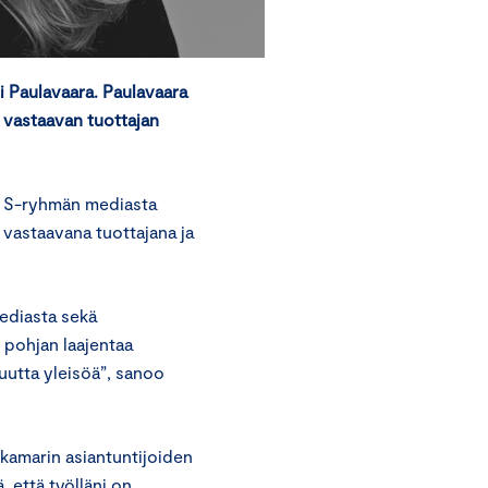
i Paulavaara. Paulavaara
vastaavan tuottajan
ja S-ryhmän mediasta
 vastaavana tuottajana ja
ediasta sekä
 pohjan laajentaa
uutta yleisöä”, sanoo
amarin asiantuntijoiden
, että työlläni on