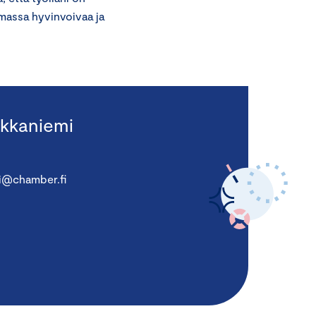
amassa hyvinvoivaa ja
kkaniemi
i@chamber.fi