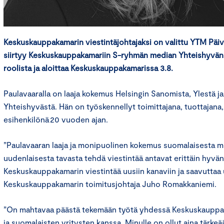
Keskuskauppakamarin viestintäjohtajaksi on valittu YTM Päiv
siirtyy Keskuskauppakamariin S-ryhmän median Yhteishyvän 
roolista ja aloittaa Keskuskauppakamarissa 3.8.
Paulavaaralla on laaja kokemus Helsingin Sanomista, Ylestä 
Yhteishyvästä. Hän on työskennellyt toimittajana, tuottajana,
esihenkilönä 20 vuoden ajan.
”Paulavaaran laaja ja monipuolinen kokemus suomalaisesta m
uudenlaisesta tavasta tehdä viestintää antavat erittäin hyvän
Keskuskauppakamarin viestintää uusiin kanaviin ja saavuttaa 
Keskuskauppakamarin toimitusjohtaja Juho Romakkaniemi.
”On mahtavaa päästä tekemään työtä yhdessä Keskuskauppak
ja suomalaisten yritysten kanssa. Minulle on ollut aina tärkeää