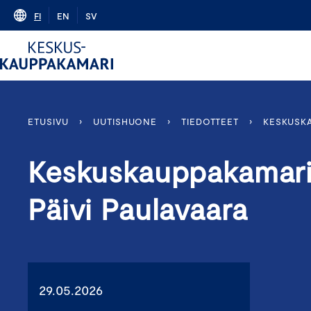
Skip
FI
EN
SV
to
content
ETUSIVU
›
UUTISHUONE
›
TIEDOTTEET
›
KESKUSKA
Keskuskauppakamarin
Päivi Paulavaara
29.05.2026