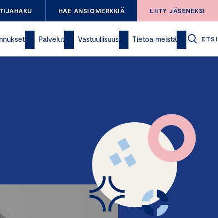
TIJAHAKU
HAE ANSIOMERKKIÄ
LIITY JÄSENEKSI
nnukset
Palvelut
Vastuullisuus
Tietoa meistä
ETSI