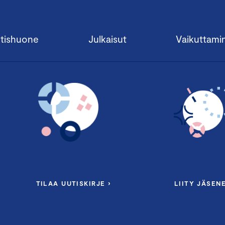
tishuone
Julkaisut
Vaikuttami
TILAA UUTISKIRJE ›
LIITY JÄSENE