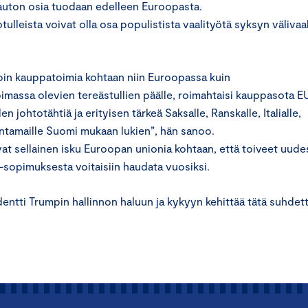
 auton osia tuodaan edelleen Euroopasta.
leista voivat olla osa populistista vaalityötä syksyn välivaa
pin kauppatoimia kohtaan niin Euroopassa kuin
imassa olevien tereästullien päälle, roimahtaisi kauppasota E
 johtotähtiä ja erityisen tärkeä Saksalle, Ranskalle, Italialle,
kintamaille Suomi mukaan lukien”, hän sanoo.
sivat sellainen isku Euroopan unionia kohtaan, että toiveet uude
sopimuksesta voitaisiin haudata vuosiksi.
entti Trumpin hallinnon haluun ja kykyyn kehittää tätä suhdett