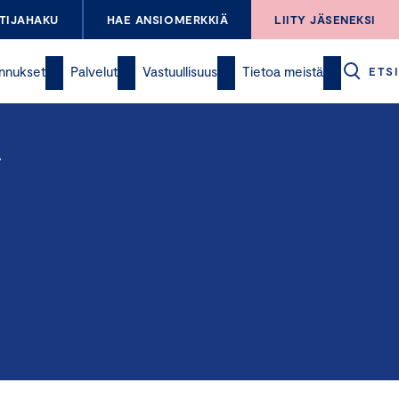
TIJAHAKU
HAE ANSIOMERKKIÄ
LIITY JÄSENEKSI
nnukset
Palvelut
Vastuullisuus
Tietoa meistä
ETSI
A