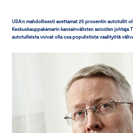
USA:n mahdollisesti asettamat 25 prosentin autotullit o
Keskuskauppakamarin kansainvälisten asioiden johtaja
autotulleista voivat olla osa populistista vaalityötä väliv