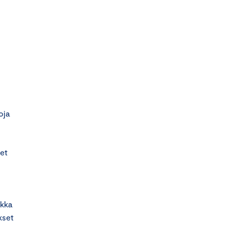
oja
et
ikka
kset