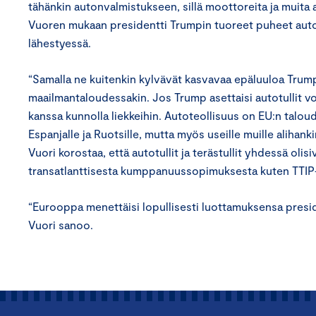
tähänkin autonvalmistukseen, sillä moottoreita ja muita
Vuoren mukaan presidentti Trumpin tuoreet puheet autotul
lähestyessä.
“Samalla ne kuitenkin kylvävät kasvavaa epäluuloa Trum
maailmantaloudessakin. Jos Trump asettaisi autotullit vo
kanssa kunnolla liekkeihin. Autoteollisuus on EU:n talouden
Espanjalle ja Ruotsille, mutta myös useille muille alihan
Vuori korostaa, että autotullit ja terästullit yhdessä oli
transatlanttisesta kumppanuussopimuksesta kuten TTIP-
“Eurooppa menettäisi lopullisesti luottamuksensa presid
Vuori sanoo.