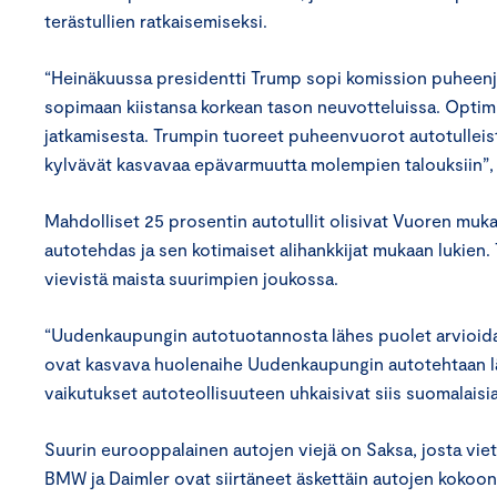
terästullien ratkaisemiseksi.
“Heinäkuussa presidentti Trump sopi komission puheen
sopimaan kiistansa korkean tason neuvotteluissa. Opti
jatkamisesta. Trumpin tuoreet puheenvuorot autotulleis
kylvävät kasvavaa epävarmuutta molempien talouksiin”, 
Mahdolliset 25 prosentin autotullit olisivat Vuoren m
autotehdas ja sen kotimaiset alihankkijat mukaan lukien
vievistä maista suurimpien joukossa.
“Uudenkaupungin autotuotannosta lähes puolet arvioidaa
ovat kasvava huolenaihe Uudenkaupungin autotehtaan lä
vaikutukset autoteollisuuteen uhkaisivat siis suomalaisia
Suurin eurooppalainen autojen viejä on Saksa, josta vie
BMW ja Daimler ovat siirtäneet äskettäin autojen kokoon