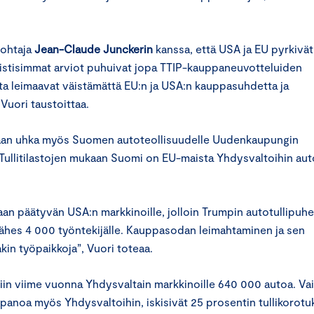
johtaja
Jean-Claude Junckerin
kanssa, että USA ja EU pyrkivät
mistisimmat arviot puhuivat jopa TTIP-kauppaneuvotteluiden
ta leimaavat väistämättä EU:n ja USA:n kauppasuhdetta ja
Vuori taustoittaa.
ukaan uhka myös Suomen autoteollisuudelle Uudenkaupungin
. Tullitilastojen mukaan Suomi on EU-maista Yhdysvaltoihin aut
n päätyvän USA:n markkinoille, jolloin Trumpin autotullipuhe
hes 4 000 työntekijälle. Kauppasodan leimahtaminen ja sen
kin työpaikkoja”, Vuori toteaa.
tiin viime vuonna Yhdysvaltain markkinoille 640 000 autoa. Va
panoa myös Yhdysvaltoihin, iskisivät 25 prosentin tullikorotu