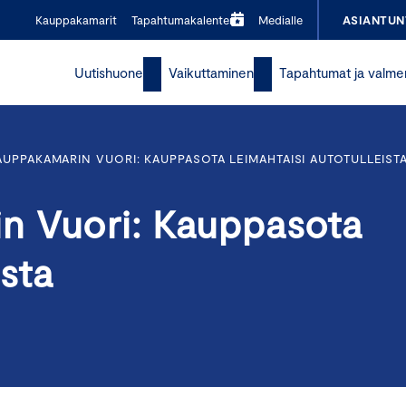
Kauppakamarit
Tapahtumakalenteri
Medialle
ASIANTUN
Uutishuone
Vaikuttaminen
Tapahtumat ja valme
UPPAKAMARIN VUORI: KAUPPASOTA LEIMAHTAISI AUTOTULLEIST
n Vuori: Kauppasota
ista