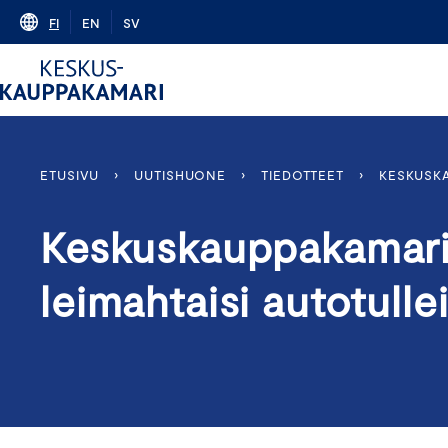
Skip
FI
EN
SV
to
content
ETUSIVU
›
UUTISHUONE
›
TIEDOTTEET
›
KESKUSKA
Keskuskauppakamari
leimahtaisi autotulle